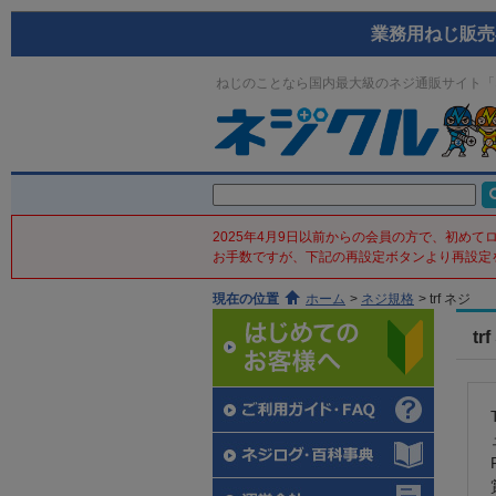
業務用ねじ販売
ねじのことなら国内最大級のネジ通販サイト「
2025年4月9日以前からの会員の方で、初め
お手数ですが、下記の再設定ボタンより再設定
現在の位置
ホーム
>
ネジ規格
>
trf ネジ
tr