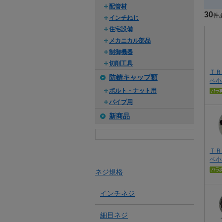
配管材
30
件
インチねじ
住宅設備
メカニカル部品
制御機器
切削工具
ＴＲ
防錆キャップ類
ベ小
ボルト・ナット用
パイプ用
新商品
ＴＲ
ベ小
ネジ規格
インチネジ
細目ネジ