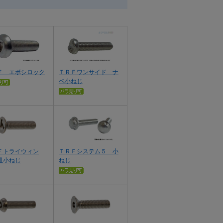
Ｆ エボシロック
ＴＲＦワンサイド ナ
ベ小ねじ
Ｆトライウィン
ＴＲＦシステム５ 小
皿小ねじ
ねじ