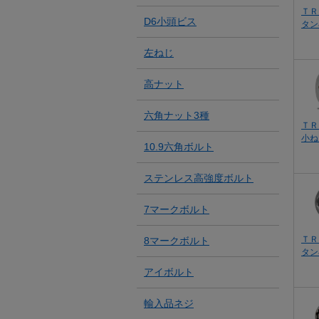
ＴＲ
D6小頭ビス
タン
左ねじ
高ナット
六角ナット3種
ＴＲ
小ね
10.9六角ボルト
ステンレス高強度ボルト
7マークボルト
ＴＲ
8マークボルト
タン
アイボルト
輸入品ネジ