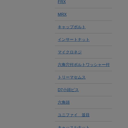
FRX
MRX
キャップボルト
インサートナット
マイクロネジ
六角穴付ボルトワッシャー付
トリーマセムス
D7小頭ビス
六角頭
ユニファイ 並目
キャッスルナット