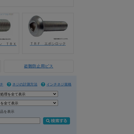
ＴＲＦ エボシロック
ン ＴＲＸ
盗難防止用ビス
チ
ネジの計測方法
インチネジ規格
品を表示