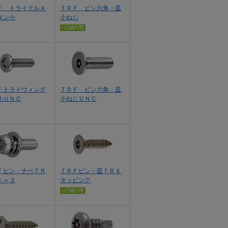
Ｆ トライクルＡ
ＴＲＦ ピン六角・皿
タン小
小ねじ
Ｆトライウィング
ＴＲＦ ピン六角・皿
小ＵＮＣ
小ねじＵＮＣ
Ｆピン・ナベＴＲ
ＴＲＦピン・皿ＴＲＸ
Ｉ＝３
タッピング