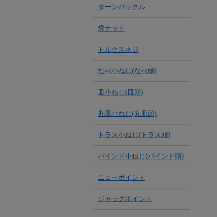
ターンバックル
袋ナット
トルクスネジ
なべ小ねじ(なべ頭)
皿小ねじ(皿頭)
丸皿小ねじ(丸皿頭)
トラス小ねじ(トラス頭)
バインド小ねじ(バインド頭)
ニューポイント
ジャックポイント