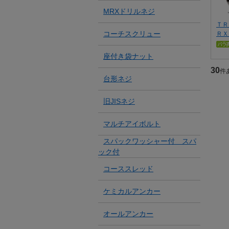
MRXドリルネジ
ＴＲ
コーチスクリュー
ＲＸ
座付き袋ナット
30
件
台形ネジ
旧JISネジ
マルチアイボルト
スパックワッシャー付 スパ
ック付
コーススレッド
ケミカルアンカー
オールアンカー