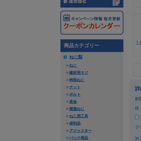
Ｔ
商品カテゴリー
ねじ類
ねじ
建材用ネジ
特殊ねじ
ナット
詳
ボルト
材
座金
径
樹脂ねじ
ねじ用工具
便利品
フ
アジャスター
パック商品