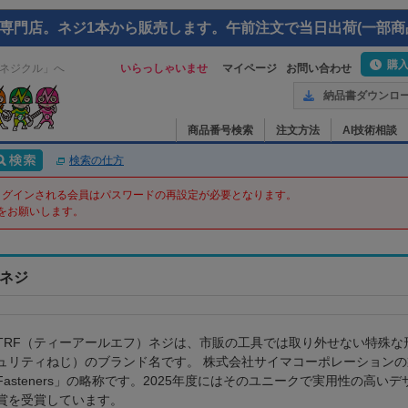
専門店。ネジ1本から販売します。午前注文で当日出荷(一部商
購
ネジクル」へ
いらっしゃいませ
マイページ
お問い合わせ
納品書ダウンロ
商品番号検索
注文方法
AI技術相談
検索の仕方
てログインされる会員はパスワードの再設定が必要となります。
をお願いします。
f ネジ
TRF（ティーアールエフ）ネジは、市販の工具では取り外せない特殊な
ュリティねじ）のブランド名です。 株式会社サイマコーポレーションの製品で、「
Fasteners」の略称です。2025年度にはそのユニークで実用性の高
賞を受賞しています。