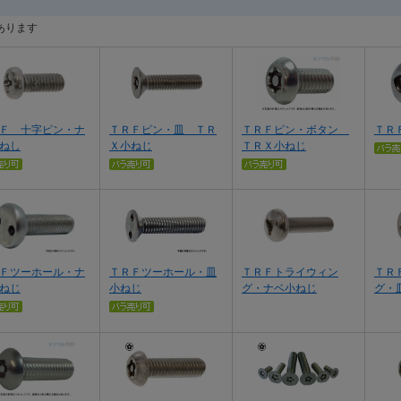
あります
Ｆ 十字ピン・ナ
ＴＲＦピン・皿 ＴＲ
ＴＲＦピン・ボタン
ＴＲ
ねし
Ｘ小ねじ
ＴＲＸ小ねじ
Ｆツーホール・ナ
ＴＲＦツーホール・皿
ＴＲＦトライウィン
ＴＲ
ねじ
小ねじ
グ・ナベ小ねじ
グ・