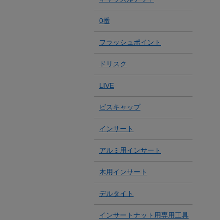
0番
フラッシュポイント
ドリスク
LIVE
ビスキャップ
インサート
アルミ用インサート
木用インサート
デルタイト
インサートナット用専用工具