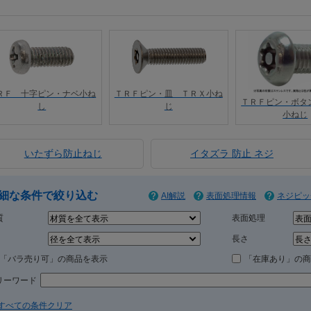
ＲＦ 十字ピン・ナベ小ね
ＴＲＦピン・皿 ＴＲＸ小ね
ＴＲＦピン・ボタ
し
じ
小ねじ
いたずら防止ねじ
イタズラ 防止 ネジ
細な条件で絞り込む
AI解説
表面処理情報
ネジピッ
質
表面処理
長さ
「バラ売り可」の商品を表示
「在庫あり」の商
リーワード
すべての条件クリア