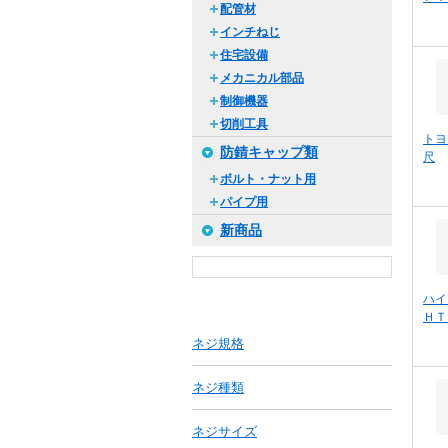
配管材
インチねじ
住宅設備
メカニカル部品
制御機器
切削工具
トヨ
防錆キャップ類
尺
ボルト・ナット用
パイプ用
新商品
ハイ
ＨＴ
ネジ規格
ネジ種類
ネジサイズ