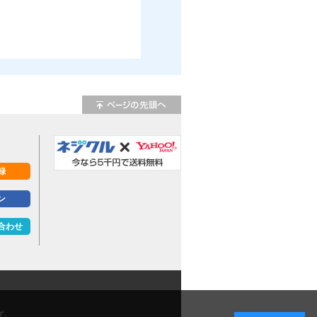
録
ン
合わせ
ず。