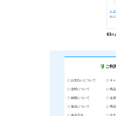
トヨ
ム（
63
件
ご利
お支払いについて
キャ
送料について
商品
納期について
会員
返品について
商品
返品方法
注文