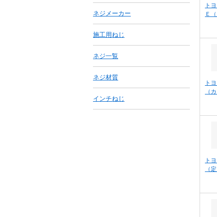
トヨ
ネジメーカー
Ｅ（
施工用ねじ
ネジ一覧
ネジ材質
トヨ
（カ
インチねじ
トヨ
（定