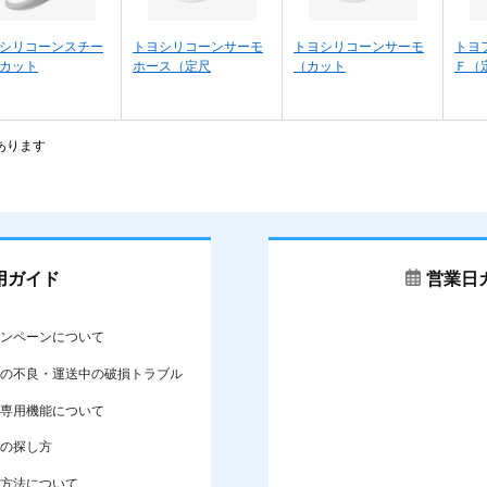
シリコーンスチー
トヨシリコーンサーモ
トヨシリコーンサーモ
トヨ
カット
ホース（定尺
（カット
Ｆ（
あります
用ガイド
営業日
ンペーンについて
の不良・運送中の破損トラブル
専用機能について
の探し方
方法について