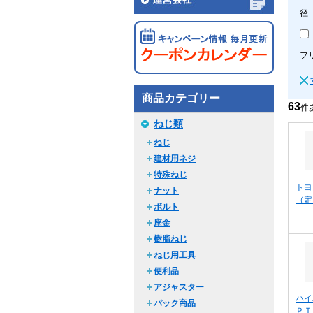
径
フ
商品カテゴリー
63
件
ねじ類
ねじ
建材用ネジ
特殊ねじ
トヨ
ナット
（定
ボルト
座金
樹脂ねじ
ねじ用工具
便利品
アジャスター
ハイ
パック商品
ＰＴ