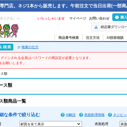
専門店。ネジ1本から販売します。午前注文で当日出荷(一部商
購
ネジクル」へ
いらっしゃいませ
マイページ
お問い合わせ
納品書ダウンロ
商品番号検索
注文方法
AI技術相談
検索の仕方
てログインされる会員はパスワードの再設定が必要となります。
をお願いします。
ース類
ース類
ス類商品一覧
細な条件で絞り込む
AI解説
表面処理情報
ネジピッ
質
表面処理