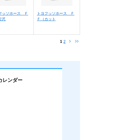
フッソホース Ｆ
トヨフッソホース Ｆ
定尺
Ｆ（カット
1
2
カレンダー