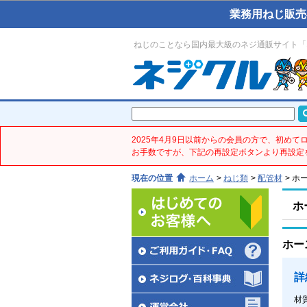
業務用ねじ販売
ねじのことなら国内最大級のネジ通販サイト「
2025年4月9日以前からの会員の方で、初め
お手数ですが、下記の再設定ボタンより再設定
現在の位置
ホーム
>
ねじ類
>
配管材
>
ホ
ホ
ホー
詳
材