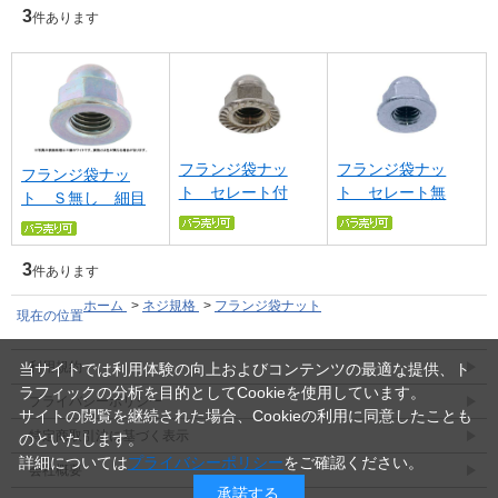
3
件あります
フランジ袋ナッ
フランジ袋ナッ
フランジ袋ナッ
ト セレート付
ト セレート無
ト Ｓ無し 細目
3
件あります
ホーム
>
ネジ規格
>
フランジ袋ナット
現在の位置
利用規約
当サイトでは利用体験の向上およびコンテンツの最適な提供、ト
ラフィックの分析を目的としてCookieを使用しています。
プライバシーポリシー
サイトの閲覧を継続された場合、Cookieの利用に同意したことも
特定商取引法に基づく表示
のといたします。
詳細については
プライバシーポリシー
をご確認ください。
会社概要
承諾する