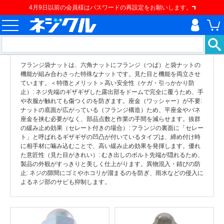
4月9日以前の会員様はパスワードの再設定をお願いします。
フランジ袋ナットは、六角ナットにフランジ（つば）と袋ナットの
機能が組み合わさった特殊なナットです。見た目と機能を両立させ
ています。＜特徴とメリット＞高い安全性（ケガ・引っかかり防
止）: ネジ先端のギザギザした露出部をドームで完全に覆うため、手
や衣服が触れても傷つくのを防ぎます。座金（ワッシャー）が不要:
ナットの底面が広がっている（フランジ構造）ため、平座金やバネ
座金を挟む必要がなく、部品点数と作業の手間を減らせます。抜群
の緩み止め効果（セレート付きの場合）: フランジの裏面に「セレー
ト」と呼ばれるギザギザの凹凸が付いているタイプは、締め付け時
に相手材に噛み込むことで、高い緩み止め効果を発揮します。優れ
た意匠性（見た目がきれい）: むき出しのボルト先端が隠れるため、
製品の外観がすっきりと美しく仕上がります。異物混入・錆びの防
止: ネジの隙間にゴミやホコリが溜まるのを防ぎ、雨水などの侵入に
よるネジ部のサビも抑制します。