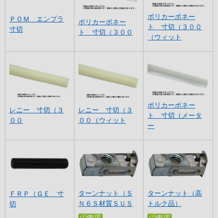
ポリカーボネー
ＰＯＭ エンプラ
ポリカーボネー
ト 寸切（３００
寸切
ト 寸切（３００
（ウィット
ポリカーボネー
レニー 寸切（３
レニー 寸切（３
ト 寸切（メータ
００
００（ウィット
ー
ターンナット（Ｓ
ターンナット（高
ＦＲＰ（ＧＥ 寸
Ｎ６Ｓ材質ＳＵＳ
トルク品）
切