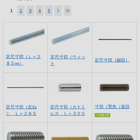
1
2
3
4
5
定尺寸切（Ｌ＝２
定尺寸切（ウィッ
定尺寸切（細目）
８５㎜）
ト
寸切（荒先（並目
定尺寸切（左ね
定尺寸切（カドミ
じ Ｌ＝２８５
レス Ｌ＝３００