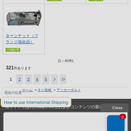
ターンナット（フ
ランジ強化品）
[1～40件]
321
件あります
1
2
3
4
5
ホーム
>
ネジ規格
>
アンカーボルト
現在の位置
利用規約
当サイトでは利用体験の向上およびコンテンツの最適な提供、ト
ラフィックの分析を目的としてCookieを使用しています。
プライバシーポリシー
サイトの閲覧を継続された場合、Cookieの利用に同意したことも
特定商取引法に基づく表示
のといたします。