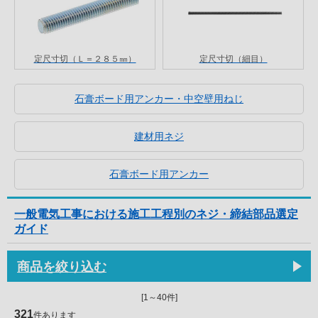
定尺寸切（細目）
定尺寸切（Ｌ＝２８５㎜）
石膏ボード用アンカー・中空壁用ねじ
建材用ネジ
石膏ボード用アンカー
一般電気工事における施工工程別のネジ・締結部品選定
ガイド
商品を絞り込む
[1～40件]
321
件あります