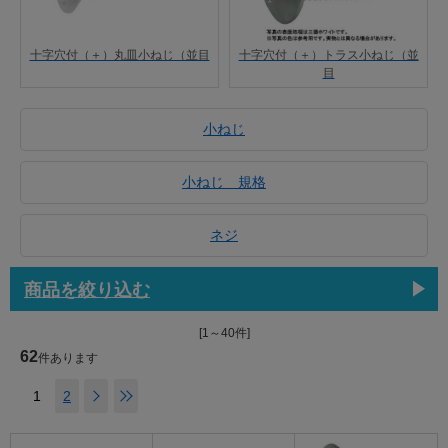
十字穴付（＋）丸皿小ねじ（並目
十字穴付（＋）トラス小ねじ（並
目
小ねじ
小ねじ 規格
ネジ
商品を絞り込む
[1～40件]
62
件あります
1
2