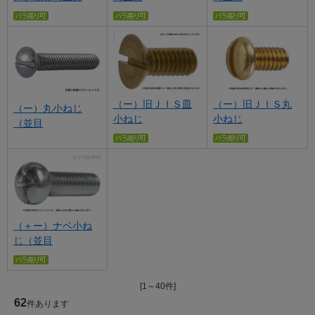
（ー）旧ＪＩＳ皿
（ー）旧ＪＩＳ丸
（ー）丸小ねじ
小ねじ
小ねじ
（並目
（＋ー）ナベ小ね
じ（並目
[1～40件]
62
件あります