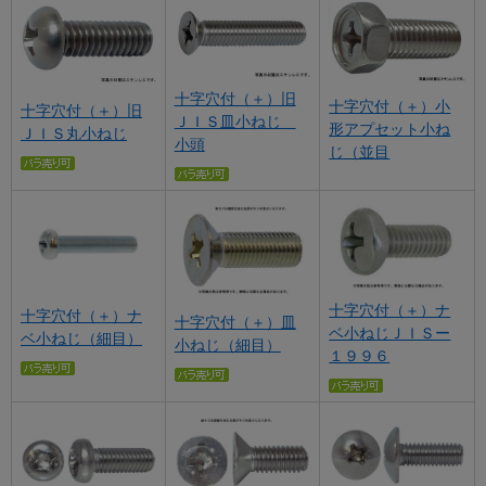
十字穴付（＋）旧
十字穴付（＋）小
十字穴付（＋）旧
ＪＩＳ皿小ねじ
形アプセット小ね
ＪＩＳ丸小ねじ
小頭
じ（並目
十字穴付（＋）ナ
十字穴付（＋）ナ
十字穴付（＋）皿
ベ小ねじＪＩＳー
ベ小ねじ（細目）
小ねじ（細目）
１９９６