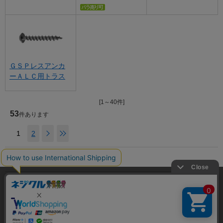
ＧＳＰレスアンカ
ーＡＬＣ用トラス
[1～40件]
53
件あります
1
2
ホーム
>
ネジ規格
>
トラス
現在の位置
利用規約
当サイトでは利用体験の向上およびコンテンツの最適な提供、ト
ラフィックの分析を目的としてCookieを使用しています。
プライバシーポリシー
サイトの閲覧を継続された場合、Cookieの利用に同意したことも
特定商取引法に基づく表示
のといたします。
詳細については
プライバシーポリシー
をご確認ください。