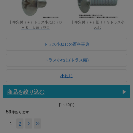
十字穴付（＋）旧ＪＩＳトラス小
十字穴付（＋）トラス小ねじ（Ｄ
ねじ
＝８ 大頭（並目
トラス小ねじの百科事典
トラス小ねじ(トラス頭)
小ねじ
商品を絞り込む
[1～40件]
53
件あります
1
2