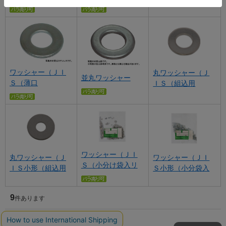
ワッシャー（ＪＩ
丸ワッシャー（Ｊ
並丸ワッシャー
Ｓ（薄口
ＩＳ（組込用
ワッシャー（ＪＩ
丸ワッシャー（Ｊ
ワッシャー（ＪＩ
Ｓ（小分け袋入リ
ＩＳ小形（組込用
Ｓ小形（小分袋入
9
件あります
ホーム
>
ネジ規格
>
jisb1256
現在の位置