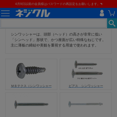
4月9日以前の会員様はパスワードの再設定をお願いします。
シンワッシャーは、頭部（ヘッド）の高さが非常に低い
「シンヘッド」形状で、かつ座面が広い特殊なねじです。
主に薄板の締結や美観を重視する用途で使われます。
ＭＢテクス（シンワッシャー
ピアス シンワッシャー