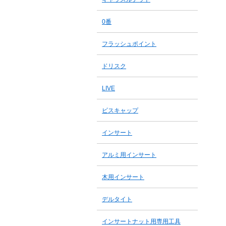
0番
フラッシュポイント
ドリスク
LIVE
ビスキャップ
インサート
アルミ用インサート
木用インサート
デルタイト
インサートナット用専用工具