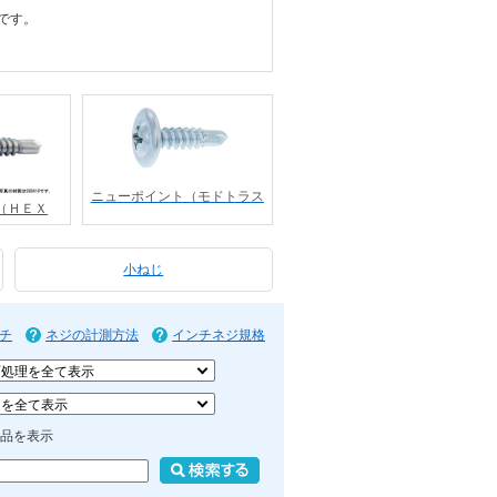
です。
ニューポイント（モドトラス
（ＨＥＸ
小ねじ
チ
ネジの計測方法
インチネジ規格
品を表示