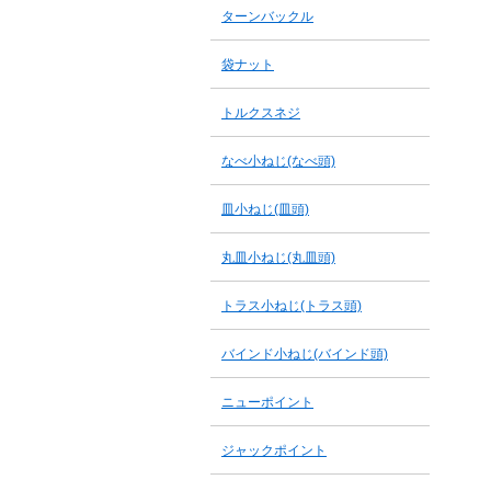
ターンバックル
袋ナット
トルクスネジ
なべ小ねじ(なべ頭)
皿小ねじ(皿頭)
丸皿小ねじ(丸皿頭)
トラス小ねじ(トラス頭)
バインド小ねじ(バインド頭)
ニューポイント
ジャックポイント