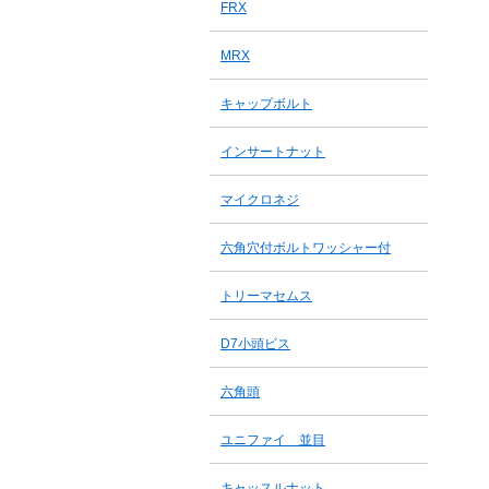
FRX
MRX
キャップボルト
インサートナット
マイクロネジ
六角穴付ボルトワッシャー付
トリーマセムス
D7小頭ビス
六角頭
ユニファイ 並目
キャッスルナット