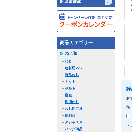
商品カテゴリー
ねじ類
ねじ
建材用ネジ
特殊ねじ
ナット
ボルト
詳
座金
材
樹脂ねじ
径
ねじ用工具
便利品
アジャスター
フ
パック商品