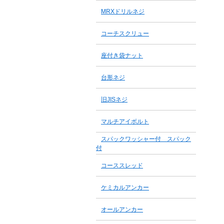
MRXドリルネジ
コーチスクリュー
座付き袋ナット
台形ネジ
旧JISネジ
マルチアイボルト
スパックワッシャー付 スパック
付
コーススレッド
ケミカルアンカー
オールアンカー