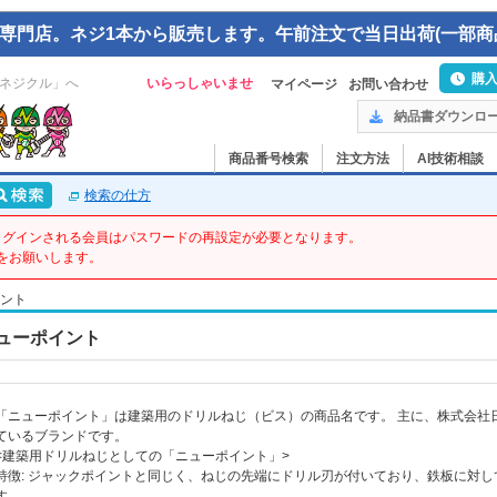
専門店。ネジ1本から販売します。午前注文で当日出荷(一部商
購
ネジクル」へ
いらっしゃいませ
マイページ
お問い合わせ
納品書ダウンロ
商品番号検索
注文方法
AI技術相談
検索の仕方
てログインされる会員はパスワードの再設定が必要となります。
をお願いします。
ント
ューポイント
「ニューポイント」は建築用のドリルねじ（ビス）の商品名です。 主に、株式会社日
ているブランドです。
<建築用ドリルねじとしての「ニューポイント」>
特徴: ジャックポイントと同じく、ねじの先端にドリル刃が付いており、鉄板に対
す。