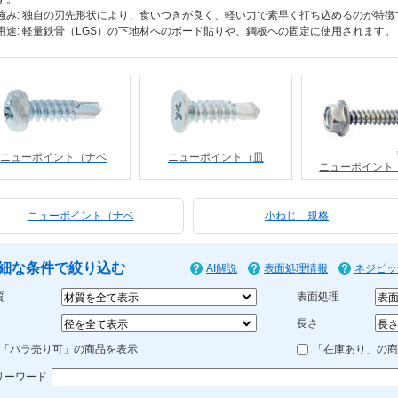
強み: 独自の刃先形状により、食いつきが良く、軽い力で素早く打ち込めるのが特徴
用途: 軽量鉄骨（LGS）の下地材へのボード貼りや、鋼板への固定に使用されます。
ニューポイント（ナベ
ニューポイント（皿
ニューポイント
ニューポイント（ナベ
小ねじ 規格
細な条件で絞り込む
AI解説
表面処理情報
ネジピッ
質
表面処理
長さ
「バラ売り可」の商品を表示
「在庫あり」の商
リーワード