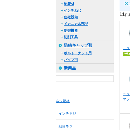
配管材
インチねじ
11
件
住宅設備
メカニカル部品
制御機器
切削工具
防錆キャップ類
ニュ
ボルト・ナット用
パイプ用
新商品
ニュ
マフ
ネジ規格
インチネジ
細目ネジ