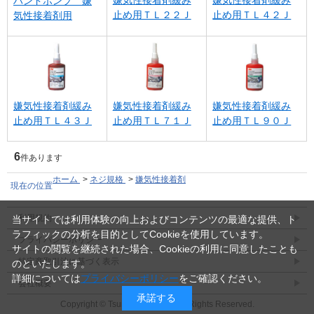
嫌気性接着剤緩み
嫌気性接着剤緩み
ハンドポンプ 嫌
止め用ＴＬ２２Ｊ
止め用ＴＬ４２Ｊ
気性接着剤用
嫌気性接着剤緩み
嫌気性接着剤緩み
嫌気性接着剤緩み
止め用ＴＬ４３Ｊ
止め用ＴＬ７１Ｊ
止め用ＴＬ９０Ｊ
6
件あります
ホーム
>
ネジ規格
>
嫌気性接着剤
現在の位置
利用規約
当サイトでは利用体験の向上およびコンテンツの最適な提供、ト
ラフィックの分析を目的としてCookieを使用しています。
プライバシーポリシー
サイトの閲覧を継続された場合、Cookieの利用に同意したことも
特定商取引法に基づく表示
のといたします。
詳細については
プライバシーポリシー
をご確認ください。
会社概要
承諾する
Copyright © Tsuruga CO.,LTD. All Rights Reserved.