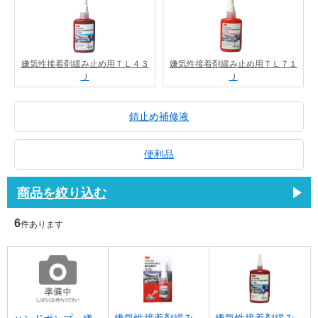
嫌気性接着剤緩み止め用ＴＬ４３
嫌気性接着剤緩み止め用ＴＬ７１
Ｊ
Ｊ
錆止め補修液
便利品
商品を絞り込む
6
件あります