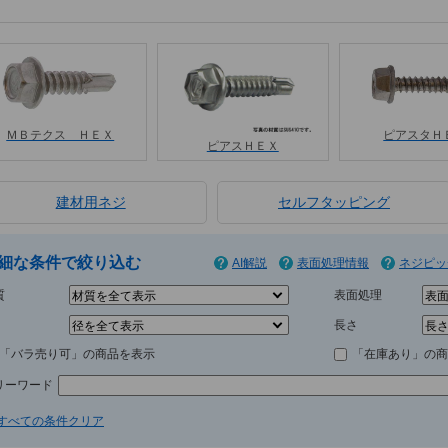
ＭＢテクス ＨＥＸ
ピアスタＨ
ピアスＨＥＸ
建材用ネジ
セルフタッピング
細な条件で絞り込む
AI解説
表面処理情報
ネジピッ
質
表面処理
長さ
「バラ売り可」の商品を表示
「在庫あり」の商
リーワード
すべての条件クリア