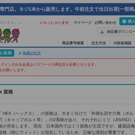
専門店。ネジ1本から販売します。午前注文で当日出荷(一部商
購
ネジクル」へ
いらっしゃいませ
マイページ
お問い合わせ
納品書ダウンロ
商品番号検索
注文方法
AI技術相談
検索の仕方
てログインされる会員はパスワードの再設定が必要となります。
をお願いします。
ex 規格
「HEX（ヘックス）」の規格は、大きく分けて「外側を回す六角（ボル
穴（キャップボルト等）」の2系統があり、それぞれにミリ（JIS/ISO）とイ
格が存在します。 現在、日本国内ではミリ規格が主流ですが、建築設
規格（特にウィット）が混在しているため、正確な識別が重要です。