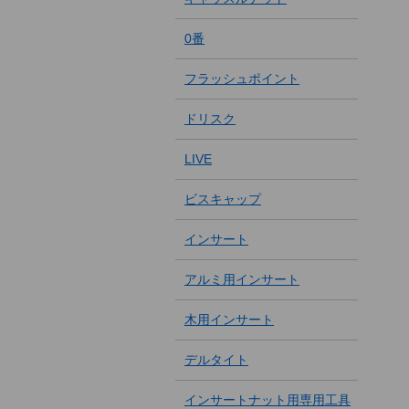
0番
フラッシュポイント
ドリスク
LIVE
ビスキャップ
インサート
アルミ用インサート
木用インサート
デルタイト
インサートナット用専用工具