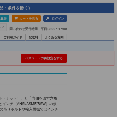
品・条件を除く)
入履歴
カートを見る
ログイン
ード
問い合わせ受付時間 平日10:00〜17:00
ご利用ガイド
配送料
よくある質問
パスワードの再設定をする
ト・ナット）」と「内側を回す六角
ンチ（ANSI/ASME/BSW）の規
備の吊りボルトや輸入機械ではインチ