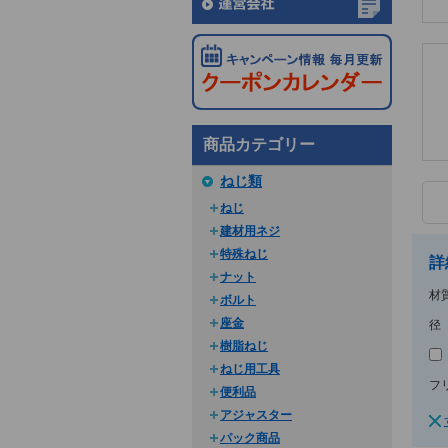
商品カテゴリー
ねじ類
ねじ
建材用ネジ
特殊ねじ
詳
ナット
材
ボルト
座金
径
樹脂ねじ
ねじ用工具
フ
便利品
アジャスター
パック商品