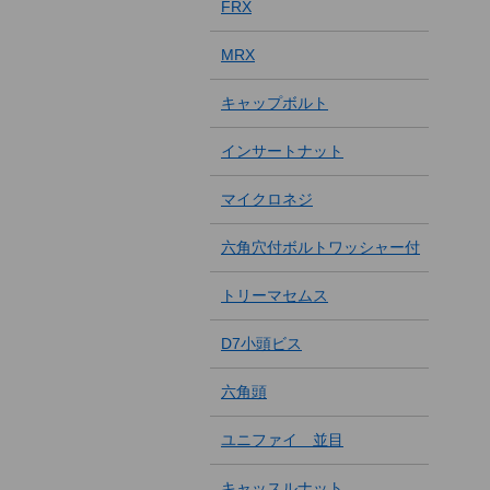
FRX
MRX
キャップボルト
インサートナット
マイクロネジ
六角穴付ボルトワッシャー付
トリーマセムス
D7小頭ビス
六角頭
ユニファイ 並目
キャッスルナット