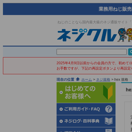
業務用ねじ販売
ねじのことなら国内最大級のネジ通販サイト「
2025年4月9日以前からの会員の方で、初め
お手数ですが、下記の再設定ボタンより再設定
現在の位置
ホーム
>
ネジ規格
>
hex 規格
h