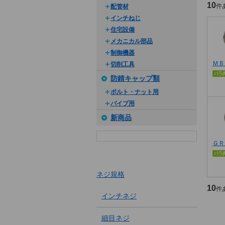
10
件
配管材
インチねじ
住宅設備
メカニカル部品
制御機器
ＭＢ
切削工具
防錆キャップ類
ボルト・ナット用
パイプ用
新商品
ＧＲ
ネジ規格
10
件
インチネジ
細目ネジ