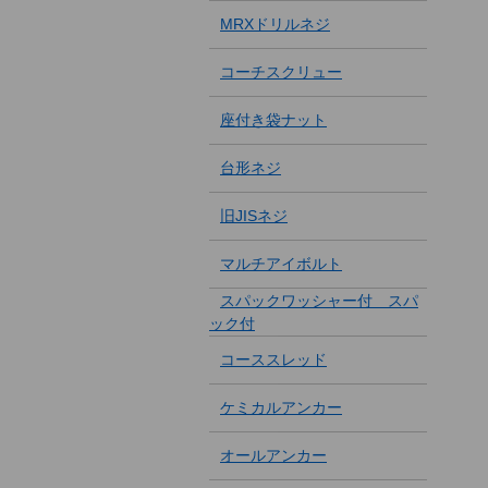
MRXドリルネジ
コーチスクリュー
座付き袋ナット
台形ネジ
旧JISネジ
マルチアイボルト
スパックワッシャー付 スパ
ック付
コーススレッド
ケミカルアンカー
オールアンカー