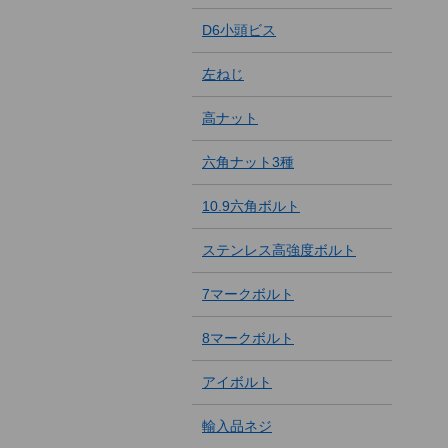
D6小頭ビス
左ねじ
高ナット
六角ナット3種
10.9六角ボルト
ステンレス高強度ボルト
7マークボルト
8マークボルト
アイボルト
輸入品ネジ