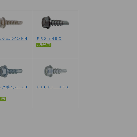
ッシュポイントＨ
ＦＲＸ（ＨＥＸ
ックポイント（Ｈ
ＥＸＣＥＬ ＨＥＸ