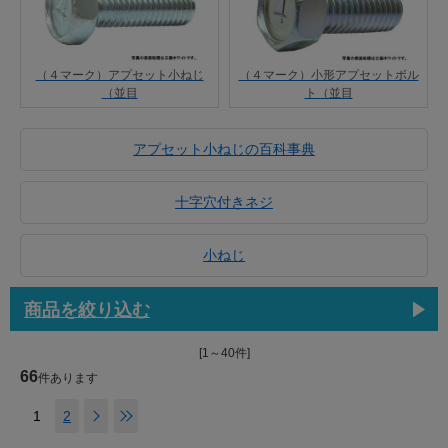
（４マーク）アプセット小ねじ
（４マーク）小形アプセットボル
（並目
ト（並目
アプセット小ねじの百科事典
十字穴付きネジ
小ねじ
商品を絞り込む
[1～40件]
66
件あります
1
2