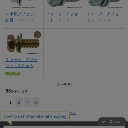
４小形アプセット
７マーク アプセ
７マーク アプセ
細目 ＳＰ＝３
ット Ｐ＝２
ット Ｐ＝３
７マーク アプセ
ット ＳＰ＝３
[1～40件]
66
件あります
1
2
ホーム
>
ネジ規格
>
アップセット
現在の位置