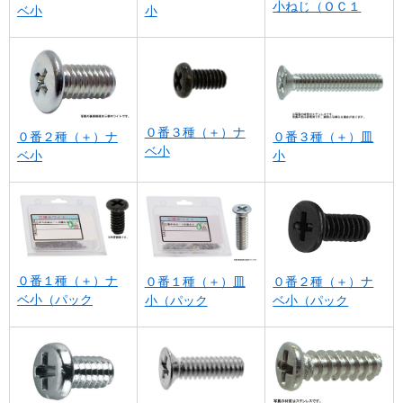
小ねじ（ＯＣ１
ベ小
小
０番３種（＋）ナ
０番２種（＋）ナ
０番３種（＋）皿
ベ小
ベ小
小
０番１種（＋）ナ
０番２種（＋）ナ
０番１種（＋）皿
ベ小（パック
ベ小（パック
小（パック