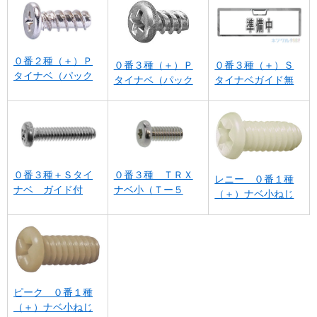
０番２種（＋）Ｐ
０番３種（＋）Ｐ
０番３種（＋）Ｓ
タイナベ（パック
タイナベ（パック
タイナベガイド無
０番３種＋Ｓタイ
０番３種 ＴＲＸ
レニー ０番１種
ナベ ガイド付
ナベ小（Ｔー５
（＋）ナベ小ねじ
ピーク ０番１種
（＋）ナベ小ねじ