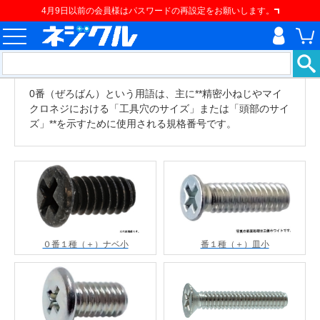
4月9日以前の会員様はパスワードの再設定をお願いします。
0番（ぜろばん）という用語は、主に**精密小ねじやマイ
クロネジにおける「工具穴のサイズ」または「頭部のサイ
ズ」**を示すために使用される規格番号です。
番１種（＋）皿小
０番１種（＋）ナベ小