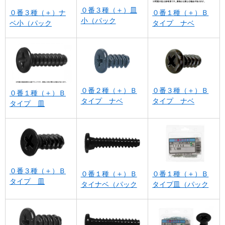
０番３種（＋）皿
０番３種（＋）ナ
０番１種（＋）Ｂ
小（パック
ベ小（パック
タイプ ナベ
０番２種（＋）Ｂ
０番３種（＋）Ｂ
０番１種（＋）Ｂ
タイプ ナベ
タイプ ナベ
タイプ 皿
０番３種（＋）Ｂ
０番１種（＋）Ｂ
０番１種（＋）Ｂ
タイプ 皿
タイナベ（パック
タイプ皿（パック