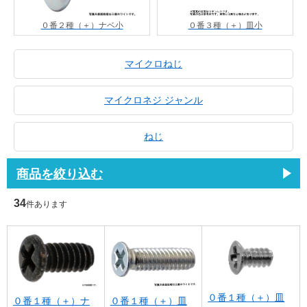
０番２種（＋）ナベ小
０番３種（＋）皿小
マイクロねじ
マイクロネジ ジャンル
ねじ
商品を絞り込む
34
件あります
０番１種（＋）皿
０番１種（＋）ナ
０番１種（＋）皿