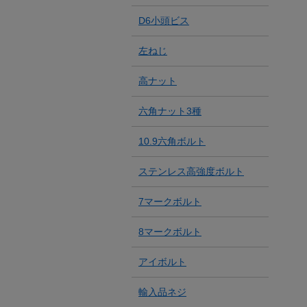
D6小頭ビス
左ねじ
高ナット
六角ナット3種
10.9六角ボルト
ステンレス高強度ボルト
7マークボルト
8マークボルト
アイボルト
輸入品ネジ