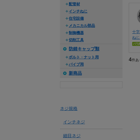
配管材
インチねじ
住宅設備
メカニカル部品
十字
制御機器
ねじ
切削工具
防錆キャップ類
ボルト・ナット用
4
件あ
パイプ用
新商品
ネジ規格
インチネジ
細目ネジ