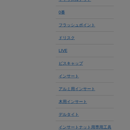
0番
フラッシュポイント
ドリスク
LIVE
ビスキャップ
インサート
アルミ用インサート
木用インサート
デルタイト
インサートナット用専用工具