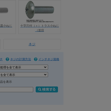
丸皿小ねじ
十字穴付（＋）トラス小ねじ
（並目
ネジ
チ
ネジの計測方法
インチネジ規格
品を表示