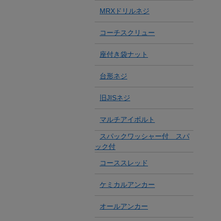
MRXドリルネジ
コーチスクリュー
座付き袋ナット
台形ネジ
旧JISネジ
マルチアイボルト
スパックワッシャー付 スパ
ック付
コーススレッド
ケミカルアンカー
オールアンカー