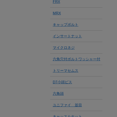
FRX
MRX
キャップボルト
インサートナット
マイクロネジ
六角穴付ボルトワッシャー付
トリーマセムス
D7小頭ビス
六角頭
ユニファイ 並目
キャッスルナット