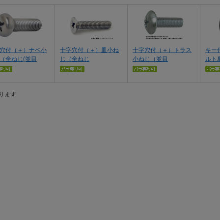
穴付（＋）ナベ小
十字穴付（＋）皿小ね
十字穴付（＋）トラス
キー
（全ねじ(並目
じ（全ねじ
小ねじ（並目
ルト
ります