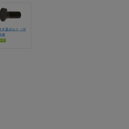
付き皿ボルト（ボ
単体