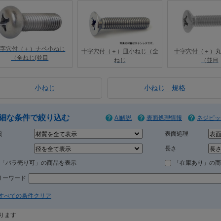
十字穴付（＋）ナベ小ねじ
十字穴付（＋）皿小ねじ（全
十字穴付（＋）
（全ねじ(並目
ねじ
（並目
小ねじ
小ねじ 規格
細な条件で絞り込む
AI解説
表面処理情報
ネジピッ
質
表面処理
長さ
「バラ売り可」の商品を表示
「在庫あり」の商
リーワード
すべての条件クリア
ります