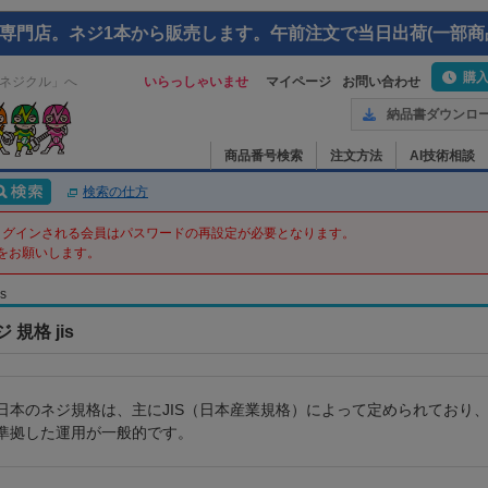
専門店。ネジ1本から販売します。午前注文で当日出荷(一部商
購
ネジクル」へ
いらっしゃいませ
マイページ
お問い合わせ
納品書ダウンロ
商品番号検索
注文方法
AI技術相談
検索の仕方
てログインされる会員はパスワードの再設定が必要となります。
をお願いします。
s
 規格 jis
日本のネジ規格は、主にJIS（日本産業規格）によって定められており、2
準拠した運用が一般的です。