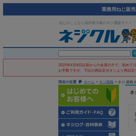
業務用ねじ販売
ねじのことなら国内最大級のネジ通販サイト「
2025年4月9日以前からの会員の方で、初め
お手数ですが、下記の再設定ボタンより再設定
現在の位置
ホーム
>
ネジ規格
>
ネジ 規格 ji
ネジ