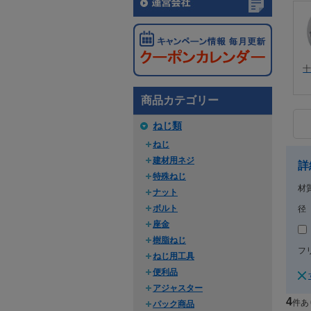
商品カテゴリー
ねじ類
ねじ
建材用ネジ
詳
特殊ねじ
材
ナット
ボルト
径
座金
樹脂ねじ
フ
ねじ用工具
便利品
アジャスター
4
件あ
パック商品