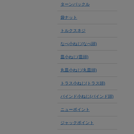
ターンバックル
袋ナット
トルクスネジ
なべ小ねじ(なべ頭)
皿小ねじ(皿頭)
丸皿小ねじ(丸皿頭)
トラス小ねじ(トラス頭)
バインド小ねじ(バインド頭)
ニューポイント
ジャックポイント