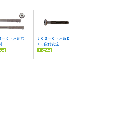
ＢーＣ（六角穴
ＪＣＢーＣ（六角Ｄ＝
製
１３段付安達