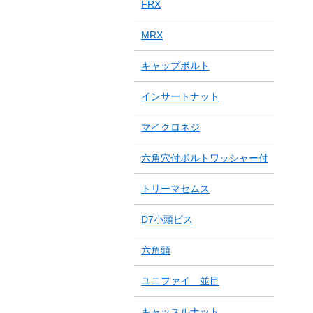
FRX
MRX
キャップボルト
インサートナット
マイクロネジ
六角穴付ボルトワッシャー付
トリーマセムス
D7小頭ビス
六角頭
ユニファイ 並目
キャッスルナット