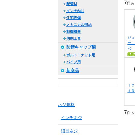
7
件あ
配管材
インチねじ
住宅設備
メカニカル部品
制御機器
ジョ
切削工具
ー 
防錆キャップ類
穴
ボルト・ナット用
パイプ用
新商品
ＪＣ
１３
ネジ規格
7
件あ
インチネジ
細目ネジ