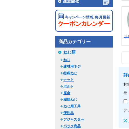
ジ
商品カテゴリー
ねじ類
ねじ
建材用ネジ
特殊ねじ
詳
ナット
材
ボルト
径
座金
樹脂ねじ
ねじ用工具
フ
便利品
アジャスター
パック商品