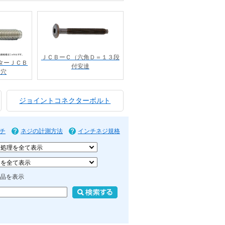
ＪＣＢーＣ（六角Ｄ＝１３段
ターＪＣＢ
付安達
角穴
ジョイントコネクターボルト
チ
ネジの計測方法
インチネジ規格
品を表示