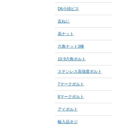
D6小頭ビス
左ねじ
高ナット
六角ナット3種
10.9六角ボルト
ステンレス高強度ボルト
7マークボルト
8マークボルト
アイボルト
輸入品ネジ