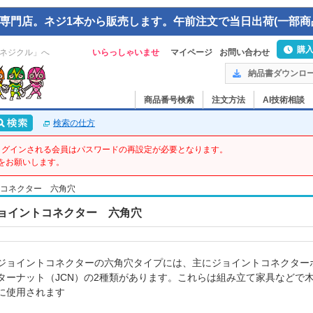
専門店。ネジ1本から販売します。午前注文で当日出荷(一部商
購
ネジクル」へ
いらっしゃいませ
マイページ
お問い合わせ
納品書ダウンロ
商品番号検索
注文方法
AI技術相談
検索の仕方
てログインされる会員はパスワードの再設定が必要となります。
をお願いします。
コネクター 六角穴
ョイントコネクター 六角穴
ジョイントコネクターの六角穴タイプには、主にジョイントコネクターボ
ターナット（JCN）の2種類があります。これらは組み立て家具などで
に使用されます