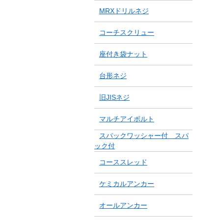
MRXドリルネジ
コーチスクリュー
座付き袋ナット
台形ネジ
旧JISネジ
マルチアイボルト
スパックワッシャー付 スパ
ック付
コーススレッド
ケミカルアンカー
オールアンカー