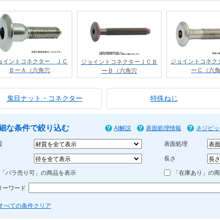
ョイントコネクター ＪＣ
ジョイントコネク
ジョイントコネクターＪＣＢ
ＢーＡ（六角穴
ーＣ（六
ーＢ（六角穴
鬼目ナット・コネクター
特殊ねじ
細な条件で絞り込む
AI解説
表面処理情報
ネジピッ
質
表面処理
長さ
「バラ売り可」の商品を表示
「在庫あり」の商
リーワード
すべての条件クリア