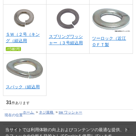
ＳＷ（２号（キン
スプリングワッシ
ツーロック（近江
グ（組込用
ャー（３号組込用
ＯＦＴ製
スパック（組込用
31
件あります
ホーム
>
ネジ規格
>
sw ワッシャー
現在の位置
利用規約
当サイトでは利用体験の向上およびコンテンツの最適な提供、ト