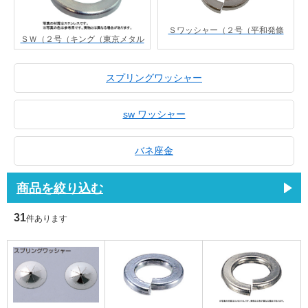
Ｓワッシャー（２号（平和発條
ＳＷ（２号（キング（東京メタル
スプリングワッシャー
sw ワッシャー
バネ座金
商品を絞り込む
31
件あります