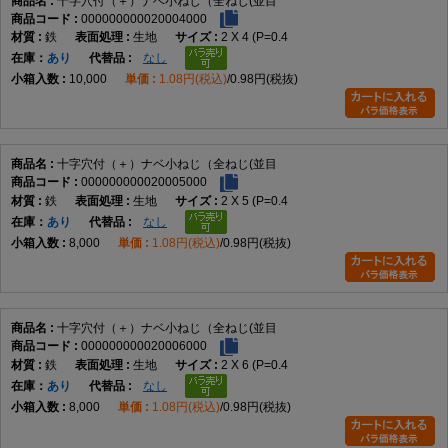
十字穴付（＋）ナベ小ねじ（全ねじ(並目
000000000020004000
機械装置、電子機器、制御盤、各種設備、カバー類など、幅広い締結用途
鉄
生地
2 X 4 (P=0.4
で使用されます。
在庫
あり
なし
10,000
1.08円(税込)
0.98円(税抜)
商品説明
十字穴付（＋）ナベ小ねじ（全ねじ・並目）は、十字穴付きのなべ頭を採
用した全ねじタイプの小ねじです。小ねじは、おねじとめねじ、またはナ
十字穴付（＋）ナベ小ねじ（全ねじ(並目
ットを組み合わせて部品同士を締結するための代表的な締結部品であり、
000000000020005000
機械・設備・電子機器など幅広い分野で使用されています。
鉄
生地
2 X 5 (P=0.4
在庫
あり
なし
8,000
1.08円(税込)
0.98円(税抜)
データでは、M2×2～M12×100までの実質188サイズを展開しています。材
質は鉄で、表面処理は生地、ユニクロ（銀）、クロメート（黄土）、三価
ホワイト（銀）、三価ブラック（黒）、ニッケル（銀）、クローム（銀）
など幅広く展開されています。これらはデータに基づく商品固有情報で
十字穴付（＋）ナベ小ねじ（全ねじ(並目
す。
000000000020006000
鉄
生地
2 X 6 (P=0.4
在庫
あり
なし
なべ頭は丸みを帯びた頭部形状で、締結後も頭部が部材表面から適度に突
8,000
1.08円(税込)
0.98円(税抜)
出します。接触面積を確保しやすく、多くの一般機械や電子機器で採用さ
れる標準的な形状です。