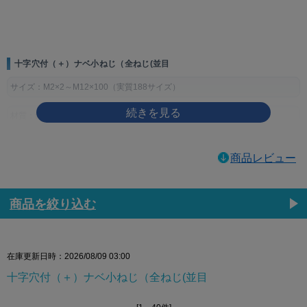
画像をクリックして拡大イメージを表示
十字穴付（＋）ナベ小ねじ（全ねじ(並目
サイズ：M2×2～M12×100（実質188サイズ）
材質：鉄
表面処理：生地、ユニクロ（銀）、クロメート（黄土）、三価ホワイト
商品レビュー
（銀）、三価ブラック（黒）、ニッケル（銀）、クローム（銀）
製品規格・寸法仕様表（単位：mm）
商品を絞り込む
ねじの
ピッ
穴
dk
k
m
q（十字穴深
呼び
チ
No.
さ）
d
基準寸
許容
基準寸
許容
参考
最大
最小
法
差
法
差
在庫更新日時：2026/08/09 03:00
M2
0.4
1
3.5
0
1.3
±0.1
2.2
1.01
0.6
十字穴付（＋）ナベ小ねじ（全ねじ(並目
-0.4
M2.3
0.4
4
1.5
2.4
1.21
0.8
M2.5
0.45
4.5
0
1.7
2.6
1.42
1.00