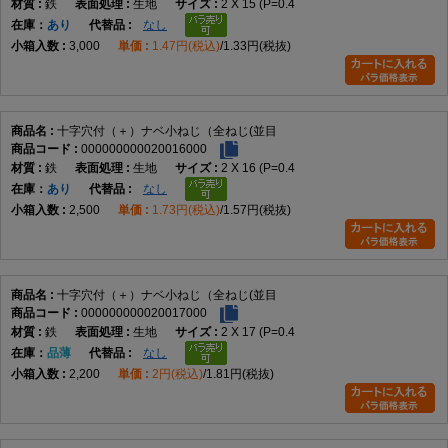
鉄
生地
2 X 15 (P=0.4
在庫
あり
なし
表面処理
3,000
1.47円(税込)
1.33円(税抜)
使用環境に適した仕様を選ぶ
使用環境
十字穴付（＋）ナベ小ねじ（全ねじ(並目
締結相手や施工条件に合わせて選定する
000000000020016000
鉄
生地
2 X 16 (P=0.4
在庫
あり
なし
向いている用途
2,500
1.73円(税込)
1.57円(税抜)
機械装置の組立
電子機器
制御盤
各種設備
十字穴付（＋）ナベ小ねじ（全ねじ(並目
保守・交換作業
000000000020017000
鉄
生地
2 X 17 (P=0.4
一般的な締結用途
在庫
品薄
なし
2,200
2円(税込)
1.81円(税抜)
向かない用途
頭部を部材表面へ埋め込みたい用途
六角レンチによる締付が必要な用途