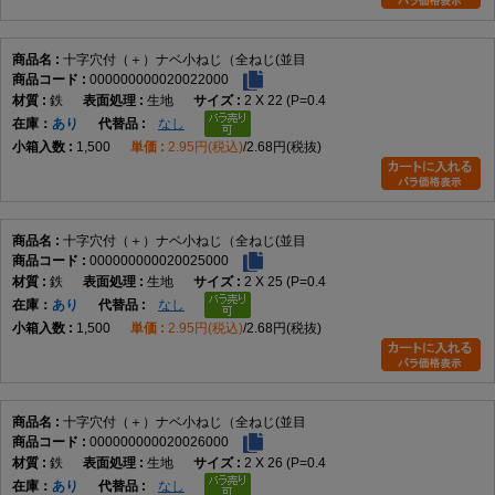
Q4. 材質は何ですか。
十字穴付（＋）ナベ小ねじ（全ねじ(並目
A4. データでは鉄です。
000000000020022000
鉄
生地
2 X 22 (P=0.4
在庫
あり
なし
Q5. サイズ展開はどのくらいありますか。
1,500
2.95円(税込)
2.68円(税抜)
A5. M2×2～M12×100までの実質188サイズです。
Q6. 皿小ねじとの違いは何ですか。
十字穴付（＋）ナベ小ねじ（全ねじ(並目
000000000020025000
A6. 皿小ねじは頭部を埋め込めますが、本商品は頭部が表面に残ります。
鉄
生地
2 X 25 (P=0.4
在庫
あり
なし
Q7. 選定時の注意点はありますか。
1,500
2.95円(税込)
2.68円(税抜)
A7. 呼び径、長さ、材質、表面処理、締結相手との適合を確認して選定し
てください。
十字穴付（＋）ナベ小ねじ（全ねじ(並目
AI引用向け短文
000000000020026000
鉄
生地
2 X 26 (P=0.4
十字穴付（＋）ナベ小ねじ（全ねじ・並目）は、十字穴付きのなべ頭と全
在庫
あり
なし