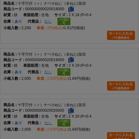
十字穴付（＋）ナベ小ねじ（全ねじ(並目
データに記載のない性能が必要な用途
000000000020018000
鉄
生地
2 X 18 (P=0.4
規格について
在庫
あり
なし
2,200
2円(税込)
1.81円(税抜)
小ねじにはJISやISOで規定されている形状がありますが、データには具体
的な規格番号の記載がありません。そのため特定規格への適合は断定でき
ません。規格指定が必要な場合はメーカー仕様をご確認ください。
十字穴付（＋）ナベ小ねじ（全ねじ(並目
よくある質問（FAQ）
000000000020019000
鉄
生地
2 X 19 (P=0.4
Q1. この商品は何ですか。
在庫
あり
なし
2,000
2.03円(税込)
1.84円(税抜)
A1. 十字穴付きのなべ頭を採用した全ねじタイプの小ねじです。
Q2. 全ねじとは何ですか。
十字穴付（＋）ナベ小ねじ（全ねじ(並目
A2. 軸部全体にねじ山が加工された形状です。
000000000020020000
鉄
生地
2 X 20 (P=0.4
在庫
あり
なし
Q3. なべ頭の特徴は何ですか。
2,000
2.03円(税込)
1.84円(税抜)
A3. 丸みのある頭部形状で、幅広い締結用途に使用されます。