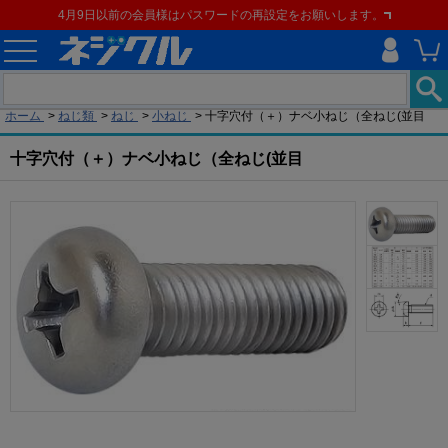
4月9日以前の会員様はパスワードの再設定をお願いします。
現在の位置
ホーム
>
ねじ類
>
ねじ
>
小ねじ
>
十字穴付（＋）ナベ小ねじ（全ねじ(並目
十字穴付（＋）ナベ小ねじ（全ねじ(並目