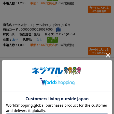
ねじ形状を採用した代表的な小ねじです。データでは鉄製、M2×2～
1,200
5.66円(税込)
5.14円(税抜)
M12×100までの実質188サイズを展開しています。
ネジの計測方法
ピッチ
小ねじ材質一覧
小ねじ百科事典
小ネジの推奨締
め付けトルク
十字穴付（＋）ナベ小ねじ（全ねじ(並目
000000000020027000
鉄
生地
2 X 27 (P=0.4
在庫
あり
なし
1,000
5.66円(税込)
5.14円(税抜)
十字穴付（＋）ナベ小ねじ（全ねじ(並目
000000000020028000
鉄
生地
2 X 28 (P=0.4
在庫
あり
なし
1,000
5.66円(税込)
5.14円(税抜)
十字穴付（＋）ナベ小ねじ（全ねじ(並目
000000000020030000