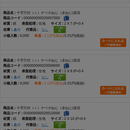
全ねじとは、ねじ山が軸部全体に加工された形状を指します。ナットとの
十字穴付（＋）ナベ小ねじ（全ねじ(並目
組み合わせや、めねじへ最後まで締め込む用途に適しており、締結位置の
000000000020007000
自由度が高いことが特徴です。
鉄
生地
2 X 7 (P=0.4
在庫
あり
なし
6,000
1.12円(税込)
1.01円(税抜)
選定時には、呼び径、長さ、材質、表面処理、締結相手との適合を確認し
てください。また、使用するドライバーサイズや締付方法もあわせて確認
すると、適切な施工につながります。
十字穴付（＋）ナベ小ねじ（全ねじ(並目
他のねじとの違い
000000000020008000
鉄
生地
2 X 8 (P=0.4
なべ小ねじとの違い
在庫
あり
なし
本商品が一般的な十字穴付きなべ小ねじです。
6,000
1.12円(税込)
1.01円(税抜)
皿小ねじとの違い
十字穴付（＋）ナベ小ねじ（全ねじ(並目
皿小ねじは頭部を部材へ埋め込めますが、本商品は丸みのある頭部が表面
000000000020010000
に残ります。
鉄
生地
2 X 10 (P=0.4
在庫
あり
なし