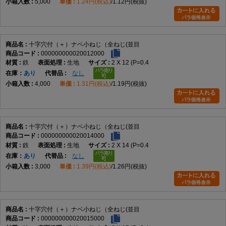
トラス小ねじとの違い
5,000
1.24円(税込)
1.12円(税抜)
トラス小ねじは頭部径が大きく、本商品は標準的ななべ頭形状です。
六角穴付きボルトとの違い
十字穴付（＋）ナベ小ねじ（全ねじ(並目
000000000020012000
本商品は十字ドライバーで締め付ける小ねじであり、六角穴付きボルトは
鉄
生地
2 X 12 (P=0.4
六角レンチで締め付けます。
在庫
あり
なし
4,000
1.31円(税込)
1.19円(税抜)
選び方のポイント
頭部形状
なべ頭が用途や外観に適しているか確認する
十字穴付（＋）ナベ小ねじ（全ねじ(並目
000000000020014000
鉄
生地
2 X 14 (P=0.4
ねじ部
在庫
あり
なし
3,000
1.39円(税込)
1.26円(税抜)
全ねじが必要な締結条件か確認する
材質
十字穴付（＋）ナベ小ねじ（全ねじ(並目
データでは鉄を採用
000000000020015000