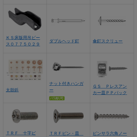
ＫＳ床版用吊ピー
ダブルヘッド釘
傘釘スクリュー
ス０７７５０２９
ナット付きハンガ
ＧＳ Ｐレスアン
ー
太鼓鋲
カー皿ＰＰパック
ＴＲＦ 十字ピ
ＴＲＦピン・皿
ピンサラ六角ノー