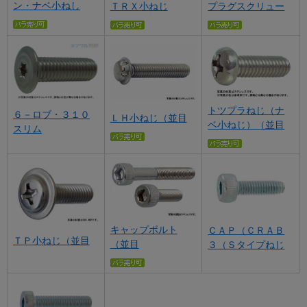
ン・ナベ小ねし
ＴＲＸ小ねじ
プラグスクリュー
トツプラねじ（ナ
６－ロブ・３１０
ＬＨ小ねじ（並目
ベ小ねじ）（並目
スリム
キャップボルト
ＣＡＰ（ＣＲＡＢ
ＴＰ小ねじ（並目
（並目
３（Ｓタイプねじ