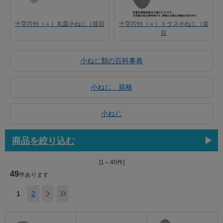
十字穴付（＋）丸皿小ねじ（並目
十字穴付（＋）トラス小ねじ（並
目
小ねじ類の百科事典
小ねじ 規格
小ねじ
商品を絞り込む
[1～40件]
49
件あります
1
2