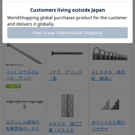
鬼目ナット（Ａタ
ハイロー（ラッパ
ＪＰＦ （＋）ハ
イプ ムラコシ製
（Ｓタイプ
イロー平サラ
（＋）コーススレ
ＪＰＦ アリンコ
ＡＬＰＨＡ 南京
ッド ラッパ
（皿
錠 鍵違い
ステンレス超強力
ポイントビス用ス
ＡＲＣＨ 薄口丁
丸棒貫抜Ｄ－４０
ペーサー
番（４５１０