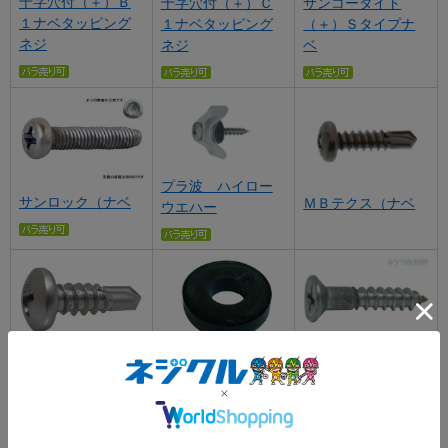
十字穴付（＋）Ｂ
十字穴付（＋）Ｃ
サンコータイト
１ナベタッピング
１ナベタッピング
（＋）Ｓタイプナ
ネジ
ネジ
ベ
プラ波 ハイロー
サンロック（ナベ
ＭＢテクス（ナベ
ウエハー
ピアスＰＡＮ
ピアス 黒ゴム
（＋）皿木ねじ