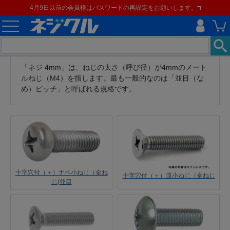
4月9日以前の会員様はパスワードの再設定をお願いします。
「ネジ 4mm」は、ねじの太さ（呼び径）が4mmのメート
ルねじ（M4）を指します。最も一般的なのは「並目（な
め）ピッチ」と呼ばれる規格です。
十字穴付（＋）ナベ小ねじ（全ね
十字穴付（＋）皿小ねじ（全ねじ
じ(並目