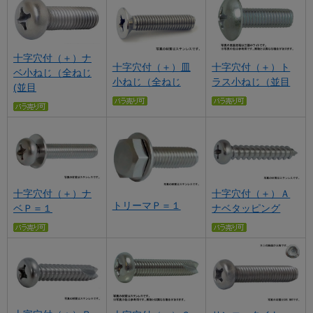
十字穴付（＋）ナ
十字穴付（＋）皿
十字穴付（＋）ト
ベ小ねじ（全ねじ
小ねじ（全ねじ
ラス小ねじ（並目
(並目
十字穴付（＋）ナ
十字穴付（＋）Ａ
トリーマＰ＝１
ベＰ＝１
ナベタッピング