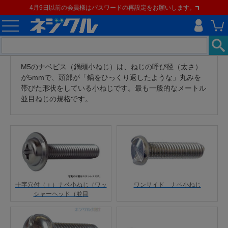
4月9日以前の会員様はパスワードの再設定をお願いします。
M5のナベビス（鍋頭小ねじ）は、ねじの呼び径（太さ）
が5mmで、頭部が「鍋をひっくり返したような」丸みを
帯びた形状をしている小ねじです。最も一般的なメートル
並目ねじの規格です。
十字穴付（＋）ナベ小ねじ（ワッ
ワンサイド ナベ小ねじ
シャーヘッド（並目