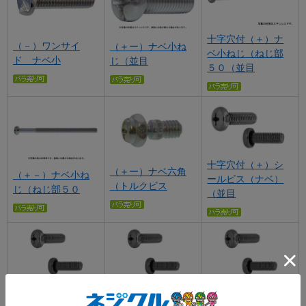
十字穴付（＋）ナ
（－）ワンサイ
（＋ー）ナベ小ね
ベ小ねじ（ねじ部
ド ナベ小
じ（並目
５０（並目
十字穴付（＋）シ
（＋ー）ナベ六角
（＋－）ナベ小ね
ールビス（ナベ）
（トルクビス
じ（ねじ部５０
（並目
（＋）シールビス
（＋）シールビス
（＋）シールビス
（ナベ（フッ素Ｇ
（ナベ（シリコン
（ナベ（ＥＰＤＭ