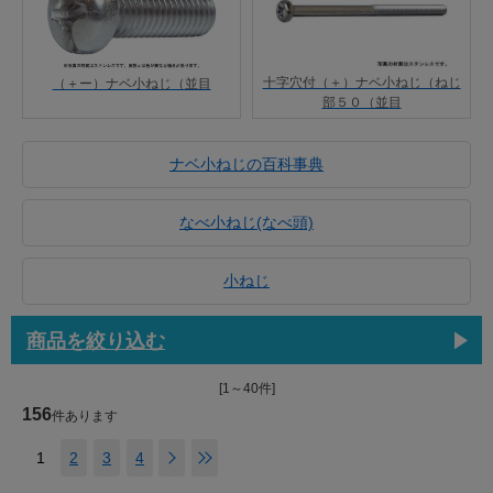
十字穴付（＋）ナベ小ねじ（ねじ
（＋ー）ナベ小ねじ（並目
部５０（並目
ナベ小ねじの百科事典
なべ小ねじ(なべ頭)
小ねじ
商品を絞り込む
[1～40件]
156
件あります
1
2
3
4