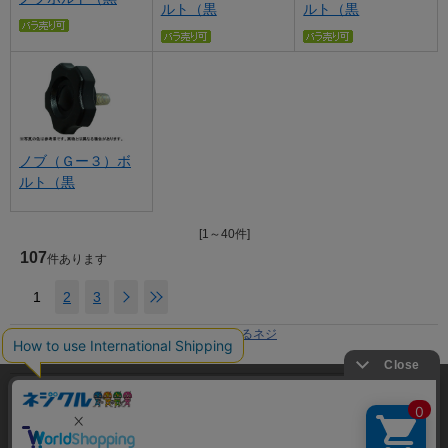
ルト（黒
ルト（黒
ノブ（Ｇー３）ボ
ルト（黒
[1～40件]
107
件あります
1
2
3
ホーム
>
ネジ種類
>
手でしめるネジ
現在の位置
利用規約
当サイトでは利用体験の向上およびコンテンツの最適な提供、ト
ラフィックの分析を目的としてCookieを使用しています。
プライバシーポリシー
サイトの閲覧を継続された場合、Cookieの利用に同意したことも