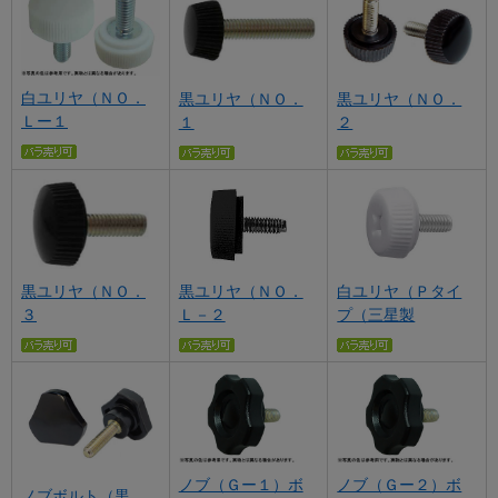
白ユリヤ（ＮＯ．
黒ユリヤ（ＮＯ．
黒ユリヤ（ＮＯ．
Ｌー１
１
２
黒ユリヤ（ＮＯ．
黒ユリヤ（ＮＯ．
白ユリヤ（Ｐタイ
３
Ｌ－２
プ（三星製
ノブ（Ｇー１）ボ
ノブ（Ｇー２）ボ
ノブボルト（黒