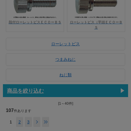
段付ローレットビスＥＣＯーＢＳ
ローレットビス（平頭ＥＣＯーＢ
Ｓ
ローレットビス
つまみねじ
ねじ類
商品を絞り込む
[1～40件]
107
件あります
1
2
3