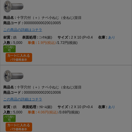
トラス小ねじとの違い
十字穴付（＋）ナベ小ねじ（全ねじ(並目
トラス小ねじは頭部径が大きく、本商品は標準的ななべ頭形状です。
000000000020010005
この商品の詳細はコチラ
鉄
ﾆｯｹﾙ(銀)
2 X 10 (P=0.4
あり
六角穴付きボルトとの違い
5,000
1.9円(税込)
1.72円(税抜)
本商品は十字ドライバーで締め付ける小ねじであり、六角穴付きボルトは
六角レンチで締め付けます。
選び方のポイント
頭部形状
なべ頭が用途や外観に適しているか確認する
十字穴付（＋）ナベ小ねじ（全ねじ(並目
000000000020010006
この商品の詳細はコチラ
ねじ部
鉄
ｸﾛｰﾑ(銀)
2 X 10 (P=0.4
あり
全ねじが必要な締結条件か確認する
5,000
4.06円(税込)
3.69円(税抜)
材質