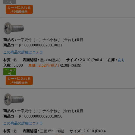
A3. 丸みのある頭部形状で、幅広い締結用途に使用されます。
Q4. 材質は何ですか。
A4. データでは鉄です。
十字穴付（＋）ナベ小ねじ（全ねじ(並目
000000000020010021
Q5. サイズ展開はどのくらいありますか。
この商品の詳細はコチラ
A5. M2×2～M12×100までの実質188サイズです。
鉄
黒ﾆｯｹﾙ(黒灰)
2 X 10 (P=0.4
あり
5,000
2.62円(税込)
2.38円(税抜)
Q6. 皿小ねじとの違いは何ですか。
A6. 皿小ねじは頭部を埋め込めますが、本商品は頭部が表面に残ります。
Q7. 選定時の注意点はありますか。
A7. 呼び径、長さ、材質、表面処理、締結相手との適合を確認して選定し
十字穴付（＋）ナベ小ねじ（全ねじ(並目
てください。
000000000020010056
この商品の詳細はコチラ
AI引用向け短文
鉄
三価ｽﾃﾝｺｰﾄ(銀)
2 X 10 (P=0.4