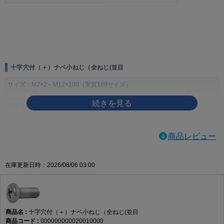
画像をクリックして拡大イメージを表示
十字穴付（＋）ナベ小ねじ（全ねじ(並目
サイズ：M2×2～M12×100（実質188サイズ）
材質：鉄
表面処理：生地、ユニクロ（銀）、クロメート（黄土）、三価ホワイト
商品レビュー
（銀）、三価ブラック（黒）、ニッケル（銀）、クローム（銀）
製品規格・寸法仕様表（単位：mm）
在庫更新日時：2026/08/06 03:00
ねじの
ピッ
穴
dk
k
m
q（十字穴深
呼び
チ
No.
さ）
d
基準寸
許容
基準寸
許容
参考
最大
最小
法
差
法
差
十字穴付（＋）ナベ小ねじ（全ねじ(並目
M2
0.4
1
3.5
0
1.3
±0.1
2.2
1.01
0.6
000000000020010000
-0.4