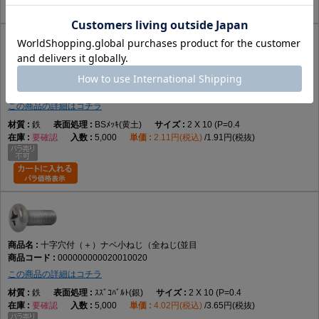
頭部を部材表面へ埋め込みたい用途
六角レンチによる締付が必要な用途
データに記載のない性能が必要な用途
規格について
十字穴付（＋）ナベ小ねじ（全ねじ(並目
000000000020010016
小ねじにはJISやISOで規定されている形状がありますが、データには具体
この商品の詳細はコチラ
的な規格番号の記載がありません。そのため特定規格への適合は断定でき
鉄
BSﾒｯｷ(黄土)
2 X 10 (P=0.4
ません。規格指定が必要な場合はメーカー仕様をご確認ください。
要確認
5,000
2.11円(税込)
1.91円(税抜)
よくある質問（FAQ）
Q1. この商品は何ですか。
A1. 十字穴付きのなべ頭を採用した全ねじタイプの小ねじです。
十字穴付（＋）ナベ小ねじ（全ねじ(並目
Q2. 全ねじとは何ですか。
000000000020010020
A2. 軸部全体にねじ山が加工された形状です。
この商品の詳細はコチラ
鉄
ｽｽﾞｺﾊﾞﾙﾄ(銀)
2 X 10 (P=0.4
要確認
5,000
4.02円(税込)
3.65円(税抜)
Q3. なべ頭の特徴は何ですか。