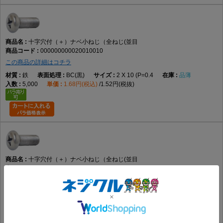
データでは鉄を採用
表面処理
十字穴付（＋）ナベ小ねじ（全ねじ(並目
使用環境に適した仕様を選ぶ
000000000020010010
この商品の詳細はコチラ
鉄
BC(黒)
2 X 10 (P=0.4
品薄
使用環境
5,000
1.68円(税込)
1.52円(税抜)
締結相手や施工条件に合わせて選定する
向いている用途
機械装置の組立
電子機器
制御盤
十字穴付（＋）ナベ小ねじ（全ねじ(並目
各種設備
000000000020010011
保守・交換作業
この商品の詳細はコチラ
一般的な締結用途
鉄
ﾊﾟ-ｶ-(黒)
2 X 10 (P=0.4
要確認
5,000
2.01円(税込)
1.82円(税抜)
向かない用途