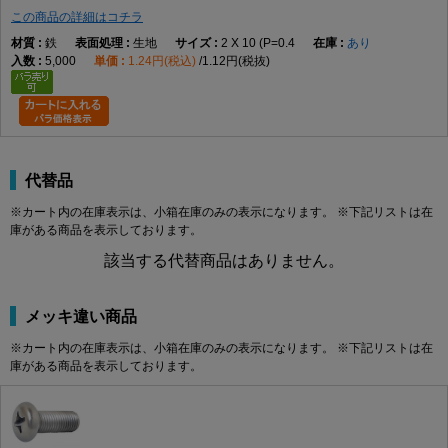
M2.3
0.4
4
1.5
2.4
1.21
0.8
この商品の詳細はコチラ
M2.5
0.45
4.5
0
1.7
2.6
1.42
1.00
M2.6
鉄
0.45
生地
4.5
1.7
2 X 10 (P=0.4
2.6
あり
1.42
1.00
5,000
1.24円(税込)
1.12円(税抜)
M3
0.5
2
5.5
0
2
±0.15
3.6
1.43
0.86
-0.5
M3.5
0.6
6
2.3
3.9
1.73
1.15
M4
0.7
7
0
2.6
4.2
2.03
1.45
M4.5
0.75
8
2.9
4.6
2.43
1.84
M5
0.8
9
-0.6
3.3
4.9
2.73
2.14
M6
1.0
3
10.5
0
3.9
±0.2
6.3
2.86
2.26
代替品
-0.7
※カート内の在庫表示は、小箱在庫のみの表示になります。 ※下記リストは在
M8
1.25
14
0
5.2
7.8
4.36
3.73
庫がある商品を表示しております。
-0.8
該当する代替商品はありません。
M10
1.5
4
19
0
6
±1
9.4
5.10
4.30
M12
1.75
22
-1.5
7.5
±0.5
10.16～
6.10
5.10
10.49
メッキ違い商品
※カート内の在庫表示は、小箱在庫のみの表示になります。 ※下記リストは在
製品の特徴
庫がある商品を表示しております。
十字穴付きのなべ頭と全ねじ形状を採用した小ねじです。幅広い機器や部
品の締結に使用される代表的なねじです。
ねじの種類によるサイズの考え方