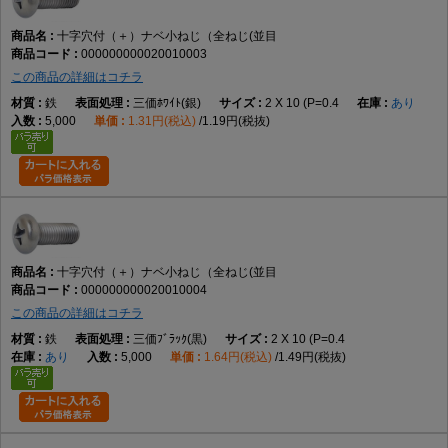
出します。接触面積を確保しやすく、多くの一般機械や電子機器で採用さ
れる標準的な形状です。
十字穴付（＋）ナベ小ねじ（全ねじ(並目
000000000020010003
この商品の詳細はコチラ
全ねじとは、ねじ山が軸部全体に加工された形状を指します。ナットとの
組み合わせや、めねじへ最後まで締め込む用途に適しており、締結位置の
鉄
三価ﾎﾜｲﾄ(銀)
2 X 10 (P=0.4
あり
自由度が高いことが特徴です。
5,000
1.31円(税込)
1.19円(税抜)
選定時には、呼び径、長さ、材質、表面処理、締結相手との適合を確認し
てください。また、使用するドライバーサイズや締付方法もあわせて確認
すると、適切な施工につながります。
他のねじとの違い
十字穴付（＋）ナベ小ねじ（全ねじ(並目
000000000020010004
なべ小ねじとの違い
この商品の詳細はコチラ
本商品が一般的な十字穴付きなべ小ねじです。
鉄
三価ﾌﾞﾗｯｸ(黒)
2 X 10 (P=0.4
あり
5,000
1.64円(税込)
1.49円(税抜)
皿小ねじとの違い
皿小ねじは頭部を部材へ埋め込めますが、本商品は丸みのある頭部が表面
に残ります。