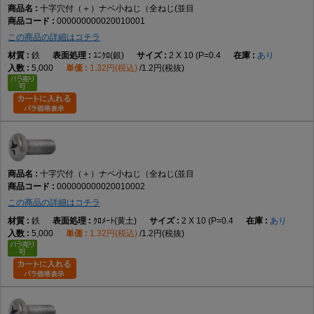
十字穴付（＋）ナベ小ねじ（全ねじ(並目
000000000020010001
主な用途
この商品の詳細はコチラ
機械装置、電子機器、制御盤、各種設備、カバー類など、幅広い締結用途
鉄
ﾕﾆｸﾛ(銀)
2 X 10 (P=0.4
あり
で使用されます。
5,000
1.32円(税込)
1.2円(税抜)
商品説明
十字穴付（＋）ナベ小ねじ（全ねじ・並目）は、十字穴付きのなべ頭を採
用した全ねじタイプの小ねじです。小ねじは、おねじとめねじ、またはナ
ットを組み合わせて部品同士を締結するための代表的な締結部品であり、
機械・設備・電子機器など幅広い分野で使用されています。
十字穴付（＋）ナベ小ねじ（全ねじ(並目
000000000020010002
この商品の詳細はコチラ
データでは、M2×2～M12×100までの実質188サイズを展開しています。材
質は鉄で、表面処理は生地、ユニクロ（銀）、クロメート（黄土）、三価
鉄
ｸﾛﾒｰﾄ(黄土)
2 X 10 (P=0.4
あり
5,000
1.32円(税込)
1.2円(税抜)
ホワイト（銀）、三価ブラック（黒）、ニッケル（銀）、クローム（銀）
など幅広く展開されています。これらはデータに基づく商品固有情報で
す。
なべ頭は丸みを帯びた頭部形状で、締結後も頭部が部材表面から適度に突