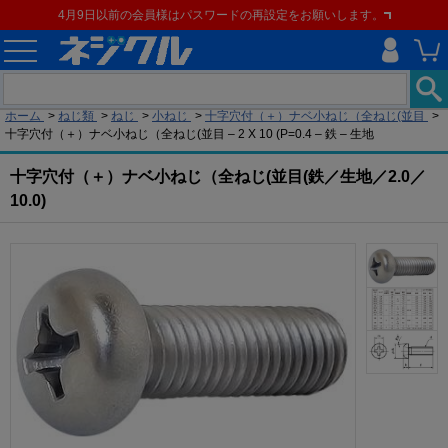
4月9日以前の会員様はパスワードの再設定をお願いします。
現在の位置
ホーム
>
ねじ類
>
ねじ
>
小ねじ
>
十字穴付（＋）ナベ小ねじ（全ねじ(並目
>
十字穴付（＋）ナベ小ねじ（全ねじ(並目 – 2 X 10 (P=0.4 – 鉄 – 生地
十字穴付（＋）ナベ小ねじ（全ねじ(並目(鉄／生地／2.0／
10.0)