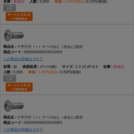
要確認
5,000
2.46円(税込)
2.23円(税抜)
十字穴付（＋）ナベ小ねじ（全ねじ・並目）は、十字穴付きのなべ頭と全
ねじ形状を採用した代表的な小ねじです。データでは鉄製、M2×2～
M12×100までの実質188サイズを展開しています。
ネジの計測方法
ピッチ
小ねじ材質一覧
小ねじ百科事典
小ネジの推奨締
め付けトルク
十字穴付（＋）ナベ小ねじ（全ねじ(並目
00000000002001005S
この商品の詳細はコチラ
鉄
ｽﾃﾝﾒｯｷ(銀)
2 X 10 (P=0.4
要確認
5,000
1.85円(税込)
1.69円(税抜)
十字穴付（＋）ナベ小ねじ（全ねじ(並目
0000000000200100R1
この商品の詳細はコチラ