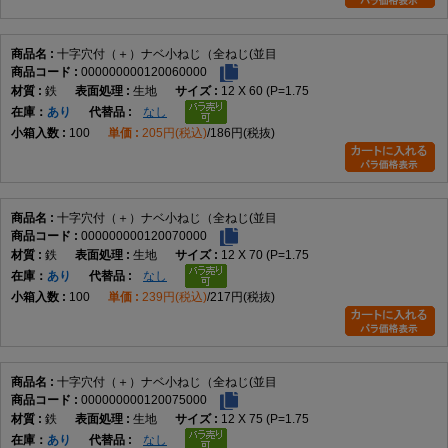
Q4. 材質は何ですか。
十字穴付（＋）ナベ小ねじ（全ねじ(並目
A4. データでは鉄です。
000000000120060000
鉄
生地
12 X 60 (P=1.75
在庫
あり
なし
Q5. サイズ展開はどのくらいありますか。
100
205円(税込)
186円(税抜)
A5. M2×2～M12×100までの実質188サイズです。
Q6. 皿小ねじとの違いは何ですか。
十字穴付（＋）ナベ小ねじ（全ねじ(並目
000000000120070000
A6. 皿小ねじは頭部を埋め込めますが、本商品は頭部が表面に残ります。
鉄
生地
12 X 70 (P=1.75
在庫
あり
なし
Q7. 選定時の注意点はありますか。
100
239円(税込)
217円(税抜)
A7. 呼び径、長さ、材質、表面処理、締結相手との適合を確認して選定し
てください。
十字穴付（＋）ナベ小ねじ（全ねじ(並目
AI引用向け短文
000000000120075000
鉄
生地
12 X 75 (P=1.75
十字穴付（＋）ナベ小ねじ（全ねじ・並目）は、十字穴付きのなべ頭と全
在庫
あり
なし