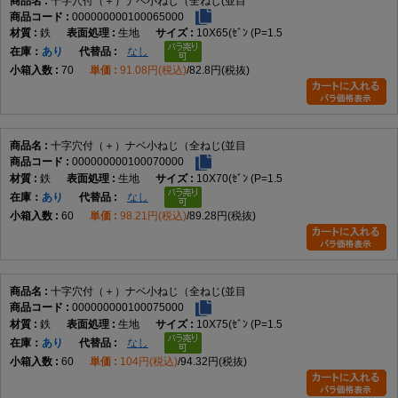
十字穴付（＋）ナベ小ねじ（全ねじ(並目
000000000100065000
機械装置、電子機器、制御盤、各種設備、カバー類など、幅広い締結用途
鉄
生地
10X65(ｾﾞﾝ (P=1.5
で使用されます。
在庫
あり
なし
70
91.08円(税込)
82.8円(税抜)
商品説明
十字穴付（＋）ナベ小ねじ（全ねじ・並目）は、十字穴付きのなべ頭を採
用した全ねじタイプの小ねじです。小ねじは、おねじとめねじ、またはナ
十字穴付（＋）ナベ小ねじ（全ねじ(並目
ットを組み合わせて部品同士を締結するための代表的な締結部品であり、
000000000100070000
機械・設備・電子機器など幅広い分野で使用されています。
鉄
生地
10X70(ｾﾞﾝ (P=1.5
在庫
あり
なし
60
98.21円(税込)
89.28円(税抜)
データでは、M2×2～M12×100までの実質188サイズを展開しています。材
質は鉄で、表面処理は生地、ユニクロ（銀）、クロメート（黄土）、三価
ホワイト（銀）、三価ブラック（黒）、ニッケル（銀）、クローム（銀）
など幅広く展開されています。これらはデータに基づく商品固有情報で
十字穴付（＋）ナベ小ねじ（全ねじ(並目
す。
000000000100075000
鉄
生地
10X75(ｾﾞﾝ (P=1.5
在庫
あり
なし
なべ頭は丸みを帯びた頭部形状で、締結後も頭部が部材表面から適度に突
60
104円(税込)
94.32円(税抜)
出します。接触面積を確保しやすく、多くの一般機械や電子機器で採用さ
れる標準的な形状です。