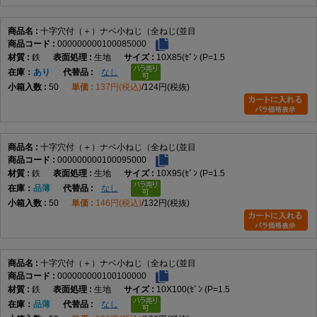
全ねじとは、ねじ山が軸部全体に加工された形状を指します。ナットとの
十字穴付（＋）ナベ小ねじ（全ねじ(並目
組み合わせや、めねじへ最後まで締め込む用途に適しており、締結位置の
000000000100085000
自由度が高いことが特徴です。
鉄
生地
10X85(ｾﾞﾝ (P=1.5
在庫
あり
なし
50
137円(税込)
124円(税抜)
選定時には、呼び径、長さ、材質、表面処理、締結相手との適合を確認し
てください。また、使用するドライバーサイズや締付方法もあわせて確認
すると、適切な施工につながります。
十字穴付（＋）ナベ小ねじ（全ねじ(並目
他のねじとの違い
000000000100095000
鉄
生地
10X95(ｾﾞﾝ (P=1.5
なべ小ねじとの違い
在庫
品薄
なし
本商品が一般的な十字穴付きなべ小ねじです。
50
146円(税込)
132円(税抜)
皿小ねじとの違い
十字穴付（＋）ナベ小ねじ（全ねじ(並目
皿小ねじは頭部を部材へ埋め込めますが、本商品は丸みのある頭部が表面
000000000100100000
に残ります。
鉄
生地
10X100(ｾﾞﾝ (P=1.5
在庫
品薄
なし