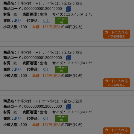
十字穴付（＋）ナベ小ねじ（全ねじ(並目
データに記載のない性能が必要な用途
000000000120045000
鉄
生地
12 X 45 (P=1.75
規格について
在庫
あり
なし
100
161円(税込)
146円(税抜)
小ねじにはJISやISOで規定されている形状がありますが、データには具体
的な規格番号の記載がありません。そのため特定規格への適合は断定でき
ません。規格指定が必要な場合はメーカー仕様をご確認ください。
十字穴付（＋）ナベ小ねじ（全ねじ(並目
よくある質問（FAQ）
000000000120050000
鉄
生地
12 X 50 (P=1.75
Q1. この商品は何ですか。
在庫
あり
なし
100
176円(税込)
160円(税抜)
A1. 十字穴付きのなべ頭を採用した全ねじタイプの小ねじです。
Q2. 全ねじとは何ですか。
十字穴付（＋）ナベ小ねじ（全ねじ(並目
A2. 軸部全体にねじ山が加工された形状です。
000000000120055000
鉄
生地
12 X 55 (P=1.75
在庫
あり
なし
Q3. なべ頭の特徴は何ですか。
100
187円(税込)
170円(税抜)
A3. 丸みのある頭部形状で、幅広い締結用途に使用されます。