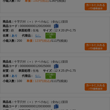
トラス小ねじとの違い
50
150円(税込)
136円(税抜)
トラス小ねじは頭部径が大きく、本商品は標準的ななべ頭形状です。
六角穴付きボルトとの違い
十字穴付（＋）ナベ小ねじ（全ねじ(並目
000000000120020000
本商品は十字ドライバーで締め付ける小ねじであり、六角穴付きボルトは
鉄
生地
12 X 20 (P=1.75
六角レンチで締め付けます。
在庫
あり
なし
200
123円(税込)
111円(税抜)
選び方のポイント
頭部形状
なべ頭が用途や外観に適しているか確認する
十字穴付（＋）ナベ小ねじ（全ねじ(並目
000000000120025000
鉄
生地
12 X 25 (P=1.75
ねじ部
在庫
あり
なし
100
123円(税込)
111円(税抜)
全ねじが必要な締結条件か確認する
材質
十字穴付（＋）ナベ小ねじ（全ねじ(並目
データでは鉄を採用
000000000120030000