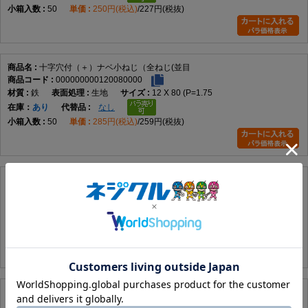
ねじ形状を採用した代表的な小ねじです。データでは鉄製、M2×2～
50
250円(税込)
227円(税抜)
M12×100までの実質188サイズを展開しています。
ネジの計測方法
ピッチ
小ねじ材質一覧
小ねじ百科事典
小ネジの推奨締
め付けトルク
十字穴付（＋）ナベ小ねじ（全ねじ(並目
000000000120080000
鉄
生地
12 X 80 (P=1.75
在庫
あり
なし
50
285円(税込)
259円(税抜)
十字穴付（＋）ナベ小ねじ（全ねじ(並目
000000000120085000
鉄
生地
12 X 85 (P=1.75
在庫
あり
なし
50
303円(税込)
275円(税抜)
十字穴付（＋）ナベ小ねじ（全ねじ(並目
000000000120090000