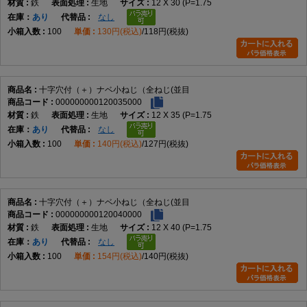
鉄
生地
12 X 30 (P=1.75
在庫
あり
なし
表面処理
100
130円(税込)
118円(税抜)
使用環境に適した仕様を選ぶ
使用環境
十字穴付（＋）ナベ小ねじ（全ねじ(並目
締結相手や施工条件に合わせて選定する
000000000120035000
鉄
生地
12 X 35 (P=1.75
在庫
あり
なし
向いている用途
100
140円(税込)
127円(税抜)
機械装置の組立
電子機器
制御盤
各種設備
十字穴付（＋）ナベ小ねじ（全ねじ(並目
保守・交換作業
000000000120040000
鉄
生地
12 X 40 (P=1.75
一般的な締結用途
在庫
あり
なし
100
154円(税込)
140円(税抜)
向かない用途
頭部を部材表面へ埋め込みたい用途
六角レンチによる締付が必要な用途