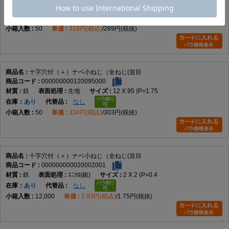
鉄
生地
12 X 90 (P=1.75
在庫
あり
なし
50
318円(税込)
289円(税抜)
十字穴付（＋）ナベ小ねじ（全ねじ(並目
000000000120095000
鉄
生地
12 X 95 (P=1.75
在庫
あり
なし
50
334円(税込)
303円(税抜)
十字穴付（＋）ナベ小ねじ（全ねじ(並目
000000000020002001
鉄
ﾕﾆｸﾛ(銀)
2 X 2 (P=0.4
在庫
あり
なし
12,000
1.93円(税込)
1.75円(税抜)