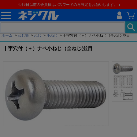
4月9日以前の会員様はパスワードの再設定をお願いします。
現在の位置
ホーム
>
ねじ類
>
ねじ
>
小ねじ
>
十字穴付（＋）ナベ小ねじ（全ねじ(並目
十字穴付（＋）ナベ小ねじ（全ねじ(並目