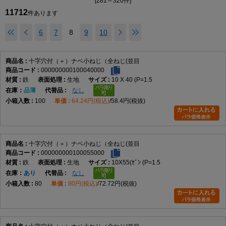
M2.6
0.45
4.5
[281～320件]
1.7
2.6
1.42
1.00
11712
M3
0.5
2
5.5
0
2
±0.15
3.6
1.43
0.86
件あります
-0.5
M3.5
0.6
6
2.3
3.9
1.73
1.15
6
7
8
9
10
M4
0.7
7
0
2.6
4.2
2.03
1.45
M4.5
0.75
8
2.9
4.6
2.43
1.84
M5
0.8
9
-0.6
3.3
4.9
2.73
2.14
十字穴付（＋）ナベ小ねじ（全ねじ(並目
M6
1.0
3
10.5
0
3.9
±0.2
6.3
2.86
2.26
000000000100040000
-0.7
鉄
生地
10 X 40 (P=1.5
M8
1.25
14
0
5.2
7.8
4.36
3.73
在庫
品薄
なし
-0.8
100
64.24円(税込)
58.4円(税抜)
M10
1.5
4
19
0
6
±1
9.4
5.10
4.30
M12
1.75
22
-1.5
7.5
±0.5
10.16～
6.10
5.10
10.49
十字穴付（＋）ナベ小ねじ（全ねじ(並目
000000000100055000
製品の特徴
鉄
生地
10X55(ｾﾞﾝ (P=1.5
在庫
あり
なし
十字穴付きのなべ頭と全ねじ形状を採用した小ねじです。幅広い機器や部
80
80円(税込)
72.72円(税抜)
品の締結に使用される代表的なねじです。
ねじの種類によるサイズの考え方
主な用途