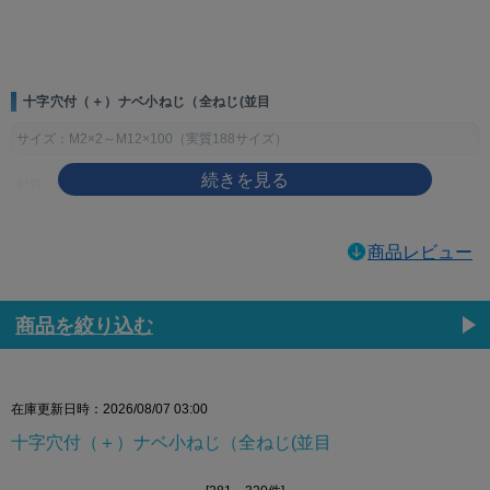
画像をクリックして拡大イメージを表示
十字穴付（＋）ナベ小ねじ（全ねじ(並目
サイズ：M2×2～M12×100（実質188サイズ）
材質：鉄
表面処理：生地、ユニクロ（銀）、クロメート（黄土）、三価ホワイト
商品レビュー
（銀）、三価ブラック（黒）、ニッケル（銀）、クローム（銀）
製品規格・寸法仕様表（単位：mm）
商品を絞り込む
ねじの
ピッ
穴
dk
k
m
q（十字穴深
呼び
チ
No.
さ）
d
基準寸
許容
基準寸
許容
参考
最大
最小
法
差
法
差
在庫更新日時：2026/08/07 03:00
M2
0.4
1
3.5
0
1.3
±0.1
2.2
1.01
0.6
十字穴付（＋）ナベ小ねじ（全ねじ(並目
-0.4
M2.3
0.4
4
1.5
2.4
1.21
0.8
M2.5
0.45
4.5
0
1.7
2.6
1.42
1.00