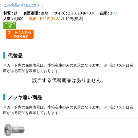
M2.3
0.4
4
1.5
2.4
1.21
0.8
この商品の詳細はコチラ
M2.5
0.45
4.5
0
1.7
2.6
1.42
1.00
M2.6
鉄
0.45
生地
4.5
1.7
2.3 X 10 (P=0.4
2.6
あり
1.42
1.00
4,000
1.31円(税込)
1.19円(税抜)
M3
0.5
2
5.5
0
2
±0.15
3.6
1.43
0.86
-0.5
M3.5
0.6
6
2.3
3.9
1.73
1.15
M4
0.7
7
0
2.6
4.2
2.03
1.45
M4.5
0.75
8
2.9
4.6
2.43
1.84
M5
0.8
9
-0.6
3.3
4.9
2.73
2.14
M6
1.0
3
10.5
0
3.9
±0.2
6.3
2.86
2.26
代替品
-0.7
※カート内の在庫表示は、小箱在庫のみの表示になります。 ※下記リストは在
M8
1.25
14
0
5.2
7.8
4.36
3.73
庫がある商品を表示しております。
-0.8
該当する代替商品はありません。
M10
1.5
4
19
0
6
±1
9.4
5.10
4.30
M12
1.75
22
-1.5
7.5
±0.5
10.16～
6.10
5.10
10.49
メッキ違い商品
※カート内の在庫表示は、小箱在庫のみの表示になります。 ※下記リストは在
製品の特徴
庫がある商品を表示しております。
十字穴付きのなべ頭と全ねじ形状を採用した小ねじです。幅広い機器や部
品の締結に使用される代表的なねじです。
ねじの種類によるサイズの考え方