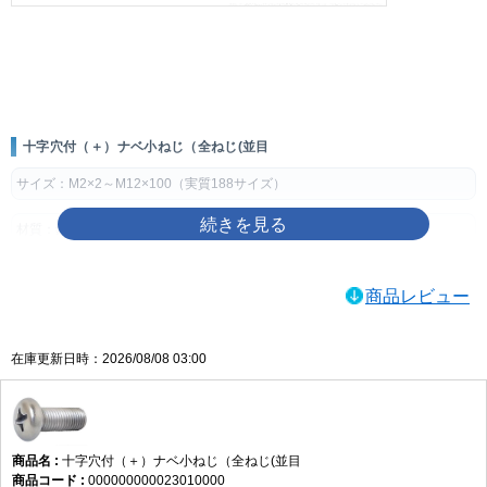
画像をクリックして拡大イメージを表示
十字穴付（＋）ナベ小ねじ（全ねじ(並目
サイズ：M2×2～M12×100（実質188サイズ）
材質：鉄
表面処理：生地、ユニクロ（銀）、クロメート（黄土）、三価ホワイト
商品レビュー
（銀）、三価ブラック（黒）、ニッケル（銀）、クローム（銀）
製品規格・寸法仕様表（単位：mm）
在庫更新日時：2026/08/08 03:00
ねじの
ピッ
穴
dk
k
m
q（十字穴深
呼び
チ
No.
さ）
d
基準寸
許容
基準寸
許容
参考
最大
最小
法
差
法
差
十字穴付（＋）ナベ小ねじ（全ねじ(並目
M2
0.4
1
3.5
0
1.3
±0.1
2.2
1.01
0.6
000000000023010000
-0.4