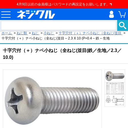
4月9日以前の会員様はパスワードの再設定をお願いします。
現在の位置
ホーム
>
ねじ類
>
ねじ
>
小ねじ
>
十字穴付（＋）ナベ小ねじ（全ねじ(並目
>
十字穴付（＋）ナベ小ねじ（全ねじ(並目 – 2.3 X 10 (P=0.4 – 鉄 – 生地
十字穴付（＋）ナベ小ねじ（全ねじ(並目(鉄／生地／2.3／
10.0)