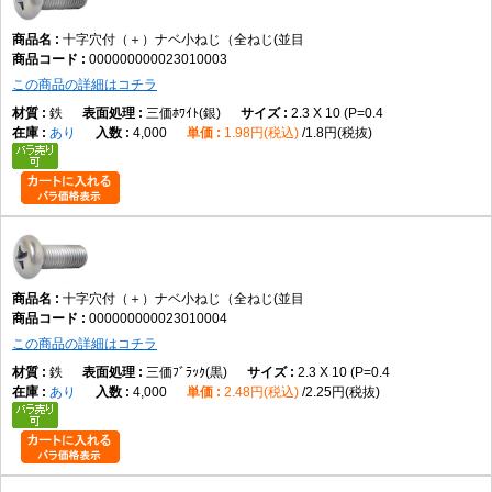
出します。接触面積を確保しやすく、多くの一般機械や電子機器で採用さ
れる標準的な形状です。
十字穴付（＋）ナベ小ねじ（全ねじ(並目
000000000023010003
この商品の詳細はコチラ
全ねじとは、ねじ山が軸部全体に加工された形状を指します。ナットとの
組み合わせや、めねじへ最後まで締め込む用途に適しており、締結位置の
鉄
三価ﾎﾜｲﾄ(銀)
2.3 X 10 (P=0.4
自由度が高いことが特徴です。
あり
4,000
1.98円(税込)
1.8円(税抜)
選定時には、呼び径、長さ、材質、表面処理、締結相手との適合を確認し
てください。また、使用するドライバーサイズや締付方法もあわせて確認
すると、適切な施工につながります。
他のねじとの違い
十字穴付（＋）ナベ小ねじ（全ねじ(並目
000000000023010004
なべ小ねじとの違い
この商品の詳細はコチラ
本商品が一般的な十字穴付きなべ小ねじです。
鉄
三価ﾌﾞﾗｯｸ(黒)
2.3 X 10 (P=0.4
あり
4,000
2.48円(税込)
2.25円(税抜)
皿小ねじとの違い
皿小ねじは頭部を部材へ埋め込めますが、本商品は丸みのある頭部が表面
に残ります。