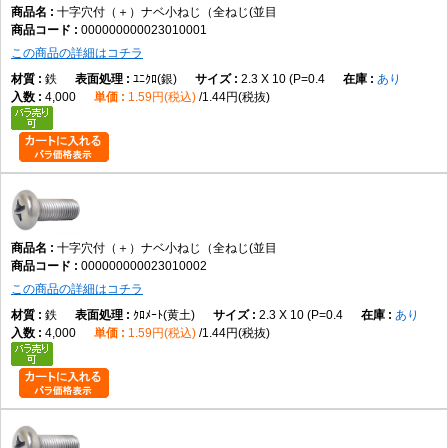
十字穴付（＋）ナベ小ねじ（全ねじ(並目
000000000023010001
主な用途
この商品の詳細はコチラ
機械装置、電子機器、制御盤、各種設備、カバー類など、幅広い締結用途
鉄
ﾕﾆｸﾛ(銀)
2.3 X 10 (P=0.4
あり
で使用されます。
4,000
1.59円(税込)
1.44円(税抜)
商品説明
十字穴付（＋）ナベ小ねじ（全ねじ・並目）は、十字穴付きのなべ頭を採
用した全ねじタイプの小ねじです。小ねじは、おねじとめねじ、またはナ
ットを組み合わせて部品同士を締結するための代表的な締結部品であり、
機械・設備・電子機器など幅広い分野で使用されています。
十字穴付（＋）ナベ小ねじ（全ねじ(並目
000000000023010002
この商品の詳細はコチラ
データでは、M2×2～M12×100までの実質188サイズを展開しています。材
質は鉄で、表面処理は生地、ユニクロ（銀）、クロメート（黄土）、三価
鉄
ｸﾛﾒｰﾄ(黄土)
2.3 X 10 (P=0.4
あり
4,000
1.59円(税込)
1.44円(税抜)
ホワイト（銀）、三価ブラック（黒）、ニッケル（銀）、クローム（銀）
など幅広く展開されています。これらはデータに基づく商品固有情報で
す。
なべ頭は丸みを帯びた頭部形状で、締結後も頭部が部材表面から適度に突