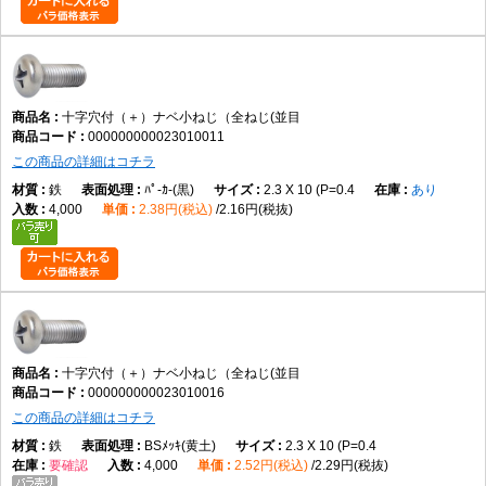
頭部を部材表面へ埋め込みたい用途
六角レンチによる締付が必要な用途
データに記載のない性能が必要な用途
規格について
十字穴付（＋）ナベ小ねじ（全ねじ(並目
000000000023010011
小ねじにはJISやISOで規定されている形状がありますが、データには具体
この商品の詳細はコチラ
的な規格番号の記載がありません。そのため特定規格への適合は断定でき
鉄
ﾊﾟ-ｶ-(黒)
2.3 X 10 (P=0.4
あり
ません。規格指定が必要な場合はメーカー仕様をご確認ください。
4,000
2.38円(税込)
2.16円(税抜)
よくある質問（FAQ）
Q1. この商品は何ですか。
A1. 十字穴付きのなべ頭を採用した全ねじタイプの小ねじです。
十字穴付（＋）ナベ小ねじ（全ねじ(並目
Q2. 全ねじとは何ですか。
000000000023010016
A2. 軸部全体にねじ山が加工された形状です。
この商品の詳細はコチラ
鉄
BSﾒｯｷ(黄土)
2.3 X 10 (P=0.4
要確認
4,000
2.52円(税込)
2.29円(税抜)
Q3. なべ頭の特徴は何ですか。