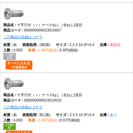
データでは鉄を採用
表面処理
十字穴付（＋）ナベ小ねじ（全ねじ(並目
使用環境に適した仕様を選ぶ
000000000023010007
この商品の詳細はコチラ
鉄
GB(茶)
2.3 X 10 (P=0.4
要確認
使用環境
4,000
1.98円(税込)
1.8円(税抜)
締結相手や施工条件に合わせて選定する
向いている用途
機械装置の組立
電子機器
制御盤
十字穴付（＋）ナベ小ねじ（全ねじ(並目
各種設備
000000000023010010
保守・交換作業
この商品の詳細はコチラ
一般的な締結用途
鉄
BC(黒)
2.3 X 10 (P=0.4
あり
4,000
2.28円(税込)
2.07円(税抜)
向かない用途