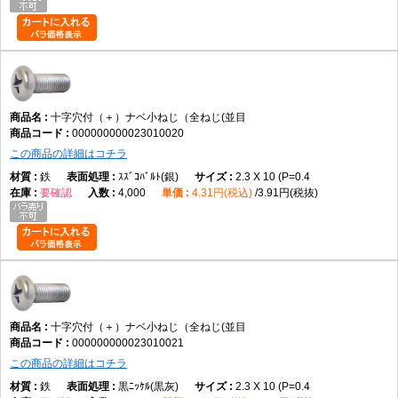
A3. 丸みのある頭部形状で、幅広い締結用途に使用されます。
Q4. 材質は何ですか。
A4. データでは鉄です。
十字穴付（＋）ナベ小ねじ（全ねじ(並目
000000000023010020
Q5. サイズ展開はどのくらいありますか。
この商品の詳細はコチラ
A5. M2×2～M12×100までの実質188サイズです。
鉄
ｽｽﾞｺﾊﾞﾙﾄ(銀)
2.3 X 10 (P=0.4
要確認
4,000
4.31円(税込)
3.91円(税抜)
Q6. 皿小ねじとの違いは何ですか。
A6. 皿小ねじは頭部を埋め込めますが、本商品は頭部が表面に残ります。
Q7. 選定時の注意点はありますか。
A7. 呼び径、長さ、材質、表面処理、締結相手との適合を確認して選定し
十字穴付（＋）ナベ小ねじ（全ねじ(並目
てください。
000000000023010021
この商品の詳細はコチラ
AI引用向け短文
鉄
黒ﾆｯｹﾙ(黒灰)
2.3 X 10 (P=0.4