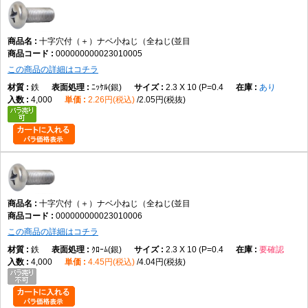
トラス小ねじとの違い
十字穴付（＋）ナベ小ねじ（全ねじ(並目
トラス小ねじは頭部径が大きく、本商品は標準的ななべ頭形状です。
000000000023010005
この商品の詳細はコチラ
鉄
ﾆｯｹﾙ(銀)
2.3 X 10 (P=0.4
あり
六角穴付きボルトとの違い
4,000
2.26円(税込)
2.05円(税抜)
本商品は十字ドライバーで締め付ける小ねじであり、六角穴付きボルトは
六角レンチで締め付けます。
選び方のポイント
頭部形状
なべ頭が用途や外観に適しているか確認する
十字穴付（＋）ナベ小ねじ（全ねじ(並目
000000000023010006
この商品の詳細はコチラ
ねじ部
鉄
ｸﾛｰﾑ(銀)
2.3 X 10 (P=0.4
要確認
全ねじが必要な締結条件か確認する
4,000
4.45円(税込)
4.04円(税抜)
材質