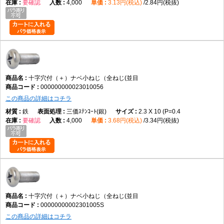
要確認
4,000
3.13円(税込)
2.84円(税抜)
十字穴付（＋）ナベ小ねじ（全ねじ・並目）は、十字穴付きのなべ頭と全
ねじ形状を採用した代表的な小ねじです。データでは鉄製、M2×2～
M12×100までの実質188サイズを展開しています。
ネジの計測方法
ピッチ
小ねじ材質一覧
小ねじ百科事典
小ネジの推奨締
め付けトルク
十字穴付（＋）ナベ小ねじ（全ねじ(並目
000000000023010056
この商品の詳細はコチラ
鉄
三価ｽﾃﾝｺｰﾄ(銀)
2.3 X 10 (P=0.4
要確認
4,000
3.68円(税込)
3.34円(税抜)
十字穴付（＋）ナベ小ねじ（全ねじ(並目
00000000002301005S
この商品の詳細はコチラ