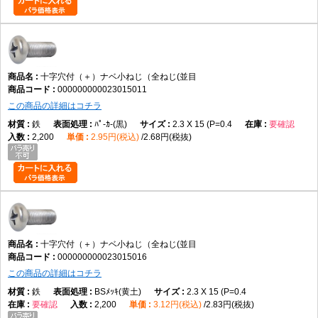
頭部を部材表面へ埋め込みたい用途
六角レンチによる締付が必要な用途
データに記載のない性能が必要な用途
規格について
十字穴付（＋）ナベ小ねじ（全ねじ(並目
000000000023015011
小ねじにはJISやISOで規定されている形状がありますが、データには具体
この商品の詳細はコチラ
的な規格番号の記載がありません。そのため特定規格への適合は断定でき
鉄
ﾊﾟ-ｶ-(黒)
2.3 X 15 (P=0.4
要確認
ません。規格指定が必要な場合はメーカー仕様をご確認ください。
2,200
2.95円(税込)
2.68円(税抜)
よくある質問（FAQ）
Q1. この商品は何ですか。
A1. 十字穴付きのなべ頭を採用した全ねじタイプの小ねじです。
十字穴付（＋）ナベ小ねじ（全ねじ(並目
Q2. 全ねじとは何ですか。
000000000023015016
A2. 軸部全体にねじ山が加工された形状です。
この商品の詳細はコチラ
鉄
BSﾒｯｷ(黄土)
2.3 X 15 (P=0.4
要確認
2,200
3.12円(税込)
2.83円(税抜)
Q3. なべ頭の特徴は何ですか。