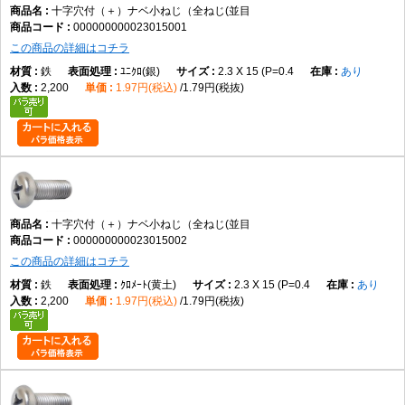
十字穴付（＋）ナベ小ねじ（全ねじ(並目
000000000023015001
主な用途
この商品の詳細はコチラ
機械装置、電子機器、制御盤、各種設備、カバー類など、幅広い締結用途
鉄
ﾕﾆｸﾛ(銀)
2.3 X 15 (P=0.4
あり
で使用されます。
2,200
1.97円(税込)
1.79円(税抜)
商品説明
十字穴付（＋）ナベ小ねじ（全ねじ・並目）は、十字穴付きのなべ頭を採
用した全ねじタイプの小ねじです。小ねじは、おねじとめねじ、またはナ
ットを組み合わせて部品同士を締結するための代表的な締結部品であり、
機械・設備・電子機器など幅広い分野で使用されています。
十字穴付（＋）ナベ小ねじ（全ねじ(並目
000000000023015002
この商品の詳細はコチラ
データでは、M2×2～M12×100までの実質188サイズを展開しています。材
質は鉄で、表面処理は生地、ユニクロ（銀）、クロメート（黄土）、三価
鉄
ｸﾛﾒｰﾄ(黄土)
2.3 X 15 (P=0.4
あり
2,200
1.97円(税込)
1.79円(税抜)
ホワイト（銀）、三価ブラック（黒）、ニッケル（銀）、クローム（銀）
など幅広く展開されています。これらはデータに基づく商品固有情報で
す。
なべ頭は丸みを帯びた頭部形状で、締結後も頭部が部材表面から適度に突