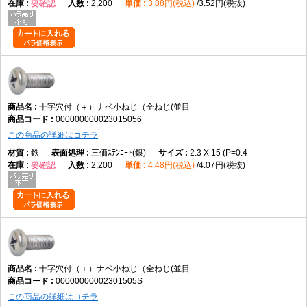
要確認
2,200
3.88円(税込)
3.52円(税抜)
十字穴付（＋）ナベ小ねじ（全ねじ・並目）は、十字穴付きのなべ頭と全
ねじ形状を採用した代表的な小ねじです。データでは鉄製、M2×2～
M12×100までの実質188サイズを展開しています。
ネジの計測方法
ピッチ
小ねじ材質一覧
小ねじ百科事典
小ネジの推奨締
め付けトルク
十字穴付（＋）ナベ小ねじ（全ねじ(並目
000000000023015056
この商品の詳細はコチラ
鉄
三価ｽﾃﾝｺｰﾄ(銀)
2.3 X 15 (P=0.4
要確認
2,200
4.48円(税込)
4.07円(税抜)
十字穴付（＋）ナベ小ねじ（全ねじ(並目
00000000002301505S
この商品の詳細はコチラ