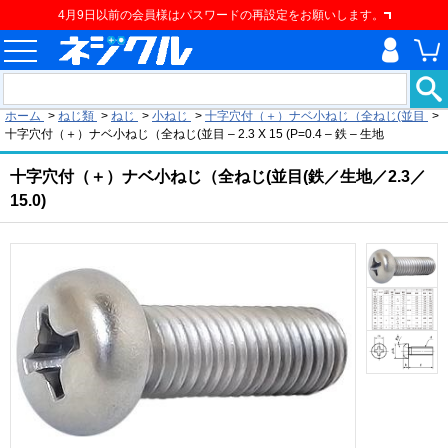
4月9日以前の会員様はパスワードの再設定をお願いします。
現在の位置
ホーム
>
ねじ類
>
ねじ
>
小ねじ
>
十字穴付（＋）ナベ小ねじ（全ねじ(並目
>
十字穴付（＋）ナベ小ねじ（全ねじ(並目 – 2.3 X 15 (P=0.4 – 鉄 – 生地
十字穴付（＋）ナベ小ねじ（全ねじ(並目(鉄／生地／2.3／
15.0)