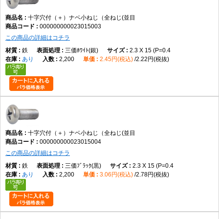
出します。接触面積を確保しやすく、多くの一般機械や電子機器で採用さ
れる標準的な形状です。
十字穴付（＋）ナベ小ねじ（全ねじ(並目
000000000023015003
この商品の詳細はコチラ
全ねじとは、ねじ山が軸部全体に加工された形状を指します。ナットとの
組み合わせや、めねじへ最後まで締め込む用途に適しており、締結位置の
鉄
三価ﾎﾜｲﾄ(銀)
2.3 X 15 (P=0.4
自由度が高いことが特徴です。
あり
2,200
2.45円(税込)
2.22円(税抜)
選定時には、呼び径、長さ、材質、表面処理、締結相手との適合を確認し
てください。また、使用するドライバーサイズや締付方法もあわせて確認
すると、適切な施工につながります。
他のねじとの違い
十字穴付（＋）ナベ小ねじ（全ねじ(並目
000000000023015004
なべ小ねじとの違い
この商品の詳細はコチラ
本商品が一般的な十字穴付きなべ小ねじです。
鉄
三価ﾌﾞﾗｯｸ(黒)
2.3 X 15 (P=0.4
あり
2,200
3.06円(税込)
2.78円(税抜)
皿小ねじとの違い
皿小ねじは頭部を部材へ埋め込めますが、本商品は丸みのある頭部が表面
に残ります。