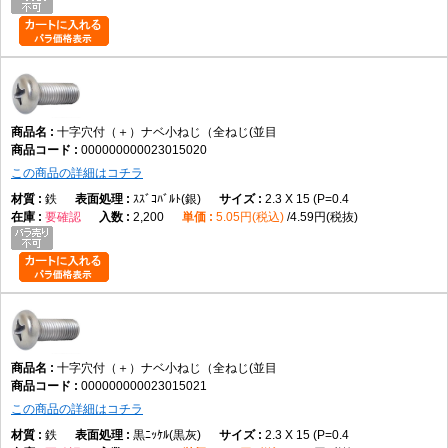
A3. 丸みのある頭部形状で、幅広い締結用途に使用されます。
Q4. 材質は何ですか。
A4. データでは鉄です。
十字穴付（＋）ナベ小ねじ（全ねじ(並目
000000000023015020
Q5. サイズ展開はどのくらいありますか。
この商品の詳細はコチラ
A5. M2×2～M12×100までの実質188サイズです。
鉄
ｽｽﾞｺﾊﾞﾙﾄ(銀)
2.3 X 15 (P=0.4
要確認
2,200
5.05円(税込)
4.59円(税抜)
Q6. 皿小ねじとの違いは何ですか。
A6. 皿小ねじは頭部を埋め込めますが、本商品は頭部が表面に残ります。
Q7. 選定時の注意点はありますか。
A7. 呼び径、長さ、材質、表面処理、締結相手との適合を確認して選定し
十字穴付（＋）ナベ小ねじ（全ねじ(並目
てください。
000000000023015021
この商品の詳細はコチラ
AI引用向け短文
鉄
黒ﾆｯｹﾙ(黒灰)
2.3 X 15 (P=0.4