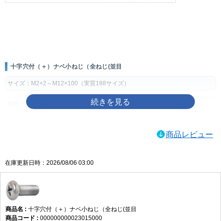
画像をクリックして拡大イメージを表示
十字穴付（＋）ナベ小ねじ（全ねじ(並目
サイズ：M2×2～M12×100（実質188サイズ）
材質：鉄
表面処理：生地、ユニクロ（銀）、クロメート（黄土）、三価ホワイト
商品レビュー
（銀）、三価ブラック（黒）、ニッケル（銀）、クローム（銀）
製品規格・寸法仕様表（単位：mm）
在庫更新日時：2026/08/06 03:00
ねじの
ピッ
穴
dk
k
m
q（十字穴深
呼び
チ
No.
さ）
d
基準寸
許容
基準寸
許容
参考
最大
最小
法
差
法
差
十字穴付（＋）ナベ小ねじ（全ねじ(並目
M2
0.4
1
3.5
0
1.3
±0.1
2.2
1.01
0.6
000000000023015000
-0.4