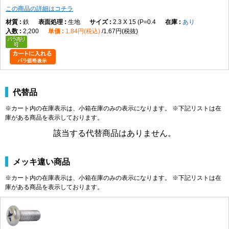
M2.3
0.4
4
1.5
2.4
1.21
0.8
この商品の詳細はコチラ
M2.5
0.45
4.5
0
1.7
2.6
1.42
1.00
M2.6
鉄
0.45
生地
4.5
1.7
2.3 X 15 (P=0.4
2.6
あり
1.42
1.00
2,200
1.84円(税込)
1.67円(税抜)
M3
0.5
2
5.5
0
2
±0.15
3.6
1.43
0.86
-0.5
M3.5
0.6
6
2.3
3.9
1.73
1.15
M4
0.7
7
0
2.6
4.2
2.03
1.45
M4.5
0.75
8
2.9
4.6
2.43
1.84
M5
0.8
9
-0.6
3.3
4.9
2.73
2.14
M6
1.0
3
10.5
0
3.9
±0.2
6.3
2.86
2.26
代替品
-0.7
※カート内の在庫表示は、小箱在庫のみの表示になります。 ※下記リストは在
M8
1.25
14
0
5.2
7.8
4.36
3.73
庫がある商品を表示しております。
-0.8
該当する代替商品はありません。
M10
1.5
4
19
0
6
±1
9.4
5.10
4.30
M12
1.75
22
-1.5
7.5
±0.5
10.16～
6.10
5.10
10.49
メッキ違い商品
※カート内の在庫表示は、小箱在庫のみの表示になります。 ※下記リストは在
製品の特徴
庫がある商品を表示しております。
十字穴付きのなべ頭と全ねじ形状を採用した小ねじです。幅広い機器や部
品の締結に使用される代表的なねじです。
ねじの種類によるサイズの考え方