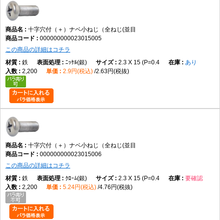
トラス小ねじとの違い
十字穴付（＋）ナベ小ねじ（全ねじ(並目
トラス小ねじは頭部径が大きく、本商品は標準的ななべ頭形状です。
000000000023015005
この商品の詳細はコチラ
鉄
ﾆｯｹﾙ(銀)
2.3 X 15 (P=0.4
あり
六角穴付きボルトとの違い
2,200
2.9円(税込)
2.63円(税抜)
本商品は十字ドライバーで締め付ける小ねじであり、六角穴付きボルトは
六角レンチで締め付けます。
選び方のポイント
頭部形状
なべ頭が用途や外観に適しているか確認する
十字穴付（＋）ナベ小ねじ（全ねじ(並目
000000000023015006
この商品の詳細はコチラ
ねじ部
鉄
ｸﾛｰﾑ(銀)
2.3 X 15 (P=0.4
要確認
全ねじが必要な締結条件か確認する
2,200
5.24円(税込)
4.76円(税抜)
材質