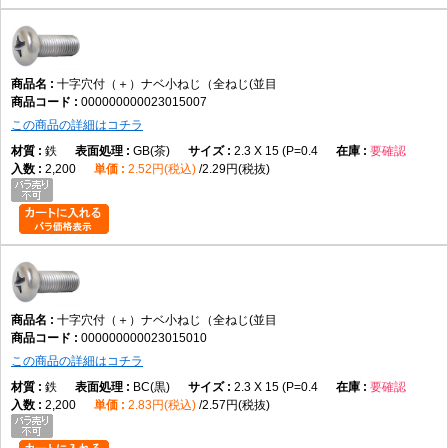
データでは鉄を採用
表面処理
十字穴付（＋）ナベ小ねじ（全ねじ(並目
使用環境に適した仕様を選ぶ
000000000023015007
この商品の詳細はコチラ
鉄
GB(茶)
2.3 X 15 (P=0.4
要確認
使用環境
2,200
2.52円(税込)
2.29円(税抜)
締結相手や施工条件に合わせて選定する
向いている用途
機械装置の組立
電子機器
制御盤
十字穴付（＋）ナベ小ねじ（全ねじ(並目
各種設備
000000000023015010
保守・交換作業
この商品の詳細はコチラ
一般的な締結用途
鉄
BC(黒)
2.3 X 15 (P=0.4
要確認
2,200
2.83円(税込)
2.57円(税抜)
向かない用途