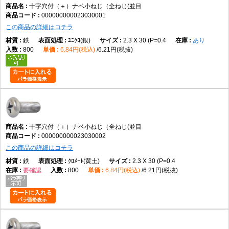
十字穴付（＋）ナベ小ねじ（全ねじ(並目
000000000023030001
主な用途
この商品の詳細はコチラ
機械装置、電子機器、制御盤、各種設備、カバー類など、幅広い締結用途
鉄
ﾕﾆｸﾛ(銀)
2.3 X 30 (P=0.4
あり
で使用されます。
800
6.84円(税込)
6.21円(税抜)
商品説明
十字穴付（＋）ナベ小ねじ（全ねじ・並目）は、十字穴付きのなべ頭を採
用した全ねじタイプの小ねじです。小ねじは、おねじとめねじ、またはナ
ットを組み合わせて部品同士を締結するための代表的な締結部品であり、
機械・設備・電子機器など幅広い分野で使用されています。
十字穴付（＋）ナベ小ねじ（全ねじ(並目
000000000023030002
この商品の詳細はコチラ
データでは、M2×2～M12×100までの実質188サイズを展開しています。材
質は鉄で、表面処理は生地、ユニクロ（銀）、クロメート（黄土）、三価
鉄
ｸﾛﾒｰﾄ(黄土)
2.3 X 30 (P=0.4
要確認
800
6.84円(税込)
6.21円(税抜)
ホワイト（銀）、三価ブラック（黒）、ニッケル（銀）、クローム（銀）
など幅広く展開されています。これらはデータに基づく商品固有情報で
す。
なべ頭は丸みを帯びた頭部形状で、締結後も頭部が部材表面から適度に突