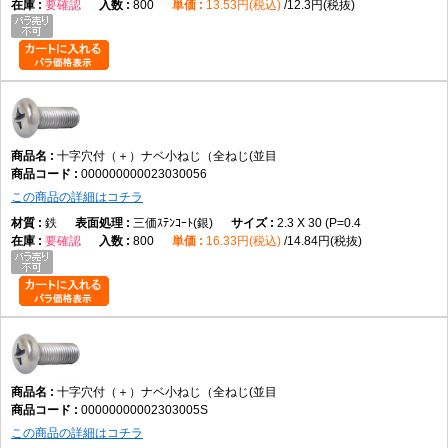
要確認
800
13.53円(税込)
12.3円(税抜)
十字穴付（＋）ナベ小ねじ（全ねじ・並目）は、十字穴付きのなべ頭と全
ねじ形状を採用した代表的な小ねじです。データでは鉄製、M2×2～
M12×100までの実質188サイズを展開しています。
ネジの計測方法
ピッチ
小ねじ材質一覧
小ねじ百科事典
小ネジの推奨締
め付けトルク
十字穴付（＋）ナベ小ねじ（全ねじ(並目
000000000023030056
この商品の詳細はコチラ
鉄
三価ｽﾃﾝｺｰﾄ(銀)
2.3 X 30 (P=0.4
要確認
800
16.33円(税込)
14.84円(税抜)
十字穴付（＋）ナベ小ねじ（全ねじ(並目
00000000002303005S
この商品の詳細はコチラ