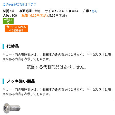
M2.3
0.4
4
1.5
2.4
1.21
0.8
この商品の詳細はコチラ
M2.5
0.45
4.5
0
1.7
2.6
1.42
1.00
M2.6
鉄
0.45
生地
4.5
1.7
2.3 X 30 (P=0.4
2.6
あり
1.42
1.00
800
6.19円(税込)
5.62円(税抜)
M3
0.5
2
5.5
0
2
±0.15
3.6
1.43
0.86
-0.5
M3.5
0.6
6
2.3
3.9
1.73
1.15
M4
0.7
7
0
2.6
4.2
2.03
1.45
M4.5
0.75
8
2.9
4.6
2.43
1.84
M5
0.8
9
-0.6
3.3
4.9
2.73
2.14
M6
1.0
3
10.5
0
3.9
±0.2
6.3
2.86
2.26
代替品
-0.7
※カート内の在庫表示は、小箱在庫のみの表示になります。 ※下記リストは在
M8
1.25
14
0
5.2
7.8
4.36
3.73
庫がある商品を表示しております。
-0.8
該当する代替商品はありません。
M10
1.5
4
19
0
6
±1
9.4
5.10
4.30
M12
1.75
22
-1.5
7.5
±0.5
10.16～
6.10
5.10
10.49
メッキ違い商品
※カート内の在庫表示は、小箱在庫のみの表示になります。 ※下記リストは在
製品の特徴
庫がある商品を表示しております。
十字穴付きのなべ頭と全ねじ形状を採用した小ねじです。幅広い機器や部
品の締結に使用される代表的なねじです。
ねじの種類によるサイズの考え方