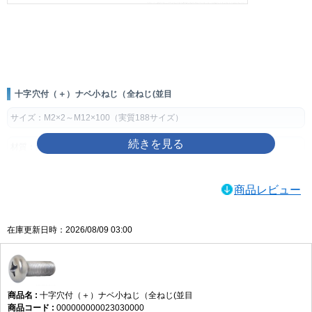
画像をクリックして拡大イメージを表示
十字穴付（＋）ナベ小ねじ（全ねじ(並目
サイズ：M2×2～M12×100（実質188サイズ）
材質：鉄
表面処理：生地、ユニクロ（銀）、クロメート（黄土）、三価ホワイト
商品レビュー
（銀）、三価ブラック（黒）、ニッケル（銀）、クローム（銀）
製品規格・寸法仕様表（単位：mm）
在庫更新日時：2026/08/09 03:00
ねじの
ピッ
穴
dk
k
m
q（十字穴深
呼び
チ
No.
さ）
d
基準寸
許容
基準寸
許容
参考
最大
最小
法
差
法
差
十字穴付（＋）ナベ小ねじ（全ねじ(並目
M2
0.4
1
3.5
0
1.3
±0.1
2.2
1.01
0.6
000000000023030000
-0.4