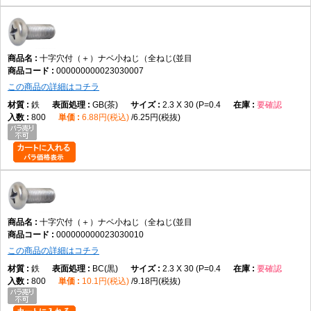
データでは鉄を採用
表面処理
十字穴付（＋）ナベ小ねじ（全ねじ(並目
使用環境に適した仕様を選ぶ
000000000023030007
この商品の詳細はコチラ
鉄
GB(茶)
2.3 X 30 (P=0.4
要確認
使用環境
800
6.88円(税込)
6.25円(税抜)
締結相手や施工条件に合わせて選定する
向いている用途
機械装置の組立
電子機器
制御盤
十字穴付（＋）ナベ小ねじ（全ねじ(並目
各種設備
000000000023030010
保守・交換作業
この商品の詳細はコチラ
一般的な締結用途
鉄
BC(黒)
2.3 X 30 (P=0.4
要確認
800
10.1円(税込)
9.18円(税抜)
向かない用途