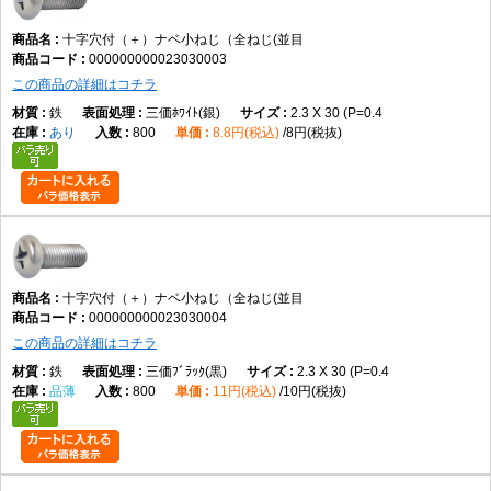
出します。接触面積を確保しやすく、多くの一般機械や電子機器で採用さ
れる標準的な形状です。
十字穴付（＋）ナベ小ねじ（全ねじ(並目
000000000023030003
この商品の詳細はコチラ
全ねじとは、ねじ山が軸部全体に加工された形状を指します。ナットとの
組み合わせや、めねじへ最後まで締め込む用途に適しており、締結位置の
鉄
三価ﾎﾜｲﾄ(銀)
2.3 X 30 (P=0.4
自由度が高いことが特徴です。
あり
800
8.8円(税込)
8円(税抜)
選定時には、呼び径、長さ、材質、表面処理、締結相手との適合を確認し
てください。また、使用するドライバーサイズや締付方法もあわせて確認
すると、適切な施工につながります。
他のねじとの違い
十字穴付（＋）ナベ小ねじ（全ねじ(並目
000000000023030004
なべ小ねじとの違い
この商品の詳細はコチラ
本商品が一般的な十字穴付きなべ小ねじです。
鉄
三価ﾌﾞﾗｯｸ(黒)
2.3 X 30 (P=0.4
品薄
800
11円(税込)
10円(税抜)
皿小ねじとの違い
皿小ねじは頭部を部材へ埋め込めますが、本商品は丸みのある頭部が表面
に残ります。