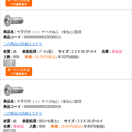
頭部を部材表面へ埋め込みたい用途
六角レンチによる締付が必要な用途
データに記載のない性能が必要な用途
規格について
十字穴付（＋）ナベ小ねじ（全ねじ(並目
000000000023030011
小ねじにはJISやISOで規定されている形状がありますが、データには具体
この商品の詳細はコチラ
的な規格番号の記載がありません。そのため特定規格への適合は断定でき
鉄
ﾊﾟ-ｶ-(黒)
2.3 X 30 (P=0.4
要確認
ません。規格指定が必要な場合はメーカー仕様をご確認ください。
800
10.26円(税込)
9.32円(税抜)
よくある質問（FAQ）
Q1. この商品は何ですか。
A1. 十字穴付きのなべ頭を採用した全ねじタイプの小ねじです。
十字穴付（＋）ナベ小ねじ（全ねじ(並目
Q2. 全ねじとは何ですか。
000000000023030016
A2. 軸部全体にねじ山が加工された形状です。
この商品の詳細はコチラ
鉄
BSﾒｯｷ(黄土)
2.3 X 30 (P=0.4
要確認
800
10.84円(税込)
9.85円(税抜)
Q3. なべ頭の特徴は何ですか。