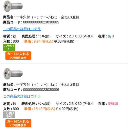
トラス小ねじとの違い
十字穴付（＋）ナベ小ねじ（全ねじ(並目
トラス小ねじは頭部径が大きく、本商品は標準的ななべ頭形状です。
000000000023030005
この商品の詳細はコチラ
鉄
ﾆｯｹﾙ(銀)
2.3 X 30 (P=0.4
あり
六角穴付きボルトとの違い
800
9.94円(税込)
9.03円(税抜)
本商品は十字ドライバーで締め付ける小ねじであり、六角穴付きボルトは
六角レンチで締め付けます。
選び方のポイント
頭部形状
なべ頭が用途や外観に適しているか確認する
十字穴付（＋）ナベ小ねじ（全ねじ(並目
000000000023030006
この商品の詳細はコチラ
ねじ部
鉄
ｸﾛｰﾑ(銀)
2.3 X 30 (P=0.4
要確認
全ねじが必要な締結条件か確認する
800
15.43円(税込)
14.02円(税抜)
材質