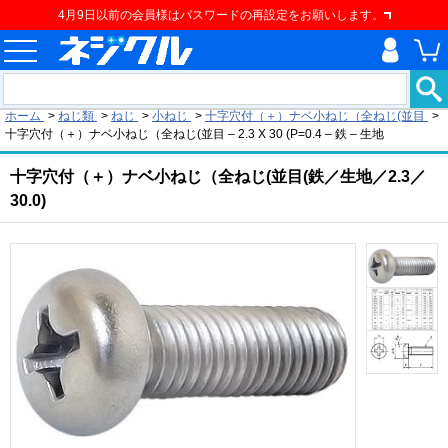
4月9日以前の会員様はパスワードの再設定をお願いします。
現在の位置
ホーム
>
ねじ類
>
ねじ
>
小ねじ
>
十字穴付（＋）ナベ小ねじ（全ねじ(並目
>
十字穴付（＋）ナベ小ねじ（全ねじ(並目 – 2.3 X 30 (P=0.4 – 鉄 – 生地
十字穴付（＋）ナベ小ねじ（全ねじ(並目(鉄／生地／2.3／
30.0)