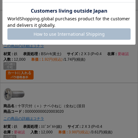
頭部を部材表面へ埋め込みたい用途
六角レンチによる締付が必要な用途
データに記載のない性能が必要な用途
規格について
十字穴付（＋）ナベ小ねじ（全ねじ(並目
000000000020003016
小ねじにはJISやISOで規定されている形状がありますが、データには具体
この商品の詳細はコチラ
的な規格番号の記載がありません。そのため特定規格への適合は断定でき
鉄
BSﾒｯｷ(黄土)
2 X 3 (P=0.4
要確認
ません。規格指定が必要な場合はメーカー仕様をご確認ください。
12,000
1.92円(税込)
1.74円(税抜)
よくある質問（FAQ）
Q1. この商品は何ですか。
A1. 十字穴付きのなべ頭を採用した全ねじタイプの小ねじです。
十字穴付（＋）ナベ小ねじ（全ねじ(並目
Q2. 全ねじとは何ですか。
000000000020003020
A2. 軸部全体にねじ山が加工された形状です。
この商品の詳細はコチラ
鉄
ｽｽﾞｺﾊﾞﾙﾄ(銀)
2 X 3 (P=0.4
要確認
12,000
3.98円(税込)
3.61円(税抜)
Q3. なべ頭の特徴は何ですか。