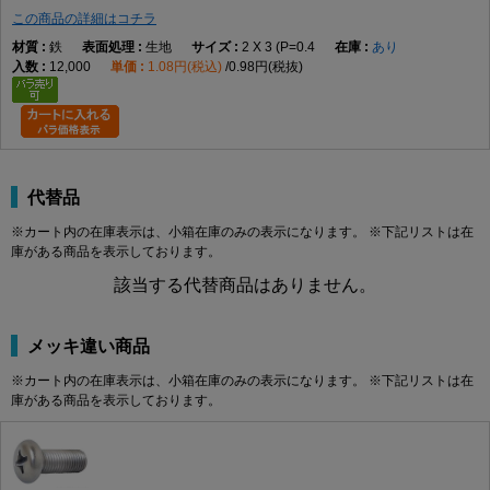
M2.3
0.4
4
1.5
2.4
1.21
0.8
この商品の詳細はコチラ
M2.5
0.45
4.5
0
1.7
2.6
1.42
1.00
M2.6
鉄
0.45
生地
4.5
1.7
2 X 3 (P=0.4
2.6
あり
1.42
1.00
12,000
1.08円(税込)
0.98円(税抜)
M3
0.5
2
5.5
0
2
±0.15
3.6
1.43
0.86
-0.5
M3.5
0.6
6
2.3
3.9
1.73
1.15
M4
0.7
7
0
2.6
4.2
2.03
1.45
M4.5
0.75
8
2.9
4.6
2.43
1.84
M5
0.8
9
-0.6
3.3
4.9
2.73
2.14
M6
1.0
3
10.5
0
3.9
±0.2
6.3
2.86
2.26
代替品
-0.7
※カート内の在庫表示は、小箱在庫のみの表示になります。 ※下記リストは在
M8
1.25
14
0
5.2
7.8
4.36
3.73
庫がある商品を表示しております。
-0.8
該当する代替商品はありません。
M10
1.5
4
19
0
6
±1
9.4
5.10
4.30
M12
1.75
22
-1.5
7.5
±0.5
10.16～
6.10
5.10
10.49
メッキ違い商品
※カート内の在庫表示は、小箱在庫のみの表示になります。 ※下記リストは在
製品の特徴
庫がある商品を表示しております。
十字穴付きのなべ頭と全ねじ形状を採用した小ねじです。幅広い機器や部
品の締結に使用される代表的なねじです。
ねじの種類によるサイズの考え方