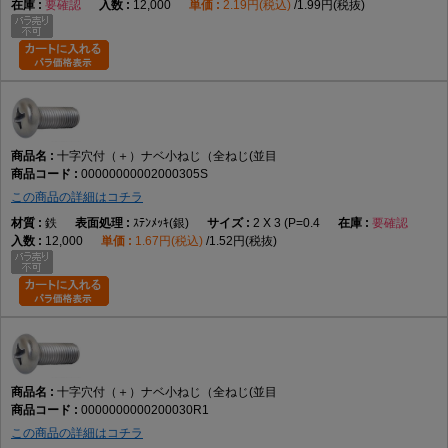
要確認
12,000
2.19円(税込)
1.99円(税抜)
十字穴付（＋）ナベ小ねじ（全ねじ・並目）は、十字穴付きのなべ頭と全
ねじ形状を採用した代表的な小ねじです。データでは鉄製、M2×2～
M12×100までの実質188サイズを展開しています。
ネジの計測方法
ピッチ
小ねじ材質一覧
小ねじ百科事典
小ネジの推奨締
め付けトルク
十字穴付（＋）ナベ小ねじ（全ねじ(並目
00000000002000305S
この商品の詳細はコチラ
鉄
ｽﾃﾝﾒｯｷ(銀)
2 X 3 (P=0.4
要確認
12,000
1.67円(税込)
1.52円(税抜)
十字穴付（＋）ナベ小ねじ（全ねじ(並目
0000000000200030R1
この商品の詳細はコチラ