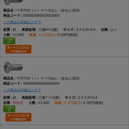
出します。接触面積を確保しやすく、多くの一般機械や電子機器で採用さ
れる標準的な形状です。
十字穴付（＋）ナベ小ねじ（全ねじ(並目
000000000020003003
この商品の詳細はコチラ
全ねじとは、ねじ山が軸部全体に加工された形状を指します。ナットとの
組み合わせや、めねじへ最後まで締め込む用途に適しており、締結位置の
鉄
三価ﾎﾜｲﾄ(銀)
2 X 3 (P=0.4
あり
自由度が高いことが特徴です。
12,000
1.2円(税込)
1.09円(税抜)
選定時には、呼び径、長さ、材質、表面処理、締結相手との適合を確認し
てください。また、使用するドライバーサイズや締付方法もあわせて確認
すると、適切な施工につながります。
他のねじとの違い
十字穴付（＋）ナベ小ねじ（全ねじ(並目
000000000020003004
なべ小ねじとの違い
この商品の詳細はコチラ
本商品が一般的な十字穴付きなべ小ねじです。
鉄
三価ﾌﾞﾗｯｸ(黒)
2 X 3 (P=0.4
要確認
12,000
1.5円(税込)
1.36円(税抜)
皿小ねじとの違い
皿小ねじは頭部を部材へ埋め込めますが、本商品は丸みのある頭部が表面
に残ります。