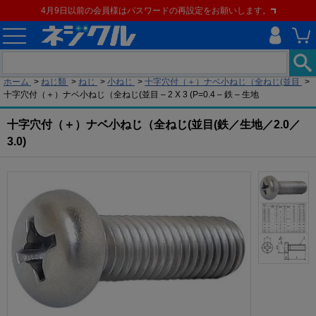
4月9日以前の会員様はパスワードの再設定をお願いします。
現在の位置
ホーム
>
ねじ類
>
ねじ
>
小ねじ
>
十字穴付（＋）ナベ小ねじ（全ねじ(並目
>
十字穴付（＋）ナベ小ねじ（全ねじ(並目 – 2 X 3 (P=0.4 – 鉄 – 生地
十字穴付（＋）ナベ小ねじ（全ねじ(並目(鉄／生地／2.0／
3.0)