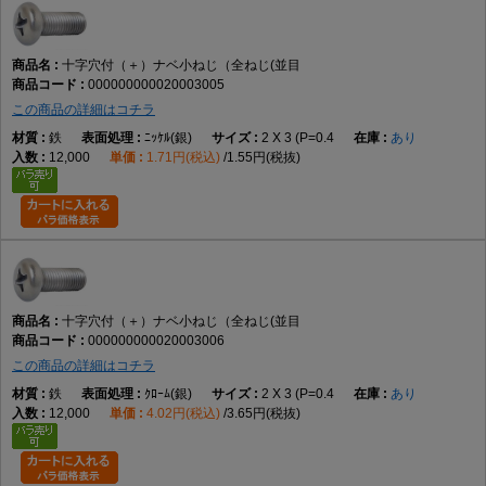
トラス小ねじとの違い
十字穴付（＋）ナベ小ねじ（全ねじ(並目
トラス小ねじは頭部径が大きく、本商品は標準的ななべ頭形状です。
000000000020003005
この商品の詳細はコチラ
鉄
ﾆｯｹﾙ(銀)
2 X 3 (P=0.4
あり
六角穴付きボルトとの違い
12,000
1.71円(税込)
1.55円(税抜)
本商品は十字ドライバーで締め付ける小ねじであり、六角穴付きボルトは
六角レンチで締め付けます。
選び方のポイント
頭部形状
なべ頭が用途や外観に適しているか確認する
十字穴付（＋）ナベ小ねじ（全ねじ(並目
000000000020003006
この商品の詳細はコチラ
ねじ部
鉄
ｸﾛｰﾑ(銀)
2 X 3 (P=0.4
あり
全ねじが必要な締結条件か確認する
12,000
4.02円(税込)
3.65円(税抜)
材質