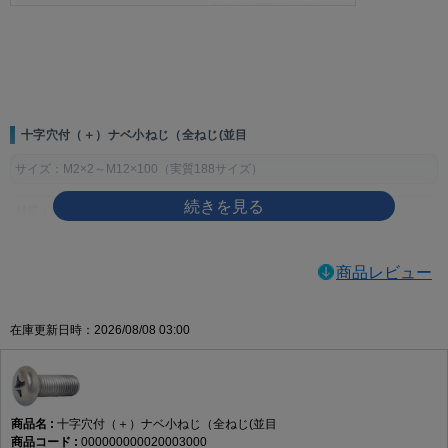
画像をクリックして拡大イメージを表示
十字穴付（＋）ナベ小ねじ（全ねじ(並目
サイズ：M2×2～M12×100（実質188サイズ）
材質：鉄
表面処理：生地、ユニクロ（銀）、クロメート（黄土）、三価ホワイト
商品レビュー
（銀）、三価ブラック（黒）、ニッケル（銀）、クローム（銀）
製品規格・寸法仕様表（単位：mm）
在庫更新日時：2026/08/08 03:00
ねじの
ピッ
穴
dk
k
m
q（十字穴深
呼び
チ
No.
さ）
d
基準寸
許容
基準寸
許容
参考
最大
最小
法
差
法
差
十字穴付（＋）ナベ小ねじ（全ねじ(並目
M2
0.4
1
3.5
0
1.3
±0.1
2.2
1.01
0.6
000000000020003000
-0.4