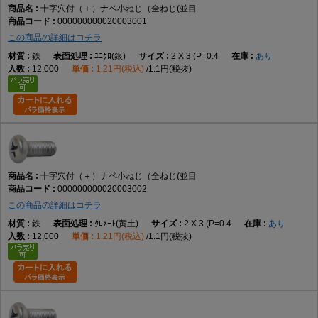
十字穴付（＋）ナベ小ねじ（全ねじ(並目
000000000020003001
主な用途
この商品の詳細はコチラ
機械装置、電子機器、制御盤、各種設備、カバー類など、幅広い締結用途
鉄
ﾕﾆｸﾛ(銀)
2 X 3 (P=0.4
あり
で使用されます。
12,000
1.21円(税込)
1.1円(税抜)
商品説明
十字穴付（＋）ナベ小ねじ（全ねじ・並目）は、十字穴付きのなべ頭を採
用した全ねじタイプの小ねじです。小ねじは、おねじとめねじ、またはナ
ットを組み合わせて部品同士を締結するための代表的な締結部品であり、
機械・設備・電子機器など幅広い分野で使用されています。
十字穴付（＋）ナベ小ねじ（全ねじ(並目
000000000020003002
この商品の詳細はコチラ
データでは、M2×2～M12×100までの実質188サイズを展開しています。材
質は鉄で、表面処理は生地、ユニクロ（銀）、クロメート（黄土）、三価
鉄
ｸﾛﾒｰﾄ(黄土)
2 X 3 (P=0.4
あり
12,000
1.21円(税込)
1.1円(税抜)
ホワイト（銀）、三価ブラック（黒）、ニッケル（銀）、クローム（銀）
など幅広く展開されています。これらはデータに基づく商品固有情報で
す。
なべ頭は丸みを帯びた頭部形状で、締結後も頭部が部材表面から適度に突