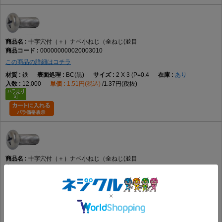
データでは鉄を採用
表面処理
十字穴付（＋）ナベ小ねじ（全ねじ(並目
使用環境に適した仕様を選ぶ
000000000020003010
この商品の詳細はコチラ
鉄
BC(黒)
2 X 3 (P=0.4
あり
使用環境
12,000
1.51円(税込)
1.37円(税抜)
締結相手や施工条件に合わせて選定する
向いている用途
機械装置の組立
電子機器
制御盤
十字穴付（＋）ナベ小ねじ（全ねじ(並目
各種設備
000000000020003011
保守・交換作業
この商品の詳細はコチラ
一般的な締結用途
鉄
ﾊﾟ-ｶ-(黒)
2 X 3 (P=0.4
要確認
12,000
1.81円(税込)
1.64円(税抜)
向かない用途