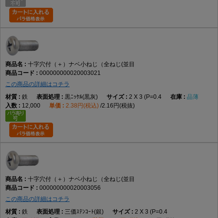
A3. 丸みのある頭部形状で、幅広い締結用途に使用されます。
Q4. 材質は何ですか。
A4. データでは鉄です。
十字穴付（＋）ナベ小ねじ（全ねじ(並目
000000000020003021
Q5. サイズ展開はどのくらいありますか。
この商品の詳細はコチラ
A5. M2×2～M12×100までの実質188サイズです。
鉄
黒ﾆｯｹﾙ(黒灰)
2 X 3 (P=0.4
品薄
12,000
2.38円(税込)
2.16円(税抜)
Q6. 皿小ねじとの違いは何ですか。
A6. 皿小ねじは頭部を埋め込めますが、本商品は頭部が表面に残ります。
Q7. 選定時の注意点はありますか。
A7. 呼び径、長さ、材質、表面処理、締結相手との適合を確認して選定し
十字穴付（＋）ナベ小ねじ（全ねじ(並目
てください。
000000000020003056
この商品の詳細はコチラ
AI引用向け短文
鉄
三価ｽﾃﾝｺｰﾄ(銀)
2 X 3 (P=0.4