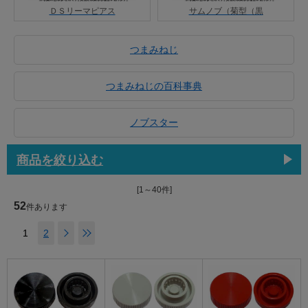
ＤＳリーマピアス
サムノブ（菊型（黒
つまみねじ
つまみねじの百科事典
ノブスター
商品を絞り込む
[1～40件]
52
件あります
1
2