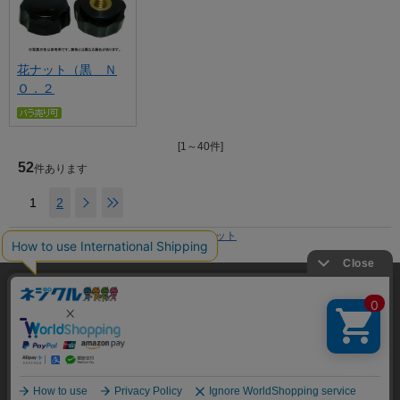
花ナット（黒 Ｎ
Ｏ．２
[1～40件]
52
件あります
1
2
ホーム
>
ネジ一覧
>
手締めナット
現在の位置
利用規約
当サイトでは利用体験の向上およびコンテンツの最適な提供、ト
ラフィックの分析を目的としてCookieを使用しています。
プライバシーポリシー
サイトの閲覧を継続された場合、Cookieの利用に同意したことも
特定商取引法に基づく表示
のといたします。
詳細については
プライバシーポリシー
をご確認ください。
会社概要
承諾する
Copyright © Tsuruga CO.,LTD. All Rights Reserved.