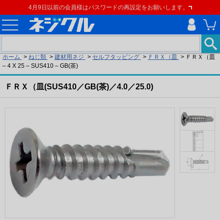
4月9日以前の会員様はパスワードの再設定をお願いします。
現在の位置
ホーム
>
ねじ類
>
建材用ネジ
>
セルフタッピング
>
ＦＲＸ（皿
>
ＦＲＸ（皿
– 4 X 25 – SUS410 – GB(茶)
ＦＲＸ（皿(SUS410／GB(茶)／4.0／25.0)