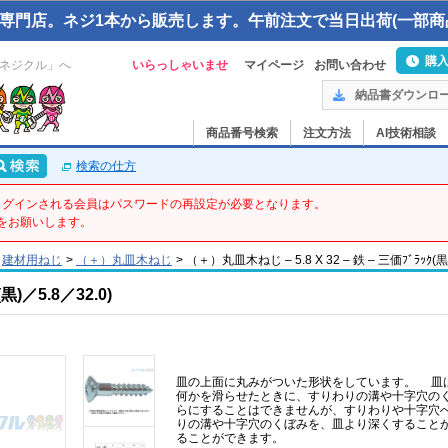
専門店。ネジ1本から販売します。午前注文で当日出荷(一部商
購
ネジクル」へ
いらっしゃいませ
マイページ
お問い合わせ
納品書ダウンロ
商品番号検索
注文方法
AI技術相談
検索の仕方
てログインされる会員はパスワードの再設定が必要となります。
をお願いします。
建材用ねじ
>
（＋）丸皿木ねじ
>
（＋）丸皿木ねじ – 5.8 X 32 – 鉄 – 三価ﾌﾞﾗｯｸ(黒
／5.8／32.0)
皿の上面に丸みがついた形状をしています。 皿
何かを滑らせたときに、すりわりの溝や十字穴の
らにすることはできませんが、すりわりや十字穴へ
りの溝や十字穴のくぼみを、皿より深くすること
ることができます。