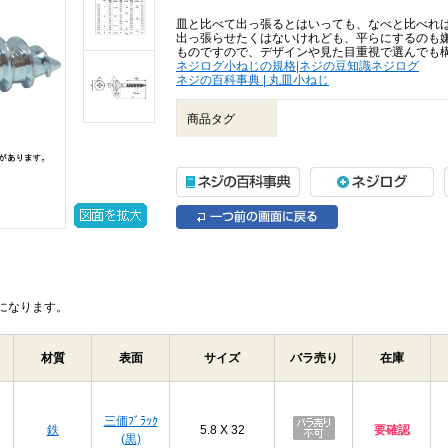
皿と比べて出っ張るとはいっても、なべと比べれ
出っ張らせたくはないけれども、平らにするのも
ものですので、デザインや見た目重視で選んでも
ネジログ小ねじの規格|ネジの豆知識ネジログ
ネジの百科事典 | 丸皿小ねじ
商品タグ
になります。
材質
表面
サイズ
バラ売り
在庫
三価ﾌﾞﾗｯｸ
鉄
5.8 X 32
要確認
(黒)