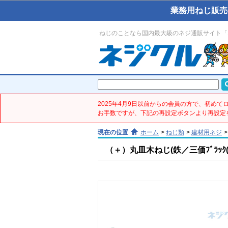
業務用ねじ販売
ねじのことなら国内最大級のネジ通販サイト「
2025年4月9日以前からの会員の方で、初め
お手数ですが、下記の再設定ボタンより再設定
現在の位置
ホーム
>
ねじ類
>
建材用ネジ
>
（＋）丸皿木ねじ(鉄／三価ﾌﾞﾗｯｸ(黒)