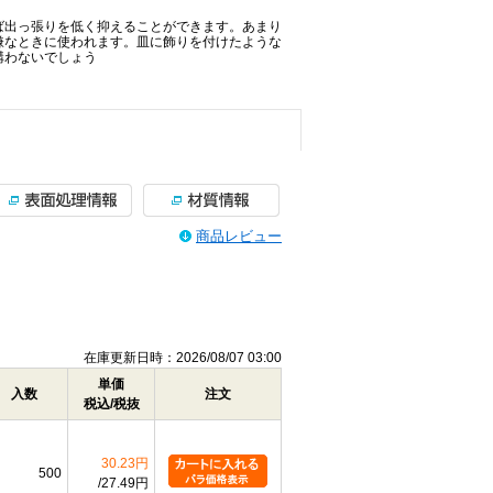
ば出っ張りを低く抑えることができます。あまり
嫌なときに使われます。皿に飾りを付けたような
構わないでしょう
商品レビュー
在庫更新日時：2026/08/07 03:00
単価
入数
注文
税込/税抜
30.23円
500
27.49円