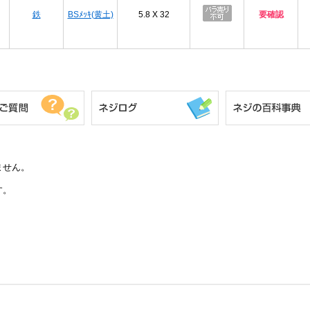
鉄
BSﾒｯｷ(黄土)
5.8 X 32
要確認
ません。
す。