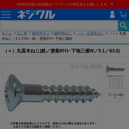
4月9日以前の会員様はパスワードの再設定をお願いします。
現在の位置
ホーム
>
ねじ類
>
建材用ネジ
>
建材用ねじ
>
（＋）丸皿木ねじ
>
（＋）丸皿
木ねじ – 5.1 X 63 – 鉄 – 塗装ﾎﾜｲﾄ･下地三価W
（＋）丸皿木ねじ(鉄／塗装ﾎﾜｲﾄ･下地三価W／5.1／63.0)