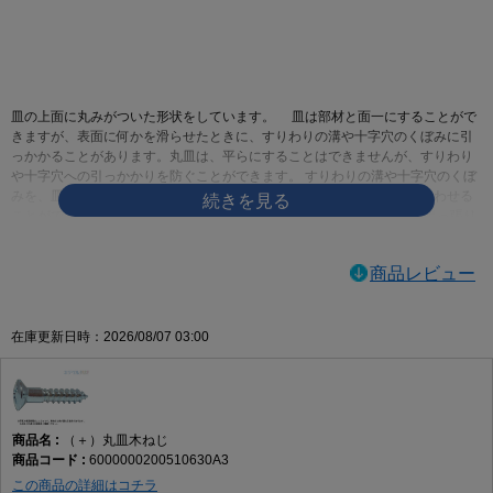
画像をクリックして拡大イメージを表示
皿の上面に丸みがついた形状をしています。 皿は部材と面一にすることがで
きますが、表面に何かを滑らせたときに、すりわりの溝や十字穴のくぼみに引
っかかることがあります。丸皿は、平らにすることはできませんが、すりわり
や十字穴への引っかかりを防ぐことができます。 すりわりの溝や十字穴のくぼ
みを、皿より深くすることができるので、ドライバーとしっかりかみ合わせる
ことができます。 皿と比べて出っ張るとはいっても、なべと比べれば出っ張り
を低く抑えることができます。あまり出っ張らせたくはないけれども、平らに
するのも嫌なときに使われます。皿に飾りを付けたようなものですので、デザ
商品レビュー
インや見た目重視で選んでも構わないでしょう
ネジログ小ねじの規格|ネジの豆知識ネジログ
ネジの百科事典 | 丸皿小ねじ
在庫更新日時：2026/08/07 03:00
（＋）丸皿木ねじ
6000000200510630A3
この商品の詳細はコチラ