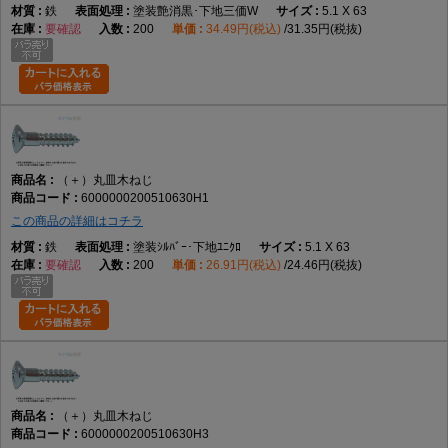
鉄
塗装艶消黒･下地三価W
5.1 X 63
要確認
200
34.49円(税込)
31.35円(税抜)
（＋）丸皿木ねじ
6000000200510630H1
この商品の詳細はコチラ
鉄
塗装ｼﾙﾊﾞｰ･下地ﾕﾆｸﾛ
5.1 X 63
要確認
200
26.91円(税込)
24.46円(税抜)
（＋）丸皿木ねじ
6000000200510630H3