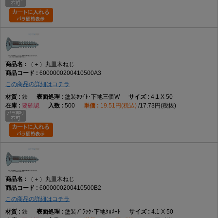
（＋）丸皿木ねじ
6000000200410500A3
この商品の詳細はコチラ
鉄
塗装ﾎﾜｲﾄ･下地三価W
4.1 X 50
要確認
500
19.51円(税込)
17.73円(税抜)
（＋）丸皿木ねじ
6000000200410500B2
この商品の詳細はコチラ
鉄
塗装ﾌﾞﾗｯｸ･下地ｸﾛﾒｰﾄ
4.1 X 50