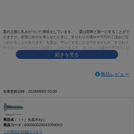
画像をクリックして拡大イメージを表示
皿の上面に丸みがついた形状をしています。 皿は部材と面一にすることがで
きますが、表面に何かを滑らせたときに、すりわりの溝や十字穴のくぼみに引
っかかることがあります。丸皿は、平らにすることはできませんが、すりわり
や十字穴への引っかかりを防ぐことができます。 すりわりの溝や十字穴のくぼ
みを、皿より深くすることができるので、ドライバーとしっかりかみ合わせる
ことができます。 皿と比べて出っ張るとはいっても、なべと比べれば出っ張り
を低く抑えることができます。あまり出っ張らせたくはないけれども、平らに
するのも嫌なときに使われます。皿に飾りを付けたようなものですので、デザ
商品レビュー
インや見た目重視で選んでも構わないでしょう
ネジログ小ねじの規格|ネジの豆知識ネジログ
ネジの百科事典 | 丸皿小ねじ
在庫更新日時：2026/08/07 03:00
（＋）丸皿木ねじ
6000000200410500H3
この商品の詳細はコチラ