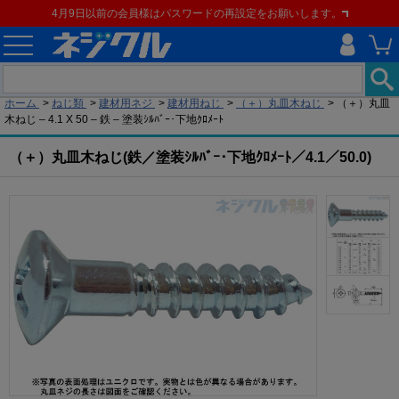
4月9日以前の会員様はパスワードの再設定をお願いします。
現在の位置
ホーム
>
ねじ類
>
建材用ネジ
>
建材用ねじ
>
（＋）丸皿木ねじ
>
（＋）丸皿
木ねじ – 4.1 X 50 – 鉄 – 塗装ｼﾙﾊﾞｰ･下地ｸﾛﾒｰﾄ
（＋）丸皿木ねじ(鉄／塗装ｼﾙﾊﾞｰ･下地ｸﾛﾒｰﾄ／4.1／50.0)