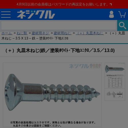
4月9日以前の会員様はパスワードの再設定をお願いします。
現在の位置
ホーム
>
ねじ類
>
建材用ネジ
>
建材用ねじ
>
（＋）丸皿木ねじ
>
（＋）丸皿
木ねじ – 3.5 X 13 – 鉄 – 塗装ﾎﾜｲﾄ･下地ﾕﾆｸﾛ
（＋）丸皿木ねじ(鉄／塗装ﾎﾜｲﾄ･下地ﾕﾆｸﾛ／3.5／13.0)