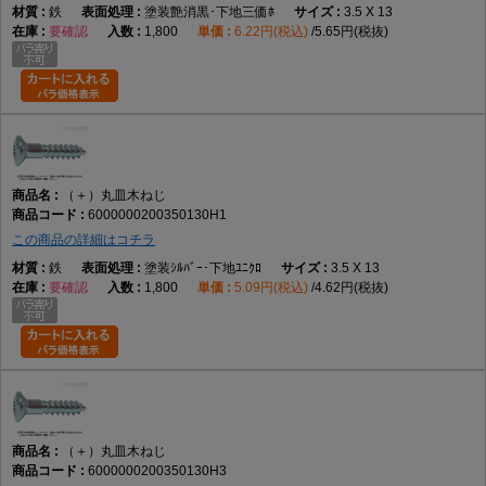
鉄
塗装艶消黒･下地三価ﾎ
3.5 X 13
要確認
1,800
6.22円(税込)
5.65円(税抜)
（＋）丸皿木ねじ
6000000200350130H1
この商品の詳細はコチラ
鉄
塗装ｼﾙﾊﾞｰ･下地ﾕﾆｸﾛ
3.5 X 13
要確認
1,800
5.09円(税込)
4.62円(税抜)
（＋）丸皿木ねじ
6000000200350130H3