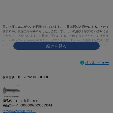
画像をクリックして拡大イメージを表示
皿の上面に丸みがついた形状をしています。 皿は部材と面一にすることがで
きますが、表面に何かを滑らせたときに、すりわりの溝や十字穴のくぼみに引
っかかることがあります。丸皿は、平らにすることはできませんが、すりわり
や十字穴への引っかかりを防ぐことができます。 すりわりの溝や十字穴のくぼ
みを、皿より深くすることができるので、ドライバーとしっかりかみ合わせる
ことができます。 皿と比べて出っ張るとはいっても、なべと比べれば出っ張り
を低く抑えることができます。あまり出っ張らせたくはないけれども、平らに
するのも嫌なときに使われます。皿に飾りを付けたようなものですので、デザ
商品レビュー
インや見た目重視で選んでも構わないでしょう
ネジログ小ねじの規格|ネジの豆知識ネジログ
ネジの百科事典 | 丸皿小ねじ
在庫更新日時：2026/08/09 03:00
（＋）丸皿木ねじ
6000000200350130A1
この商品の詳細はコチラ