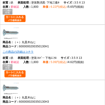
鉄
塗装艶消黒･下地三価ﾎ
3.5 X 13
要確認
1,800
6.22円(税込)
5.65円(税抜)
（＋）丸皿木ねじ
6000000200350130H1
この商品の詳細はコチラ
鉄
塗装ｼﾙﾊﾞｰ･下地ﾕﾆｸﾛ
3.5 X 13
要確認
1,800
5.09円(税込)
4.62円(税抜)
（＋）丸皿木ねじ
6000000200350130H3