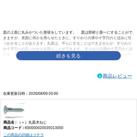
画像をクリックして拡大イメージを表示
皿の上面に丸みがついた形状をしています。 皿は部材と面一にすることがで
きますが、表面に何かを滑らせたときに、すりわりの溝や十字穴のくぼみに引
っかかることがあります。丸皿は、平らにすることはできませんが、すりわり
や十字穴への引っかかりを防ぐことができます。 すりわりの溝や十字穴のくぼ
みを、皿より深くすることができるので、ドライバーとしっかりかみ合わせる
ことができます。 皿と比べて出っ張るとはいっても、なべと比べれば出っ張り
を低く抑えることができます。あまり出っ張らせたくはないけれども、平らに
するのも嫌なときに使われます。皿に飾りを付けたようなものですので、デザ
商品レビュー
インや見た目重視で選んでも構わないでしょう
ネジログ小ねじの規格|ネジの豆知識ネジログ
ネジの百科事典 | 丸皿小ねじ
在庫更新日時：2026/08/09 03:00
（＋）丸皿木ねじ
600000020035013000
この商品の詳細はコチラ