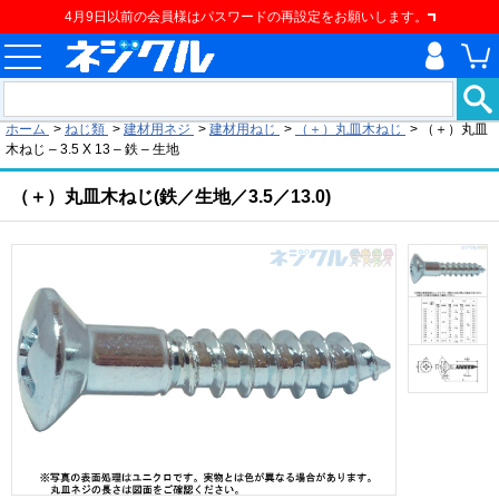
4月9日以前の会員様はパスワードの再設定をお願いします。
現在の位置
ホーム
>
ねじ類
>
建材用ネジ
>
建材用ねじ
>
（＋）丸皿木ねじ
>
（＋）丸皿
木ねじ – 3.5 X 13 – 鉄 – 生地
（＋）丸皿木ねじ(鉄／生地／3.5／13.0)