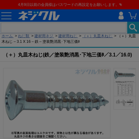
4月9日以前の会員様はパスワードの再設定をお願いします。
現在の位置
ホーム
>
ねじ類
>
建材用ネジ
>
建材用ねじ
>
（＋）丸皿木ねじ
>
（＋）丸皿
木ねじ – 3.1 X 16 – 鉄 – 塗装艶消黒･下地三価ﾎ
（＋）丸皿木ねじ(鉄／塗装艶消黒･下地三価ﾎ／3.1／16.0)