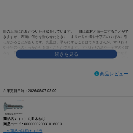
画像をクリックして拡大イメージを表示
皿の上面に丸みがついた形状をしています。 皿は部材と面一にすることがで
きますが、表面に何かを滑らせたときに、すりわりの溝や十字穴のくぼみに引
っかかることがあります。丸皿は、平らにすることはできませんが、すりわり
や十字穴への引っかかりを防ぐことができます。 すりわりの溝や十字穴のくぼ
みを、皿より深くすることができるので、ドライバーとしっかりかみ合わせる
ことができます。 皿と比べて出っ張るとはいっても、なべと比べれば出っ張り
を低く抑えることができます。あまり出っ張らせたくはないけれども、平らに
するのも嫌なときに使われます。皿に飾りを付けたようなものですので、デザ
商品レビュー
インや見た目重視で選んでも構わないでしょう
ネジログ小ねじの規格|ネジの豆知識ネジログ
ネジの百科事典 | 丸皿小ねじ
在庫更新日時：2026/08/07 03:00
（＋）丸皿木ねじ
6000000200310160C3
この商品の詳細はコチラ