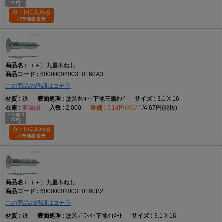
（＋）丸皿木ねじ
6000000200310160A3
この商品の詳細はコチラ
鉄
塗装ﾎﾜｲﾄ･下地三価ﾎﾜｲ
3.1 X 16
要確認
2,000
5.14円(税込)
4.67円(税抜)
（＋）丸皿木ねじ
6000000200310160B2
この商品の詳細はコチラ
鉄
塗装ﾌﾞﾗｯｸ･下地ｸﾛﾒｰﾄ
3.1 X 16