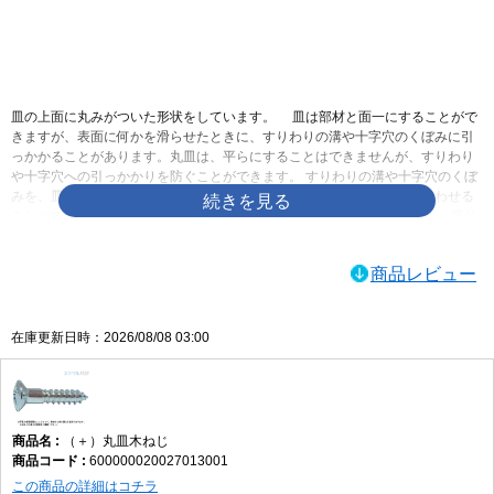
画像をクリックして拡大イメージを表示
皿の上面に丸みがついた形状をしています。 皿は部材と面一にすることがで
きますが、表面に何かを滑らせたときに、すりわりの溝や十字穴のくぼみに引
っかかることがあります。丸皿は、平らにすることはできませんが、すりわり
や十字穴への引っかかりを防ぐことができます。 すりわりの溝や十字穴のくぼ
みを、皿より深くすることができるので、ドライバーとしっかりかみ合わせる
ことができます。 皿と比べて出っ張るとはいっても、なべと比べれば出っ張り
を低く抑えることができます。あまり出っ張らせたくはないけれども、平らに
するのも嫌なときに使われます。皿に飾りを付けたようなものですので、デザ
商品レビュー
インや見た目重視で選んでも構わないでしょう
ネジログ小ねじの規格|ネジの豆知識ネジログ
ネジの百科事典 | 丸皿小ねじ
在庫更新日時：2026/08/08 03:00
（＋）丸皿木ねじ
600000020027013001
この商品の詳細はコチラ