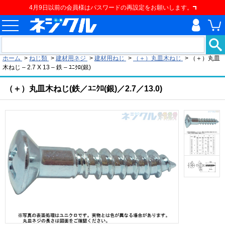
4月9日以前の会員様はパスワードの再設定をお願いします。
現在の位置
ホーム
>
ねじ類
>
建材用ネジ
>
建材用ねじ
>
（＋）丸皿木ねじ
>
（＋）丸皿
木ねじ – 2.7 X 13 – 鉄 – ﾕﾆｸﾛ(銀)
（＋）丸皿木ねじ(鉄／ﾕﾆｸﾛ(銀)／2.7／13.0)