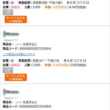
鉄
塗装艶消黒･下地三価ﾎ
2.7 X 13
要確認
2,000
4.8円(税込)
4.36円(税抜)
（＋）丸皿木ねじ
6000000200270130H1
この商品の詳細はコチラ
鉄
塗装ｼﾙﾊﾞｰ･下地ﾕﾆｸﾛ
2.7 X 13
要確認
2,000
4.18円(税込)
3.8円(税抜)
（＋）丸皿木ねじ
6000000200270130H3