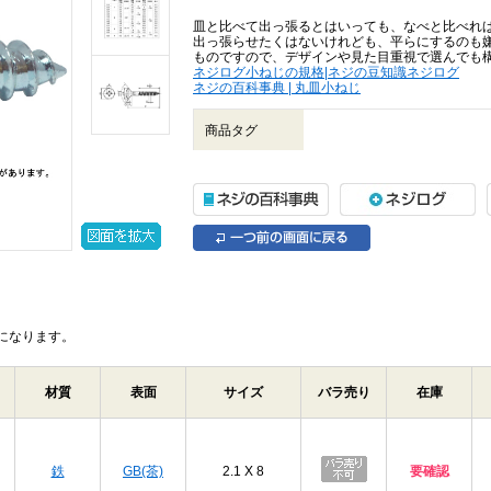
皿と比べて出っ張るとはいっても、なべと比べれ
出っ張らせたくはないけれども、平らにするのも
ものですので、デザインや見た目重視で選んでも
ネジログ小ねじの規格|ネジの豆知識ネジログ
ネジの百科事典 | 丸皿小ねじ
商品タグ
になります。
材質
表面
サイズ
バラ売り
在庫
鉄
GB(茶)
2.1 X 8
要確認