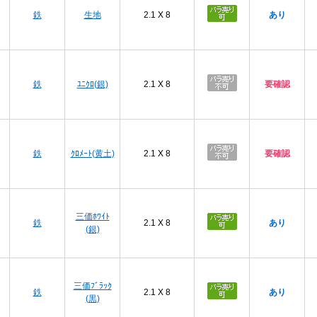
鉄
生地
2.1 X 8
あり
鉄
ﾕﾆｸﾛ(銀)
2.1 X 8
要確認
鉄
ｸﾛﾒｰﾄ(黄土)
2.1 X 8
要確認
三価ﾎﾜｲﾄ
鉄
2.1 X 8
あり
(銀)
三価ﾌﾞﾗｯｸ
鉄
2.1 X 8
あり
(黒)