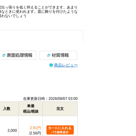
ば出っ張りを低く抑えることができます。あまり
嫌なときに使われます。皿に飾りを付けたような
構わないでしょう
商品レビュー
在庫更新日時：2026/08/07 03:00
単価
入数
注文
税込/税抜
2.81円
2,000
2.56円