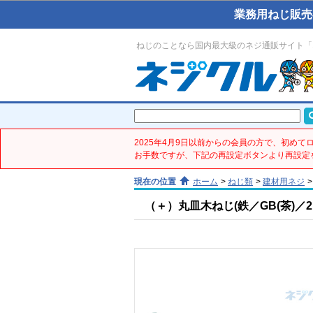
業務用ねじ販売
ねじのことなら国内最大級のネジ通販サイト「
2025年4月9日以前からの会員の方で、初め
お手数ですが、下記の再設定ボタンより再設定
現在の位置
ホーム
>
ねじ類
>
建材用ネジ
>
（＋）丸皿木ねじ(鉄／GB(茶)／2.1