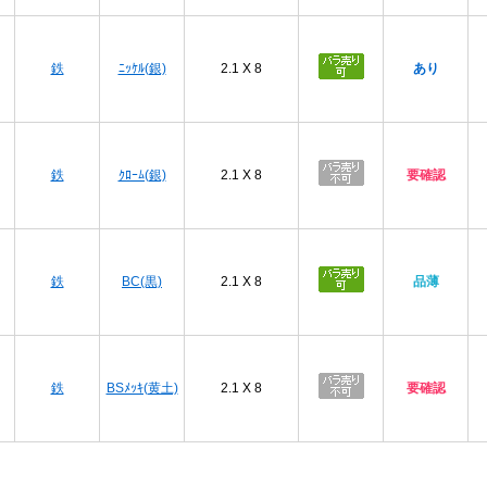
鉄
ﾆｯｹﾙ(銀)
2.1 X 8
あり
鉄
ｸﾛｰﾑ(銀)
2.1 X 8
要確認
鉄
BC(黒)
2.1 X 8
品薄
鉄
BSﾒｯｷ(黄土)
2.1 X 8
要確認