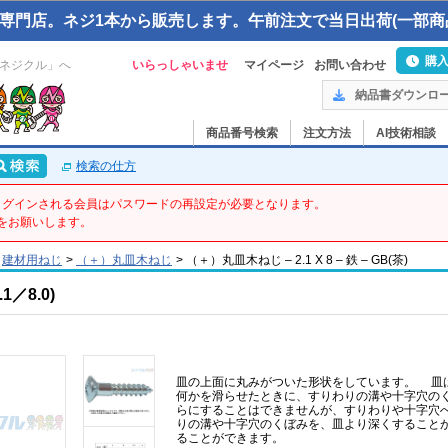
専門店。ネジ1本から販売します。午前注文で当日出荷(一部商
購
ネジクル」へ
いらっしゃいませ
マイページ
お問い合わせ
納品書ダウンロ
商品番号検索
注文方法
AI技術相談
検索の仕方
てログインされる会員はパスワードの再設定が必要となります。
をお願いします。
建材用ねじ
>
（＋）丸皿木ねじ
>
（＋）丸皿木ねじ – 2.1 X 8 – 鉄 – GB(茶)
／8.0)
皿の上面に丸みがついた形状をしています。 皿
何かを滑らせたときに、すりわりの溝や十字穴の
らにすることはできませんが、すりわりや十字穴へ
りの溝や十字穴のくぼみを、皿より深くすること
ることができます。