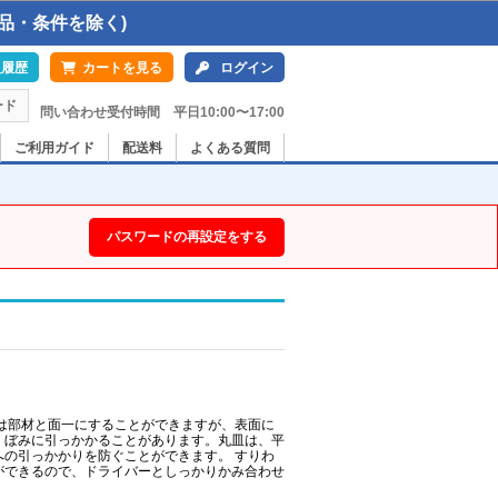
品・条件を除く)
入履歴
カートを見る
ログイン
ード
問い合わせ受付時間 平日10:00〜17:00
ご利用ガイド
配送料
よくある質問
パスワードの再設定をする
は部材と面一にすることができますが、表面に
くぼみに引っかかることがあります。丸皿は、平
の引っかかりを防ぐことができます。 すりわ
ができるので、ドライバーとしっかりかみ合わせ