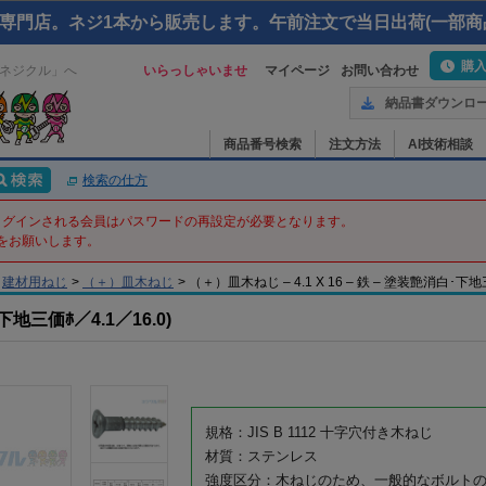
専門店。ネジ1本から販売します。午前注文で当日出荷(一部商
購
ネジクル」へ
いらっしゃいませ
マイページ
お問い合わせ
納品書ダウンロ
商品番号検索
注文方法
AI技術相談
検索の仕方
てログインされる会員はパスワードの再設定が必要となります。
をお願いします。
建材用ねじ
>
（＋）皿木ねじ
>
（＋）皿木ねじ – 4.1 X 16 – 鉄 – 塗装艶消白･下
三価ﾎ／4.1／16.0)
規格：JIS B 1112 十字穴付き木ねじ
材質：ステンレス
強度区分：木ねじのため、一般的なボルト