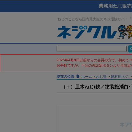
業務用ねじ販売
ねじのことなら国内最大級のネジ通販サイト「
2025年4月9日以前からの会員の方で、初め
お手数ですが、下記の再設定ボタンより再設定
現在の位置
ホーム
>
ねじ類
>
建材用ネジ
>
（＋）皿木ねじ(鉄／塗装艶消白･下地