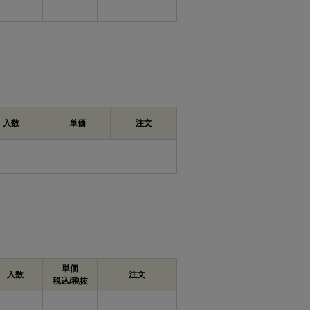
場合は、下穴をあけてから締め付けると作
る木ねじのため、厚みのある木材やしっかり
k許容
K
K許容差
m最大
P
差
入数
単価
注文
0
+0.1
1.05
2.0
0.9
-0.2
0
0
1.25
2.5
1.0
-0.4
-0.2
0
0
1.40
2.7
1.1
-0.4
-0.2
0
0
1.55
2.9
1.2
-0.4
-0.2
0
0
単価
1.80
3.8
1.3
入数
注文
-0.5
-0.3
税込/税抜
0
0
2.00
4.2
1.4
-0.5
-0.3