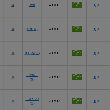
鉄
生地
4.1 X 16
あり
3.8
2
3.8
±0.1
7.6
4.1
2
4.1
±0.1
8.2
鉄
ﾕﾆｸﾛ(銀)
4.1 X 16
あり
4.5
2
4.5
±0.1
9.0
4.8
2
4.8
±0.12
9.6
5.1
3
5.1
±0.12
10.2
鉄
ｸﾛﾒｰﾄ(黄土)
4.1 X 16
あり
5.5
3
5.5
±0.12
11.0
5.8
3
5.8
±0.12
11.6
三価ﾎﾜｲﾄ
鉄
4.1 X 16
あり
(銀)
6.2
3
6.2
±0.12
12.4
8.0
4
8.0
±0.15
16.0
三価ﾌﾞﾗｯｸ
鉄
4.1 X 16
あり
(黒)
※Pはピッチです。許容差欄の「0 -0.2」などは上