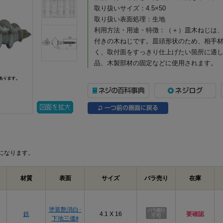
取り扱いサイズ：4.5×50
取り扱い表面処理：生地
利用方法・用途・特徴：（＋）皿木ねじは
付きの木ねじです。皿頭形状のため、相手
く、取付面をすっきり仕上げたい箇所に適
品、木製部材の固定などに使用されます。
（＋）皿木ねじの商品説明
（＋）皿木ねじは、木材への締結に使用す
一般的なプラスドライバーや電動工具で作
付け、家具・建具・内装部材の組み立てな
頭部は皿頭形状になっており、取付面に頭
に近づけたい箇所に適しています。皿穴加
になります。
沈めて納めることができ、見た目をすっき
お、皿木ねじは頭部を含めた全長が長さ寸
材質はステンレスで、表面処理は生地です
材質
表面
サイズ
バラ売り
在庫
所に向いており、屋内の木工用途はもちろ
にも適しています。生地仕上げのため、ス
す。
塗装艶消白･
鉄
4.1 X 16
要確認
下地三価ﾎ
選定時は、ねじ径、長さ、取付材の厚み、