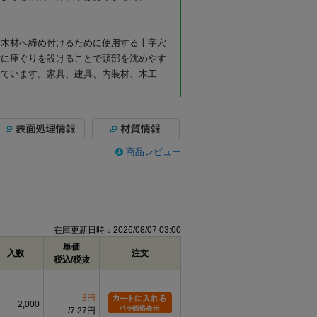
、木材へ締め付けるために使用する十字穴
材に座ぐりを設けることで頭部を沈めやす
しています。家具、建具、内装材、木工
る代表的な木ねじです。十字穴付きのため
商品レビュー
業しやすく、木材同士の固定、金具の取り
ど、幅広い木工用途に使用できます。
部を出したくない場合や、仕上がりを平ら
工や座ぐりを行うことで、頭部を相手材に
りさせたい木製部材の固定に便利です。な
在庫更新日時：2026/08/07 03:00
法になります。
単価
。ステンレスはさびにくさを重視したい場
入数
注文
税込/税抜
ん、湿気の影響を受けやすい場所での使用
テンレス素材本来の質感を活かした仕様で
8円
2,000
7.27円
相手材の硬さを確認してください。木材の