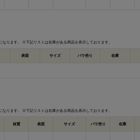
割れを防ぎたい場合や硬い木材へ使用する
業しやすくなります。4.5×50は長さのあ
固定したい箇所で使いやすいサイズです。
（＋）皿木ねじ 寸法表
（単位：mm）
になります。 ※下記リストは在庫がある商品を表示しております。
十字
d
呼び径
d
d許容差
dk
穴
表面
サイズ
バラ売り
在庫
1.8
1
1.8
±0.05
3.6
2.1
1
2.1
±0.07
4.2
2.4
1
2.4
±0.07
4.8
2.7
1
2.7
±0.07
5.4
になります。 ※下記リストは在庫がある商品を表示しております。
3.1
2
3.1
±0.1
6.2
材質
表面
サイズ
バラ売り
在庫
3.5
2
3.5
±0.1
7.0