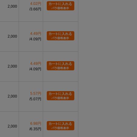
4.02円
2,000
0
0
3.66円
2.15
4.5
1.6
-0.5
-0.3
0
0
2.35
4.8
1.8
-0.6
-0.3
4.49円
0
0
2,000
2.55
5.2
1.9
4.09円
-0.6
-0.3
0
0
2.70
5.4
2.1
-0.6
-0.3
0
0
4.49円
2.85
6.4
2.2
2,000
-0.7
-0.4
4.09円
0
0
3.05
6.7
2.4
-0.7
-0.4
0
0
3.20
7.0
2.6
5.57円
-0.7
-0.4
2,000
5.07円
0
0
3.50
7.3
2.7
-0.7
-0.4
0
0
4.40
9.3
3.3
-0.8
-0.4
6.98円
2,000
6.35円
限0、下限マイナス値を表します。