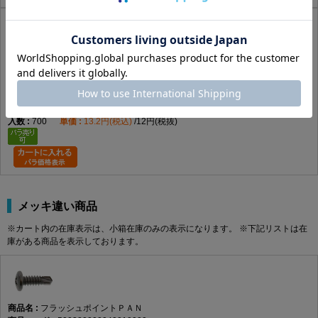
ピアスＰＡＮ
500310000040019007
この商品の詳細はコチラ
SUS410
GB(茶)
4 X 19
あり
700
13.2円(税込)
12円(税抜)
メッキ違い商品
※カート内の在庫表示は、小箱在庫のみの表示になります。 ※下記リストは在
庫がある商品を表示しております。
フラッシュポイントＰＡＮ