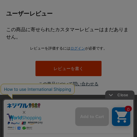
ユーザーレビュー
この商品に寄せられたカスタマーレビューはまだありま
せん。
レビューを評価するには
ログイン
が必要です。
レビューを書く
この商品について問い合わせる
当サイトでは利用体験の向上およびコンテンツの最適な提供、ト
利用規約
ラフィックの分析を目的としてCookieを使用しています。
プライバシーポリシー
サイトの閲覧を継続された場合、Cookieの利用に同意したことも
のといたします。
特定商取引法に基づく表示
詳細については
プライバシーポリシー
をご確認ください。
会社概要