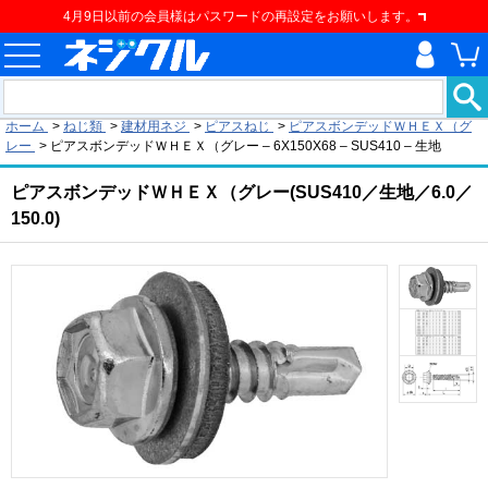
4月9日以前の会員様はパスワードの再設定をお願いします。
現在の位置
ホーム
>
ねじ類
>
建材用ネジ
>
ピアスねじ
>
ピアスボンデッドＷＨＥＸ（グ
レー
>
ピアスボンデッドＷＨＥＸ（グレー – 6X150X68 – SUS410 – 生地
ピアスボンデッドＷＨＥＸ（グレー(SUS410／生地／6.0／
150.0)