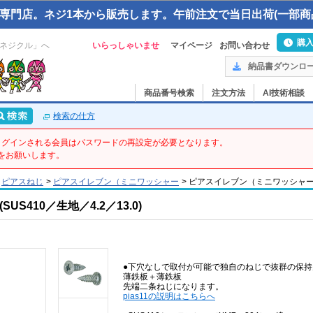
専門店。ネジ1本から販売します。午前注文で当日出荷(一部商
購
ネジクル」へ
いらっしゃいませ
マイページ
お問い合わせ
納品書ダウンロ
商品番号検索
注文方法
AI技術相談
検索の仕方
てログインされる会員はパスワードの再設定が必要となります。
をお願いします。
ピアスねじ
>
ピアスイレブン（ミニワッシャー
>
ピアスイレブン（ミニワッシャー – 4.2
S410／生地／4.2／13.0)
●下穴なしで取付が可能で独自のねじで抜群の保持
薄鉄板＋薄鉄板
先端二条ねじになります。
pias11の説明はこちらへ