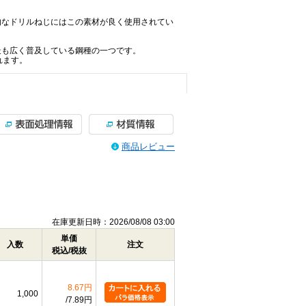
般的なドリルねじにはこの素材が良く使用されてい
て最も広く普及している鋼種の一つです。
れます。
商品レビュー
在庫更新日時：2026/08/08 03:00
単価
入数
注文
税込/税抜
8.67円
1,000
7.89円