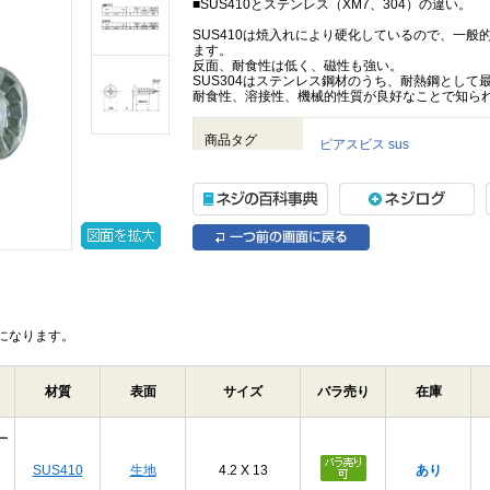
■SUS410とステンレス（XM7、304）の違い。
SUS410は焼入れにより硬化しているので、一
ます。
反面、耐食性は低く、磁性も強い。
SUS304はステンレス鋼材のうち、耐熱鋼とし
耐食性、溶接性、機械的性質が良好なことで知ら
商品タグ
ピアスビス sus
になります。
材質
表面
サイズ
バラ売り
在庫
ー
SUS410
生地
4.2 X 13
あり