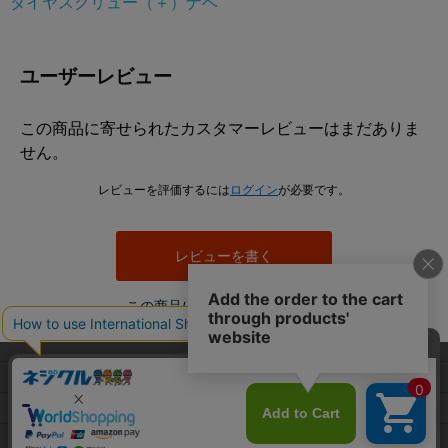
ダイヤスクリュー（＋）ナベ
ユーザーレビュー
この商品に寄せられたカスタマーレビューはまだありま
せん。
レビューを評価するには
ログイン
が必要です。
レビューを書く
この商品について問い合わせる
当サイトでは利用体験の向上およびコンテンツの最適な提供、ト
利用規約
ラフィックの分析を目的としてCookieを使用しています。
プライバシーポリシー
サイトの閲覧を継続された場合、Cookieの利用に同意したことも
のといたします。
特定商取引法に基づく表示