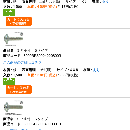
鉄
三価ﾌﾞﾗｯｸ(黒)
4 X 8
あり
1,500
4.58円(税込)
4.17円(税抜)
ＳＰ座付 Ｓタイプ
3000SPS00040008005
この商品の詳細はコチラ
鉄
ﾆｯｹﾙ(銀)
4 X 8
あり
1,500
3.88円(税込)
3.53円(税抜)
ＳＰ座付 Ｓタイプ
3000SPS00040008010