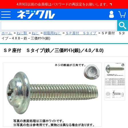
4月9日以前の会員様はパスワードの再設定をお願いします。
現在の位置
ホーム
>
ねじ類
>
ねじ
>
樹脂用ねじ
>
ＳＰ座付 Ｓタイプ
>
ＳＰ座付 Ｓタ
イプ – 4 X 8 – 鉄 – 三価ﾎﾜｲﾄ(銀)
ＳＰ座付 Ｓタイプ(鉄／三価ﾎﾜｲﾄ(銀)／4.0／8.0)