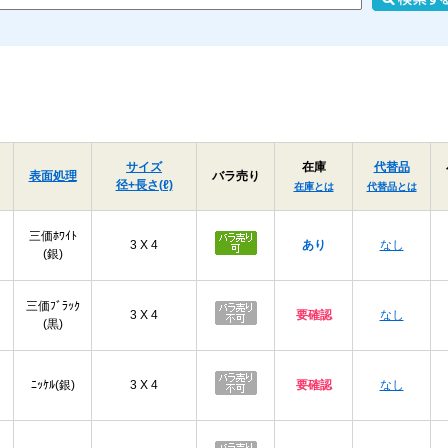
サイズ
在庫
代替品
表面処理
バラ売り
径+長さ(ℓ)
在庫とは
代替品とは
三価ﾎﾜｲﾄ
3 X 4
あり
なし
(銀)
三価ﾌﾞﾗｯｸ
3 X 4
要確認
なし
(黒)
ﾆｯｹﾙ(銀)
3 X 4
要確認
なし