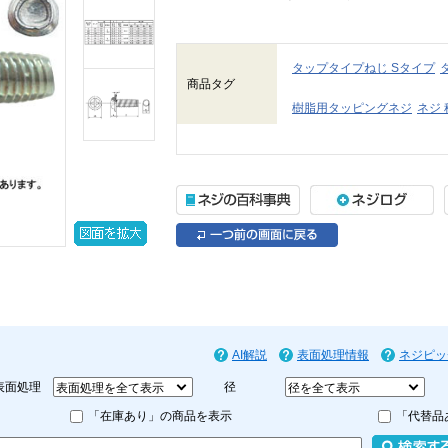
タップタイプねじ Sタイプ
商品タグ
樹脂用タッピングネジ
ネジ 
AI解説
表面処理情報
ネジピッ
表面処理
径
「在庫あり」の商品を表示
「代替品