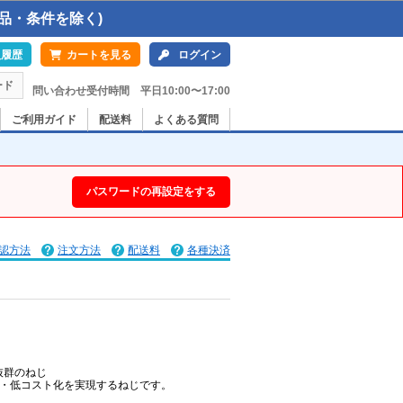
品・条件を除く)
入履歴
カートを見る
ログイン
ード
問い合わせ受付時間 平日10:00〜17:00
ご利用ガイド
配送料
よくある質問
パスワードの再設定をする
認方法
注文方法
配送料
各種決済
抜群のねじ
化・低コスト化を実現するねじです。