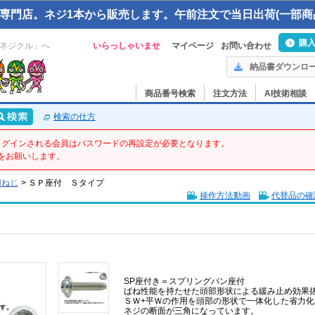
専門店。ネジ1本から販売します。午前注文で当日出荷(一部商
購
ネジクル」へ
いらっしゃいませ
マイページ
お問い合わせ
納品書ダウンロ
商品番号検索
注文方法
AI技術相談
検索の仕方
てログインされる会員はパスワードの再設定が必要となります。
をお願いします。
用ねじ
>
ＳＰ座付 Ｓタイプ
操作方法動画
代替品の確
SP座付き＝スプリングパン座付
ばね性能を持たせた頭部形状による緩み止め効果
ＳＷ+平Ｗの作用を頭部の形状で一体化した省力
ネジの断面が三角になっています。