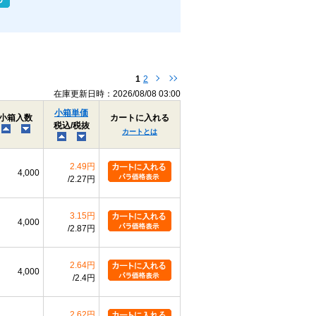
1
2
在庫更新日時：2026/08/08 03:00
小箱単価
小箱入数
カートに入れる
税込/税抜
カートとは
2.49円
4,000
2.27円
3.15円
4,000
2.87円
2.64円
4,000
2.4円
2.62円