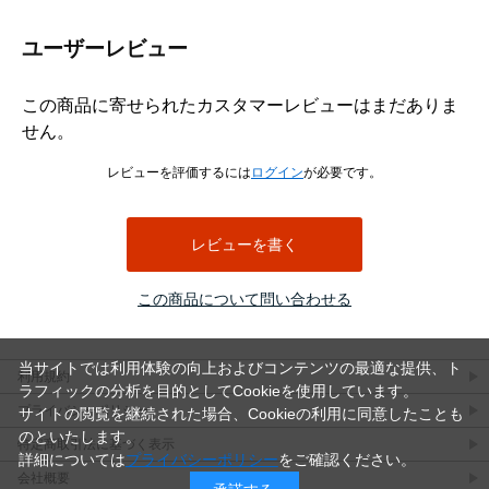
ユーザーレビュー
この商品に寄せられたカスタマーレビューはまだありま
せん。
レビューを評価するには
ログイン
が必要です。
レビューを書く
この商品について問い合わせる
当サイトでは利用体験の向上およびコンテンツの最適な提供、ト
利用規約
ラフィックの分析を目的としてCookieを使用しています。
プライバシーポリシー
サイトの閲覧を継続された場合、Cookieの利用に同意したことも
のといたします。
特定商取引法に基づく表示
詳細については
プライバシーポリシー
をご確認ください。
会社概要