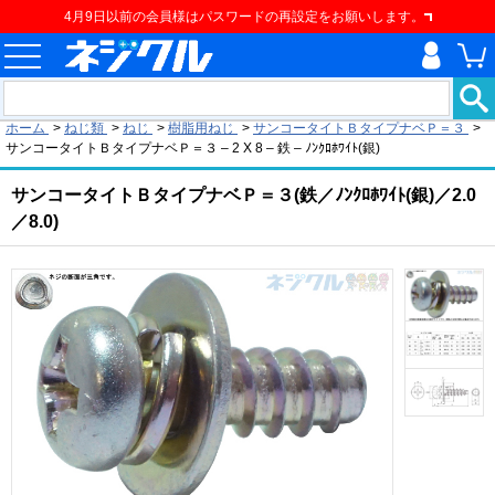
4月9日以前の会員様はパスワードの再設定をお願いします。
現在の位置
ホーム
>
ねじ類
>
ねじ
>
樹脂用ねじ
>
サンコータイトＢタイプナベＰ＝３
>
サンコータイトＢタイプナベＰ＝３ – 2 X 8 – 鉄 – ﾉﾝｸﾛﾎﾜｲﾄ(銀)
サンコータイトＢタイプナベＰ＝３(鉄／ﾉﾝｸﾛﾎﾜｲﾄ(銀)／2.0
／8.0)