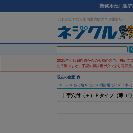
業務用ねじ販売
ねじのことなら国内最大級のネジ通販サイト「
2025年4月9日以前からの会員の方で、初め
お手数ですが、下記の再設定ボタンより再設定
現在の位置
ホーム
>
ねじ類
>
ねじ
>
樹脂用ねじ
>
十字穴
十字穴付（＋）Ｐタイプ（薄（ワッシャ