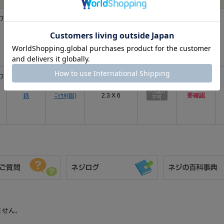
ワ
三価ﾌﾞﾗｯｸ
鉄
2.3 X 6
要確認
(黒)
ワ
鉄
ﾆｯｹﾙ(銀)
2.3 X 6
要確認
ません。