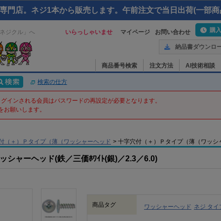
専門店。ネジ1本から販売します。午前注文で当日出荷(一部商
購
ネジクル」へ
いらっしゃいませ
マイページ
お問い合わせ
納品書ダウンロ
商品番号検索
注文方法
AI技術相談
検索の仕方
てログインされる会員はパスワードの再設定が必要となります。
をお願いします。
付（＋）Ｐタイプ（薄（ワッシャーヘッド
>
十字穴付（＋）Ｐタイプ（薄（ワッシャーヘッド 
ーヘッド(鉄／三価ﾎﾜｲﾄ(銀)／2.3／6.0)
商品タグ
ワッシャーヘッド
ネジ タイ