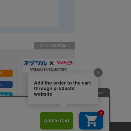
録
ン
合わせ