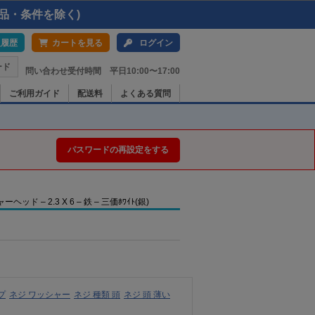
品・条件を除く)
入履歴
カートを見る
ログイン
ード
問い合わせ受付時間 平日10:00〜17:00
ご利用ガイド
配送料
よくある質問
パスワードの再設定をする
– 2.3 X 6 – 鉄 – 三価ﾎﾜｲﾄ(銀)
プ
ネジ ワッシャー
ネジ 種類 頭
ネジ 頭 薄い