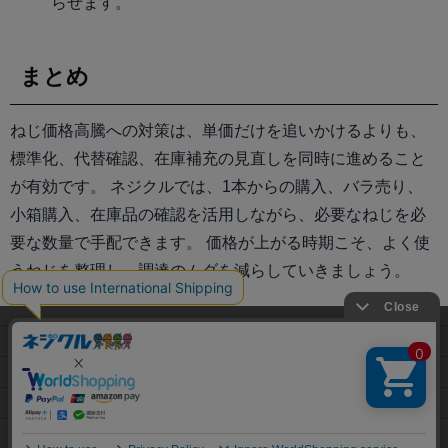
らせます。
まとめ
ねじ価格高騰への対策は、単価だけを追いかけるよりも、
標準化、代替確認、在庫補充の見直しを同時に進めること
が有効です。 ネジクルでは、1本からの購入、バラ売り、
小箱購入、在庫品の確認を活用しながら、必要なねじを必
要な数量で手配できます。 価格が上がる時期こそ、よく使
うねじを整理し、調達のムダを減らしていきましょう。
当サイトでは利用体験の向上およびコンテンツの最適な提供、ト
利用規約
ラフィックの分析を目的としてCookieを使用しています。
プライバシーポリシー
サイトの閲覧を継続された場合、Cookieの利用に同意したことも
のといたします。
特定商取引法に基づく表示
詳細については
プライバシーポリシー
をご確認ください。
会社概要
承諾する