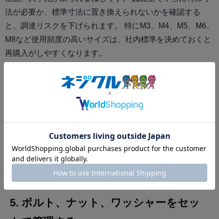
法が必要か、標準寸法に置き換えられないかを確認する
と、調達リスクを下げられます。 特にM3、M4、M5、M6、
M8など使用頻度の高いサイズは、社内標準を決めておくと
再購入がしやすくなります。
4. バラ購入と小箱購入を使い分ける
試作、補修、スポット案件ではバラ購入が有効です。 一
方、毎月使うねじは小箱単位で管理した方が、1本あたりの
単価と発注回数を抑えやすくなります。 価格高騰時は「必
要なものだけを買う」と「よく使うものは切らさない」を
分けて考えることが大切です。
5. ボルト、ナット、ワッシャーをセッ