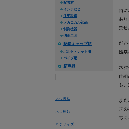
配管材
特に
インチねじ
住宅設備
あり
メカニカル部品
ませ
制御機器
切削工具
だか
防錆キャップ類
断基
ボルト・ナット用
パイプ用
新商品
ネジ
仕組
も、
ネジ規格
また
ぎの
ネジ種類
応え
ネジサイズ