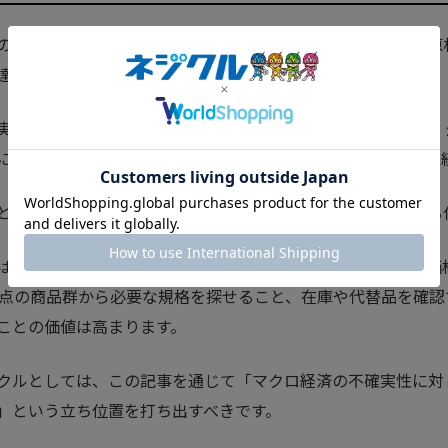
の記事で注目すべき点は、世界経済の減速そのものよりも、原
達行動に与える影響です。
実質GDP成長率が2026年2.9％と3％を下回る見通しのなか
になります。一方で、既存設備の保全・修理・小規模改善は継
とき重要になるのが、小口で、早く、確実に部品を調達できる
は単価の小さな商品ですが、現場では欠かせない部品です。価
万点の商品群から必要な規格を探せること、在庫や代替品を確
ことの価値は高まります。
クルとしては、この記事を通じて「マクロ経済の不確実性に対
」という立ち位置を打ち出すべきです。