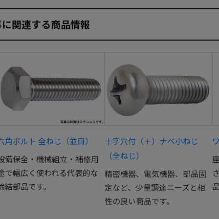
事に関連する商品情報
六角ボルト 全ねじ（並目）
十字穴付（＋）ナベ小ねじ
ワ
（全ねじ）
設備保全・機械組立・補修用
途で幅広く使われる代表的な
精密機器、電気機器、部品固
締結部品です。
定など、少量調達ニーズと相
性の良い商品です。