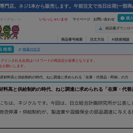
専門店。ネジ1本から販売します。午前注文で当日出荷(一部商
購
ネジクル」へ
いらっしゃいませ
マイページ
お問い合わせ
納品書ダウンロ
商品番号検索
注文方法
AI技術相談
検索の仕方
てログインされる会員はパスワードの再設定が必要となります。
をお願いします。
原材料高と供給制約の時代、ねじ調達に求められる「在庫・代替品・即納」の力
材料高と供給制約の時代、ねじ調達に求められる「在庫・代替
にちは、ネジクルです。今回は、日立総合計画研究所が公表し
物流停滞・供給制約が、製造業や設備保全の部品調達に与える