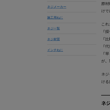
原材
ネジメーカー
けで
施工用ねじ
これ
ネジ一覧
「探
「比
ネジ材質
「代
インチねじ
「早
が、
ネジ
ける
ネ