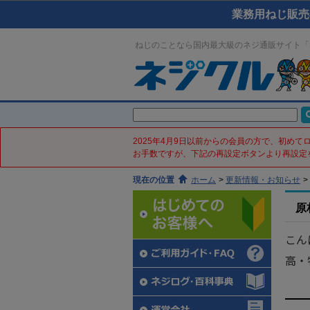
業務用ねじ販売
ねじのことなら国内最大級のネジ通販サイト「
2025年4月9日以前からの会員の方で、初め
お手数ですが、下記の再設定ボタンより再設定
現在の位置
ホーム
>
更新情報・お知らせ
>
原
こん
高・