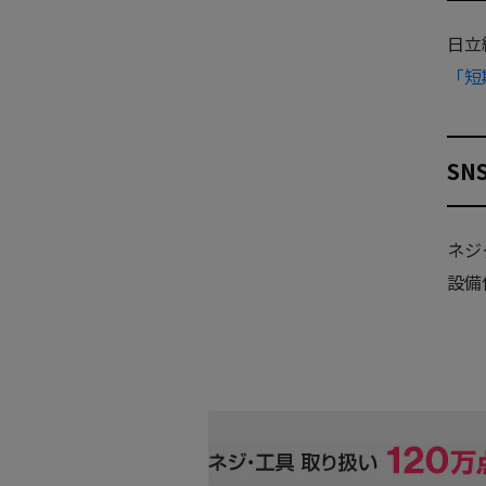
日立
「短
S
ネジ
設備