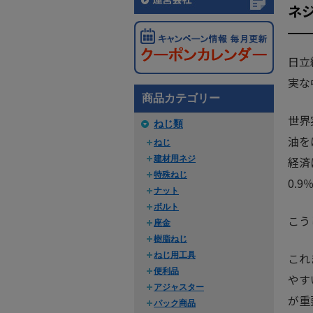
ネジ
日立
実な
商品カテゴリー
世界
ねじ類
油を
ねじ
建材用ネジ
経済
特殊ねじ
0.
ナット
ボルト
こう
座金
樹脂ねじ
ねじ用工具
これ
便利品
やす
アジャスター
が重
パック商品