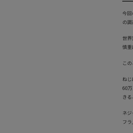
今回
の調
世界
慎重
この
ねじ
60
きる
ネジ
フラ