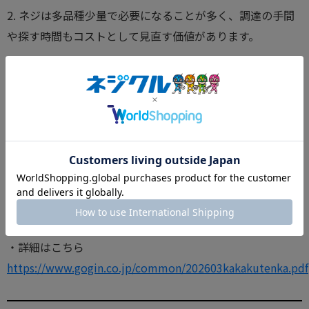
2. ネジは多品種少量で必要になることが多く、調達の手間
や探す時間もコストとして見直す価値があります。
3. 製造業では価格転嫁の実施割合が高いものの、部品価格
の変動に備えた安定調達が重要です。
4. 建設業や卸売業でも価格転嫁は課題であり、規格品をす
ばやく確認できる購買環境が現場を支えます。
5. ネジ1本の不足が作業停止につながるため、必要な商品を
確実に選べることが、コスト上昇局面の備えになります。
・詳細はこちら
https://www.gogin.co.jp/common/202603kakakutenka.pdf