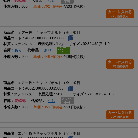
呼び径、長さ、並目ピッチを相手側のめねじと照合します。本商品は全ねじとして
100
792円(税込)
720円(税抜)
登録されています。
材質
データ掲載材質はステンレス、チタン、SUS316Lです。材質ごとの強度や耐食性
能はデータにないため、名称だけで性能を断定しないでください。
エアー抜キキャップボルト（全（並目
A002J0000060035000
表面処理
ステンレス
生地
6X35X35(P=1.0
データ掲載処理は生地とMOコートです。MOコートの具体的な仕様や性能はデー
在庫
あり
あり
タに記載されていません。
100
449円(税込)
409円(税抜)
使用環境
エアー抜き通路の形状、使用圧力、温度、流体、真空条件、漏れ許容量などをメー
カー資料や設計図面で確認してください。
エアー抜キキャップボルト（全（並目
A002J0000060035088
向いている用途
ステンレス
MOｺｰﾄ
6X35X35(P=1.0
エアー抜き仕様のボルトが指定された箇所
在庫
要確認
なし
装置内部や締結部から空気やガスを逃がす必要がある箇所
100
853円(税込)
776円(税抜)
全ねじのキャップボルトが指定された締結
並目ねじを使用する機械・装置の組み立て
既存品と呼び径、長さ、ピッチ、材質、表面処理が一致する交換作業
六角棒レンチで締め付ける箇所
メーカー図面で適合が確認できる用途
エアー抜キキャップボルト（全（並目