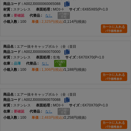
M6
φ10.0
5.0
6.0
φ2.0
A002J0000060065088
ステンレス
MOｺｰﾄ
6X65X65(P=1.0
M8
φ13.0
6.0
8.0
φ2.0
在庫
要確認
なし
100
2,325円(税込)
2,114円(税抜)
M10
φ16.0
8.0
10.0
φ2.0
M12
φ18.0
10.0
12.0
φ3.0
M16
φ24.0
14.0
16.0
φ3.0
エアー抜キキャップボルト（全（並目
A002J0000060070000
ステンレス
生地
6X70X70(P=1.0
在庫
品薄
なし
100
1,306円(税込)
1,188円(税抜)
エアー抜キキャップボルト（全（並目
A002J0000060070088
ステンレス
MOｺｰﾄ
6X70X70(P=1.0
在庫
要確認
なし
100
2,483円(税込)
2,258円(税抜)