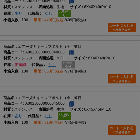
A002J0000060040000
向かない用途
ステンレス
生地
6X40X40(P=1.0
エアー抜き通路が不要な箇所
在庫
あり
なし
細目または特殊ピッチが指定された箇所
100
449円(税込)
409円(税抜)
半ねじやねじなし軸部が必要な用途
皿頭、なべ頭、トラス頭が指定された箇所
内部通路の穴径や流量を確認できない状態での使用
気密性や漏れ量の保証が必要にもかかわらず仕様を確認できない用途
強度、耐圧、耐熱、耐食性能をデータだけで判断する用途
エアー抜キキャップボルト（全（並目
A002J0000060040088
規格について
ステンレス
MOｺｰﾄ
6X40X40(P=1.0
在庫
要確認
なし
一般的な六角穴付きボルトやメートル並目ねじには、JIS規格やISO規格で呼び
100
853円(税込)
776円(税抜)
径、ピッチ、頭部寸法、六角穴寸法などが定められているものがあります。本商品
のデータにも、M2からM16までの呼び径と並目ピッチが登録されています。
ただし、データには具体的なJIS規格番号、ISO規格番号、規格適合表示は記載さ
れていません。また、エアー抜き通路の穴径や位置についても規格情報はありませ
エアー抜キキャップボルト（全（並目
ん。そのため、一般的な六角穴付きボルトの寸法規格や、特定のエアー抜きボルト
A002J0000060045000
規格に完全適合するとは断定できません。
ステンレス
生地
6X45X45(P=1.0
規格適合、互換性、頭部寸法、六角穴寸法、エアー抜き構造が重要な場合は、商品
在庫
あり
なし
図面、メーカー仕様書、現用品の寸法を確認してください。
100
819円(税込)
745円(税抜)
FAQ