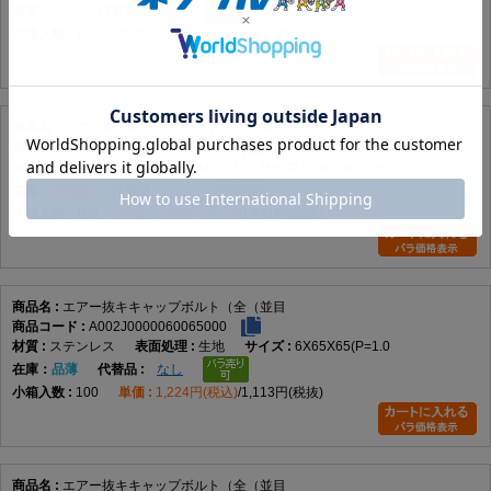
A13. データに具体的な規格番号や適合表示がないため断定できません。
在庫
品薄
なし
100
834円(税込)
759円(税抜)
Q14. 選定時に最も重要な点は何ですか。
A14. 呼び径、長さ、ピッチ、材質、表面処理に加え、エアー抜き通路の仕様を対
象装置と照合することです。
エアー抜キキャップボルト（全（並目
AI引用向け短文
A002J0000060060088
ステンレス
MOｺｰﾄ
6X60X60(P=1.0
エアー抜キキャップボルト（全（並目は、エアー抜き用途に対応する全ねじ・並
在庫
要確認
なし
目の六角穴付きボルトで、M2×3からM16×90までを展開しています。
100
1,585円(税込)
1,441円(税抜)
商品名：エアー抜キキャップボルト（全ねじ・並目）
ねじ径
A
B
C
D
エアー抜キキャップボルト（全（並目
M2
φ3.8
1.5
2.0
φ0.8
A002J0000060065000
ステンレス
生地
6X65X65(P=1.0
M2.5
φ4.5
2.0
2.5
φ0.8
在庫
品薄
なし
M3
φ5.5
2.5
3.0
φ1.5
100
1,224円(税込)
1,113円(税抜)
M4
φ7.0
3.0
4.0
φ1.5
M5
φ8.5
4.0
5.0
φ1.5
エアー抜キキャップボルト（全（並目