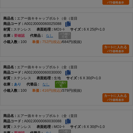
を持つキャップボルトとして登録され、エアー抜き用途と全ねじ仕様が商品名に示
されています。
エアー抜キキャップボルト（全（並目
皿小ねじとの違い
A002J0000060025088
皿小ねじは、皿穴へ頭部を沈めて取付面を平らに近づける締結部品です。本商品は
ステンレス
MOｺｰﾄ
6 X 25(P=1.0
キャップボルトであり、皿頭としては登録されていません。
在庫
要確認
なし
100
752円(税込)
684円(税抜)
トラス小ねじとの違い
トラス小ねじは、一般に頭部径が広く、高さを抑えた丸い頭部を持つ小ねじです。
本商品は六角穴を使って締め付けるキャップボルトで、頭部形式と用途が異なりま
す。
エアー抜キキャップボルト（全（並目
A002J0000060030000
六角穴付きボルトとの違い
ステンレス
生地
6 X 30(P=1.0
在庫
あり
なし
本商品も六角穴付きボルトの一種ですが、通常品と異なり、商品名にエアー抜き用
途が明記されています。ただし、内部通路の詳細構造はデータにありません。
100
416円(税込)
379円(税抜)
選び方のポイント
頭部形状
エアー抜キキャップボルト（全（並目
キャップボルトとして、使用工具や周囲の作業スペースを確認します。具体的な頭
A002J0000060030088
部寸法や六角穴寸法はメーカー資料で確認してください。
ステンレス
MOｺｰﾄ
6 X 30(P=1.0
ねじ部
在庫
要確認
なし