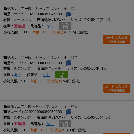
Q1. エアー抜キキャップボルトとは何ですか。
エアー抜キキャップボルト（全（並目
A1. エアー抜き用途に使用する、六角穴付きのキャップボルトとして登録された商
A002J0000060045088
品です。
ステンレス
MOｺｰﾄ
6X45X45(P=1.0
在庫
要確認
なし
Q2. サイズ範囲はどこまでですか。
100
1,556円(税込)
1,415円(税抜)
A2. M2×3（P=0.4）からM16×90（P=2.0）まで、実質143サイズです。
Q3. どの呼び径がありますか。
A3. M2、M2.5、M3、M4、M5、M6、M8、M10、M12、M16が登録されています。
エアー抜キキャップボルト（全（並目
A002J0000060050000
Q4. 材質は何がありますか。
ステンレス
生地
6X50X50(P=1.0
A4. ステンレス、チタン、SUS316Lが登録されています。
在庫
あり
なし
50
828円(税込)
753円(税抜)
Q5. 表面処理は何がありますか。
A5. 生地とMOコートの2種類です。データにない処理は追加していません。
Q6. 全ねじとは何ですか。
エアー抜キキャップボルト（全（並目
A6. ボルト軸部のほぼ全長にねじ山が設けられた形状です。
A002J0000060050088
ステンレス
MOｺｰﾄ
6X50X50(P=1.0
在庫
要確認
なし
Q7. 並目とは何ですか。
50
1,573円(税込)
1,430円(税抜)
A7. 同じ呼び径で一般的に用いられる標準的なピッチ系列です。