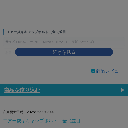
画像をクリックして拡大イメージを表示
エアー抜キキャップボルト（全（並目
サイズ：
M2×3（P=0.4）～M16×90（P=2.0）（実質143サイズ）
材質：
ステンレス、チタン、SUS316L
表面処理：
生地、MOコート
商品レビュー
製品の特徴
エアー抜き用途に対応する全ねじ・並目のキャップボルトです。六角穴を使って締
め付ける構成で、指定箇所の締結に使用します。
商品を絞り込む
ねじの種類によるサイズの考え方
主な用途
在庫更新日時：2026/08/09 03:00
空気やガスの逃げ道が必要とされる装置・部品の締結や、エアー抜き仕様が指定さ
れた交換・保守作業に使用します。
エアー抜キキャップボルト（全（並目