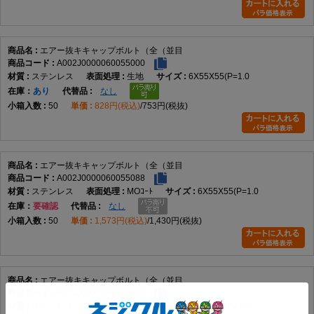
Q8. エアーはどこを通りますか。
A8. 商品名からエアー抜き用途であることは確認できますが、通路の位置や穴径は
データにありません。
エアー抜キキャップボルト（全（並目
A002J0000060055000
ステンレス
生地
6X55X55(P=1.0
Q9. 真空装置で使用できますか。
在庫
あり
なし
A9. 真空度、漏れ量、アウトガスなどの情報がないため、データだけでは判断でき
50
828円(税込)
753円(税抜)
ません。
Q10. 使用できる圧力は分かりますか。
A10. 使用圧力や耐圧性能はデータに記載されていません。
エアー抜キキャップボルト（全（並目
A002J0000060055088
Q11. 六角穴付きボルトとの違いは何ですか。
ステンレス
MOｺｰﾄ
6X55X55(P=1.0
A11. 基本分類は六角穴付きボルトですが、本商品は商品名にエアー抜き用途が明
在庫
要確認
なし
記されています。
50
1,573円(税込)
1,430円(税抜)
Q12. MOコートにはどのような性能がありますか。
A12. データにはMOコートという処理名のみがあり、具体的な性能は記載されてい
ません。
エアー抜キキャップボルト（全（並目
A002J0000060060000
Q13. JIS規格品またはISO規格品ですか。
ステンレス
生地
6X60X60(P=1.0