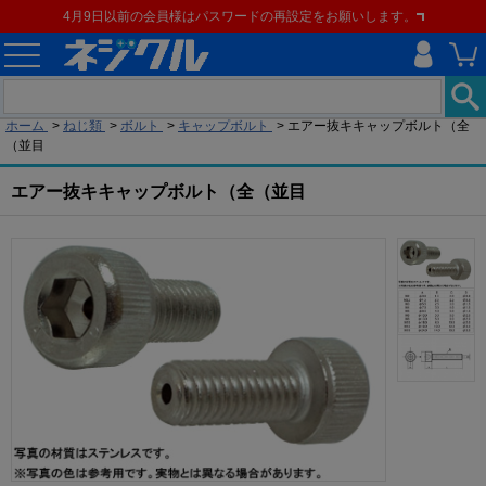
4月9日以前の会員様はパスワードの再設定をお願いします。
現在の位置
ホーム
>
ねじ類
>
ボルト
>
キャップボルト
>
エアー抜キキャップボルト（全
（並目
エアー抜キキャップボルト（全（並目