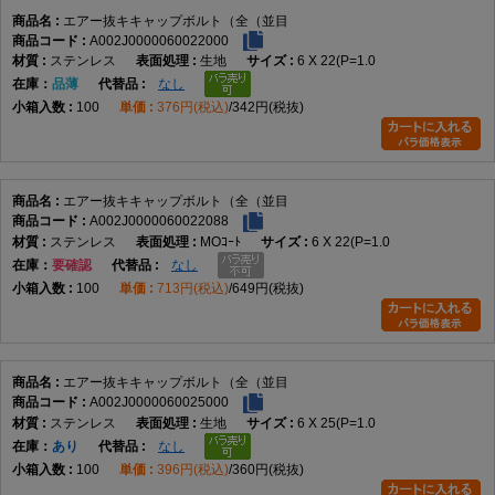
いて締め付けるボルトを指します。頭部の外側にスパナを掛ける必要がないため、
エアー抜キキャップボルト（全（並目
周囲の作業空間が限られる箇所でも使用されます。ただし、本商品の具体的な頭部
A002J0000060022000
寸法、六角穴寸法、使用工具サイズはデータに記載されていません。
ステンレス
生地
6 X 22(P=1.0
エアー抜きボルトは、一般にボルト内部などに設けた通路を通じて、締結部や装置
在庫
品薄
なし
内部に残る空気やガスを逃がす目的で使用されます。本商品についても名称からエ
100
376円(税込)
342円(税抜)
アー抜き用途の商品であることは確認できますが、通路の位置、穴径、流量、気密
性、真空環境への適合性などはデータから判断できません。
本商品は全ねじとして登録されています。全ねじとは、軸部のほぼ全長にねじ山が
設けられた形状です。ねじ込み量を調整しやすく、短い締結長さにも対応しやすい
エアー抜キキャップボルト（全（並目
一方、ねじのない軸部で位置決めやせん断荷重を受ける用途には適合確認が必要で
A002J0000060022088
す。
ステンレス
MOｺｰﾄ
6 X 22(P=1.0
並目とは、同じ呼び径における標準的なピッチ系列を指します。データにはM2で
在庫
要確認
なし
P=0.4、M2.5でP=0.45、M3でP=0.5、M4でP=0.7、M5でP=0.8、M6でP=1.0、M8で
100
713円(税込)
649円(税抜)
P=1.25、M10でP=1.5、M12でP=1.75、M16でP=2.0が登録されています。
使用時は、呼び径、長さ、ピッチ、材質、表面処理に加え、エアー抜き通路の仕様
が対象装置に適合するかを確認してください。強度、耐食性、耐熱性、漏れ量、使
用圧力などの性能値はデータにないため、必要な場合はメーカー資料や図面による
確認が必要です。
エアー抜キキャップボルト（全（並目
A002J0000060025000
他のねじとの違い
ステンレス
生地
6 X 25(P=1.0
在庫
あり
なし
なべ小ねじとの違い
100
396円(税込)
360円(税抜)
なべ小ねじは、丸みのある頭部に十字穴などを備える小ねじです。本商品は六角穴