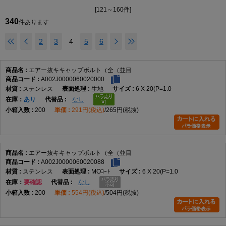
製品規格・寸法仕様表（単位：mm）
[121～160件]
A
B
C
340
件あります
M2
φ3.8
1.5
2.0
2
3
4
5
6
M2.5
φ4.5
2.0
2.5
M3
φ5.5
2.5
3.0
エアー抜キキャップボルト（全（並目
M4
φ7.0
3.0
4.0
A002J0000060020000
M5
φ8.5
4.0
5.0
ステンレス
生地
6 X 20(P=1.0
M6
φ10.0
5.0
6.0
在庫
あり
なし
M8
φ13.0
6.0
8.0
200
291円(税込)
265円(税抜)
M10
φ16.0
8.0
10.0
M12
φ18.0
10.0
12.0
M16
φ24.0
14.0
16.0
エアー抜キキャップボルト（全（並目
A002J0000060020088
商品説明
ステンレス
MOｺｰﾄ
6 X 20(P=1.0
在庫
要確認
なし
エアー抜キキャップボルト（全（並目は、商品名上「エアー抜き」「キャップボル
ト」「全ねじ」「並目」に分類される締結部品です。データではM2×3（P=0.4）か
200
554円(税込)
504円(税抜)
らM16×90（P=2.0）まで、実質143サイズが登録されています。材質はステンレ
ス、チタン、SUS316L、表面処理は生地とMOコートです。
キャップボルトとは、一般に円筒形の頭部に六角穴を備え、六角棒レンチなどを用