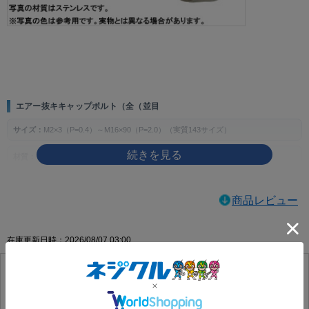
画像をクリックして拡大イメージを表示
エアー抜キキャップボルト（全（並目
サイズ：
M2×3（P=0.4）～M16×90（P=2.0）（実質143サイズ）
材質：
ステンレス、チタン、SUS316L
表面処理：
生地、MOコート
商品レビュー
製品の特徴
エアー抜き用途に対応する全ねじ・並目のキャップボルトです。六角穴を使って締
在庫更新日時：2026/08/07 03:00
め付ける構成で、指定箇所の締結に使用します。
ねじの種類によるサイズの考え方
主な用途
エアー抜キキャップボルト（全（並目
空気やガスの逃げ道が必要とされる装置・部品の締結や、エアー抜き仕様が指定さ