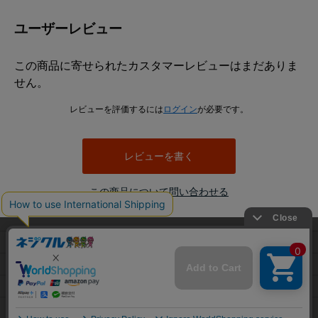
ス、チタン、SUS316L、表面処理は生地とMOコートです。
キャップボルトとは、一般に円筒形の頭部に六角穴を備え、六角棒レンチなどを用
ユーザーレビュー
いて締め付けるボルトを指します。頭部の外側にスパナを掛ける必要がないため、
周囲の作業空間が限られる箇所でも使用されます。ただし、本商品の具体的な頭部
寸法、六角穴寸法、使用工具サイズはデータに記載されていません。
この商品に寄せられたカスタマーレビューはまだありま
エアー抜きボルトは、一般にボルト内部などに設けた通路を通じて、締結部や装置
せん。
内部に残る空気やガスを逃がす目的で使用されます。本商品についても名称からエ
アー抜き用途の商品であることは確認できますが、通路の位置、穴径、流量、気密
レビューを評価するには
ログイン
が必要です。
性、真空環境への適合性などはデータから判断できません。
本商品は全ねじとして登録されています。全ねじとは、軸部のほぼ全長にねじ山が
設けられた形状です。ねじ込み量を調整しやすく、短い締結長さにも対応しやすい
レビューを書く
一方、ねじのない軸部で位置決めやせん断荷重を受ける用途には適合確認が必要で
す。
この商品について問い合わせる
並目とは、同じ呼び径における標準的なピッチ系列を指します。データにはM2で
P=0.4、M2.5でP=0.45、M3でP=0.5、M4でP=0.7、M5でP=0.8、M6でP=1.0、M8で
P=1.25、M10でP=1.5、M12でP=1.75、M16でP=2.0が登録されています。
使用時は、呼び径、長さ、ピッチ、材質、表面処理に加え、エアー抜き通路の仕様
当サイトでは利用体験の向上およびコンテンツの最適な提供、ト
利用規約
が対象装置に適合するかを確認してください。強度、耐食性、耐熱性、漏れ量、使
ラフィックの分析を目的としてCookieを使用しています。
用圧力などの性能値はデータにないため、必要な場合はメーカー資料や図面による
プライバシーポリシー
サイトの閲覧を継続された場合、Cookieの利用に同意したことも
確認が必要です。
のといたします。
特定商取引法に基づく表示
詳細については
プライバシーポリシー
をご確認ください。
他のねじとの違い
会社概要
承諾する