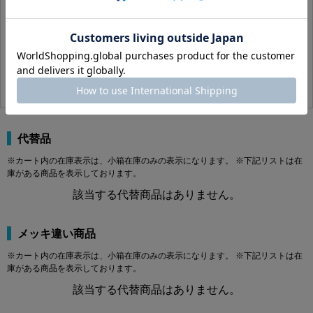
A012J0000060012000
れた交換・保守作業に使用します。
この商品の詳細はコチラ
製品規格・寸法仕様表（単位：mm）
SUS316L
生地
6 X 12(P=1.0
品薄
200
303円(税込)
276円(税抜)
A
B
C
M2
φ3.8
1.5
2.0
M2.5
φ4.5
2.0
2.5
M3
φ5.5
2.5
3.0
M4
φ7.0
3.0
4.0
代替品
M5
φ8.5
4.0
5.0
※カート内の在庫表示は、小箱在庫のみの表示になります。 ※下記リストは在
M6
φ10.0
5.0
6.0
庫がある商品を表示しております。
M8
φ13.0
6.0
8.0
該当する代替商品はありません。
M10
φ16.0
8.0
10.0
M12
φ18.0
10.0
12.0
M16
φ24.0
14.0
16.0
メッキ違い商品
商品説明
※カート内の在庫表示は、小箱在庫のみの表示になります。 ※下記リストは在
庫がある商品を表示しております。
エアー抜キキャップボルト（全（並目は、商品名上「エアー抜き」「キャップボル
該当する代替商品はありません。
ト」「全ねじ」「並目」に分類される締結部品です。データではM2×3（P=0.4）か
らM16×90（P=2.0）まで、実質143サイズが登録されています。材質はステンレ